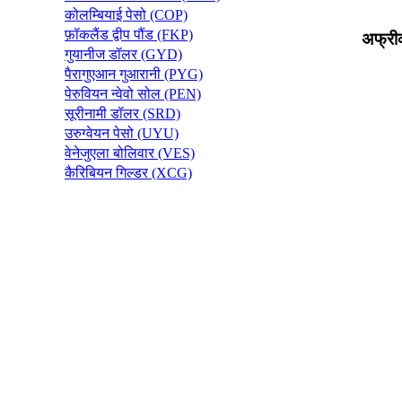
कोलम्बियाई पेसो (COP)
फ़ॉकलैंड द्वीप पौंड (FKP)
अफ्री
गुयानीज डॉलर (GYD)
पैरागुएआन गुआरानी (PYG)
पेरुवियन न्वेवो सोल (PEN)
सूरीनामी डॉलर (SRD)
उरुग्वेयन पेसो (UYU)
वेनेजुएला बोलिवार (VES)
कैरिबियन गिल्डर (XCG)