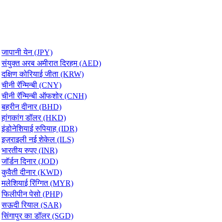
जापानी येन (JPY)
संयुक्त अरब अमीरात दिरहम (AED)
दक्षिण कोरियाई जीता (KRW)
चीनी रॅन्मिन्बी (CNY)
चीनी रॅन्मिन्बी ऑफशोर (CNH)
बहरीन दीनार (BHD)
हांगकांग डॉलर (HKD)
इंडोनेशियाई रुपियाह (IDR)
इज़राइली नई शेकेल (ILS)
भारतीय रुपए (INR)
जॉर्डन दिनार (JOD)
कुवैती दीनार (KWD)
मलेशियाई रिंग्गित (MYR)
फिलीपीन पेसो (PHP)
सऊदी रियाल (SAR)
सिंगापुर का डॉलर (SGD)