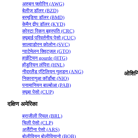
अरुबन फ्लोरिन (AWG)
बेलीज़ डॉलर (BZD)
बरमूडिया डॉलर (BMD)
केमैन द्वीप डॉलर (KYD)
कोस्टा रिकन बृहस्पति (CRC)
क्यूबाई परिवर्तनीय पेसो (CUC)
साल्वाडोरन कोलोन (SVC)
ग्वाटेमेलन क्विट्ज़ल (GTQ)
हाईटियन gourde (HTG)
होंडुरियन लंपिरा (HNL)
नीदरलैंड एंटिलियन गुलडन (ANG)
ओशिनि
निकारागुआ कॉर्डोबा (NIO)
पनामानियन बाल्बोआ (PAB)
क्यूबा पेसो (CUP)
दक्षिण अमेरिका
ब्राजीली रियल (BRL)
चिली पेसो (CLP)
अर्जेंटीना पेसो (ARS)
बोलीवियन बोलीवियानो (BOB)