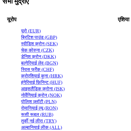
सभी मुद्राएं
यूरोप
एशिया
यूरो (EUR)
ब्रिटिश पाउंड (GBP)
स्वीडिश क्रोन (SEK)
चेक कोरुना (CZK)
डेनिश क्रोन (DKK)
बल्गेरियाई लेव (BGN)
स्विस फ्रैंक (CHF)
क्रोएशियाई कुना (HRK)
हंगेरियाई फ़िनिन्ट (HUF)
आइसलैंडिक क्रोना (ISK)
नोर्वेगियाई क्रोन (NOK)
पोलिश ज़्लॉटी (PLN)
रोमानियाई ल्यू (RON)
रूसी रूबल (RUB)
तुर्की नई लीरा (TRY)
अल्बानियाई लीक (ALL)