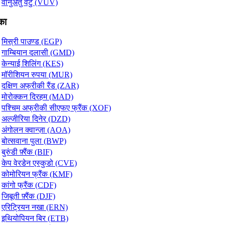
वानुअतु वटु (VUV)
का
मिस्री पाउण्ड (EGP)
गाम्बियान दलासी (GMD)
केन्याई शिलिंग (KES)
मॉरीशियन रुपया (MUR)
दक्षिण अफ्रीकी रैंड (ZAR)
मोरोक्कन दिरहम (MAD)
पश्चिम अफ्रीकी सीएफए फ्रैंक (XOF)
अल्जीरिया दिनेर (DZD)
अंगोलन क्वान्ज़ा (AOA)
बोत्सवाना पुला (BWP)
बुरुंडी फ़्रैंक (BIF)
केप वेरडेन एस्कुडो (CVE)
कोमोरियन फ्रैंक (KMF)
कांगो फ्रैंक (CDF)
जिबूती फ़्रैंक (DJF)
एरिट्रियन नखा (ERN)
इथियोपियन बिर (ETB)