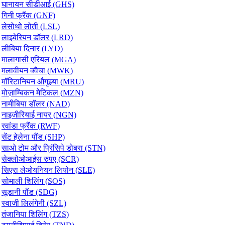
घानायन सीडीआई (GHS)
गिनी फ्रैंक (GNF)
लेसोथो लोती (LSL)
लाइबेरियन डॉलर (LRD)
लीबिया दिनार (LYD)
मालागासी एरियल (MGA)
मलावीयन क्वैचा (MWK)
मॉरिटानियन औगुइया (MRU)
मोज़ाम्बिकन मेटिकल (MZN)
नामीबिया डॉलर (NAD)
नाइजीरियाई नायर (NGN)
रवांडा फ्रैंक (RWF)
सेंट हेलेना पौंड (SHP)
साओ टोम और प्रिंसिपे डोबरा (STN)
सेक्लोओआईस रुपए (SCR)
सिएरा लेओयनियन लियोन (SLE)
सोमाली शिलिंग (SOS)
सूडानी पौंड (SDG)
स्वाजी लिलंगेनी (SZL)
तंजानिया शिलिंग (TZS)