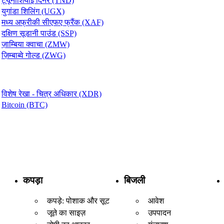
ट्यूनीशियाई दिनेर (TND)
युगांडा शिलिंग (UGX)
मध्य अफ्रीकी सीएफए फ्रैंक (XAF)
दक्षिण सूडानी पाउंड (SSP)
ज़ाम्बिया क्वाचा (ZMW)
ज़िम्बाब्वे गोल्ड (ZWG)
विशेष रेखा - चित्र अधिकार (XDR)
Bitcoin (BTC)
कपड़ा
बिजली
कपड़े: पोशाक और सूट
आवेश
जूते का साइज़
उपपादन