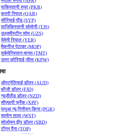
नेपाली रुपया (NPR)
पाकिस्तानी रुपए (PKR)
कतरी रियाल (QAR)
सीरियाई पौंड (SYP)
ताजिकिस्तानी सोमोनी (TJS)
उज़्ज़मीस्टीन सोम (UZS)
येमेनी रियाल (YER)
मैकनीज पेटाका (MOP)
तुर्कमेनिस्तान मानत (TMT)
उत्तर कोरियाई जीता (KPW)
या
ऑस्ट्रेलियाई डॉलर (AUD)
फ़ीजी डॉलर (FJD)
न्यूजीलैंड डॉलर (NZD)
सीएफ़पी फ्रैंक (XPF)
पापुआ न्यू गिनीयन किना (PGK)
सामोन ताला (WST)
सोलोमन द्वीप डॉलर (SBD)
टोंगन पैंगा (TOP)