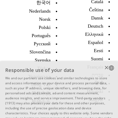
Català
한국어
Čeština
Nederlands
Dansk
Norsk
Deutsch
Polski
Ελληνικά
Português
Español
Русский
Eesti
Slovenčina
Suomi
Svenska
×
Français
Türkçe
Responsible use of your data
עברית
Украïнська
We and our partners use cookies and similar technologies to store
ENGLISH
हिन्दी
and access information on your device and process personal data,
Tiếng Việt
such as your IP address, unique identifiers, and browsing data, for
SWEDISH
Hrvatski
简体中文
personalised ads and content, ad and content measurement,
audience insights, and service improvement.
Third-party vendors
Magyar
SPANISH
繁體中文
(1913)
may also process your data for these and other purposes,
including the use of precise geolocation data and device
CATALAN
characteristics. Your choices apply to this website only. Some vendors
ARABIC