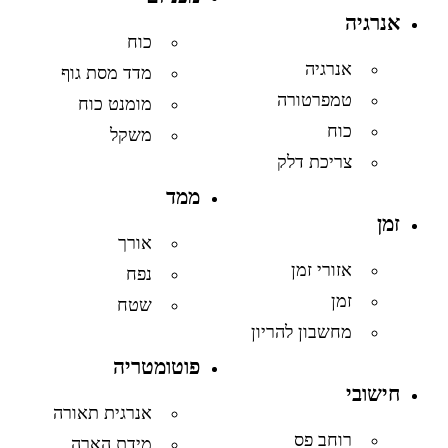
אנרגיה
כוח
אנרגיה
מדד מסת גוף
טמפרטורה
מומנט כוח
כוח
משקל
צריכת דלק
ממד
זמן
אורך
אזורי זמן
נפח
זמן
שטח
מחשבון להריון
פוטומטריה
חישובי
אנרגית תאורה
רוחב פס
מידת הארה