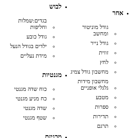
לבוש
אחר
בגדים:שמלות
וחליפות
גודל מוניטור
ומחשב
גודל כובע
גודל נייר
ילדים בגודל הנעל
זווית
מידת נעליים
לחץ
מחשבון גודל צמיג
מגנטיות
מחשבון מידות
גלגלי אופניים
כוח שדה מגנטי
מטבע
כח מניע מגנטי
ספרות
שדה מגנטי
תדירות
שטף מגנטי
תרגם
מכניזם