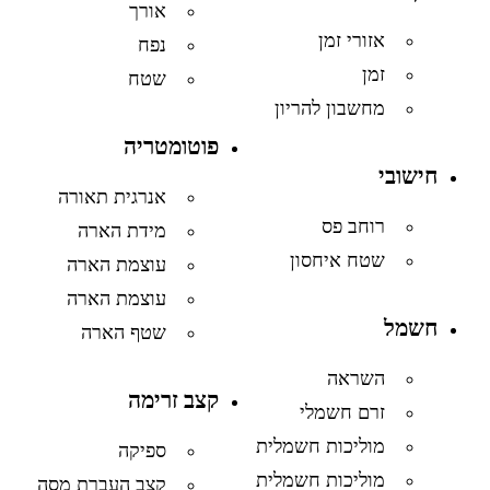
אורך
אזורי זמן
נפח
זמן
שטח
מחשבון להריון
פוטומטריה
חישובי
אנרגית תאורה
רוחב פס
מידת הארה
שטח איחסון
עוצמת הארה
עוצמת הארה
חשמל
שטף הארה
השראה
קצב זרימה
זרם חשמלי
מוליכות חשמלית
ספיקה
מוליכות חשמלית
קצב העברת מסה