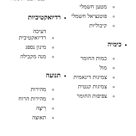
מטען חשמלי
פוטנציאל חשמלי
רדיואקטיביות
קיבוליות
דעיכה
רדיואקטיבית
כימיה
מינון נספג
מנה מקבילה
כמות החומר
מול
תנועה
צמיגות דינאמית
צמיגות קנטית
מהירות
צפיפות החומר
מהירות הרוח
רִיצָה
תאוצה