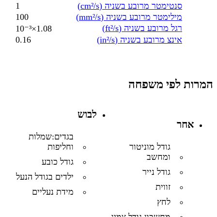
סנטימטר מרובע בשניה (cm²/s)
1
מילימטר מרובע בשניה (mm²/s)
100
רגל מרובע בשניה (ft²/s)
1.08×10⁻³
אינצ מרובע בשניה (in²/s)
0.16
המרות לפי משפחה
לבוש
אחר
בגדים:שמלות
וחליפות
גודל מוניטור
ומחשב
גודל כובע
גודל נייר
ילדים בגודל הנעל
זווית
מידת נעליים
לחץ
מחשבון גודל צמיג