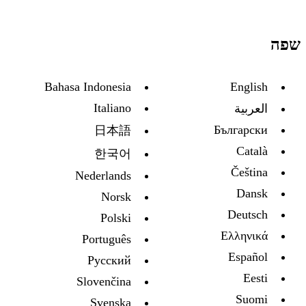
שפה
Bahasa Indonesia
English
Italiano
العربية
Български
日本語
Català
한국어
Čeština
Nederlands
Dansk
Norsk
Deutsch
Polski
Ελληνικά
Português
Español
Русский
Eesti
Slovenčina
Suomi
Svenska