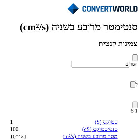
סנטימטר מרובע בשניה (cm²/s)
צמיגות קנטית
המר
ל
1 S
סטוקס (S)
1
סנטיסטוקס (cS)
100
מטר מרובע בשניה (m²/s)
1×10⁻⁴