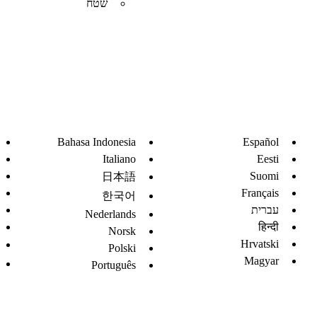
שטח
Bahasa Indonesia
Español
Italiano
Eesti
Suomi
日本語
Français
한국어
עברית
Nederlands
हिन्दी
Norsk
Hrvatski
Polski
Magyar
Português