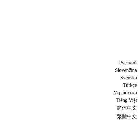
Русский
Slovenčina
Svenska
Türkçe
Украïнська
Tiếng Việt
简体中文
繁體中文