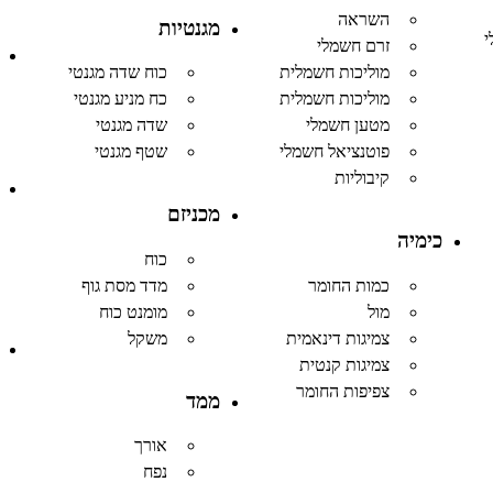
השראה
מגנטיות
י
זרם חשמלי
מוליכות חשמלית
כוח שדה מגנטי
מוליכות חשמלית
כח מניע מגנטי
מטען חשמלי
שדה מגנטי
פוטנציאל חשמלי
שטף מגנטי
קיבוליות
מכניזם
כימיה
כוח
כמות החומר
מדד מסת גוף
מול
מומנט כוח
צמיגות דינאמית
משקל
צמיגות קנטית
צפיפות החומר
ממד
אורך
נפח