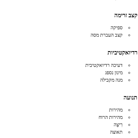
קצב זרימה
ספיקה
קצב העברת מסה
רדיואקטיביות
דעיכה רדיואקטיבית
מינון נספג
מנה מקבילה
תנועה
מהירות
מהירות הרוח
רִיצָה
תאוצה