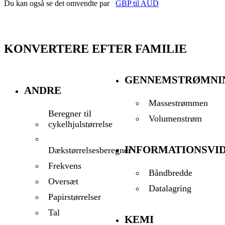
Du kan også se det omvendte par
GBP til AUD
KONVERTERE EFTER FAMILIE
GENNEMSTRØMNI
ANDRE
Massestrømmen
Beregner til
Volumenstrøm
cykelhjulstørrelse
INFORMATIONSVI
Dækstørrelsesberegner
Frekvens
Båndbredde
Oversæt
Datalagring
Papirstørrelser
Tal
KEMI