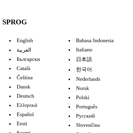
SPROG
English
Bahasa Indonesia
Italiano
العربية
Български
日本語
Català
한국어
Čeština
Nederlands
Dansk
Norsk
Deutsch
Polski
Ελληνικά
Português
Español
Русский
Eesti
Slovenčina
Suomi