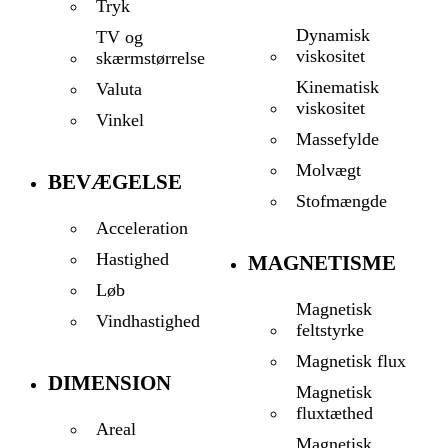
Tryk
Dynamisk
TV og
viskositet
skærmstørrelse
Kinematisk
Valuta
viskositet
Vinkel
Massefylde
Molvægt
BEVÆGELSE
Stofmængde
Acceleration
Hastighed
MAGNETISME
Løb
Magnetisk
Vindhastighed
feltstyrke
Magnetisk flux
DIMENSION
Magnetisk
fluxtæthed
Areal
Magnetisk