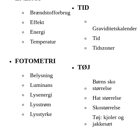
TID
Brændstofforbrug
Effekt
Graviditetskalender
Energi
Tid
Temperatur
Tidszoner
FOTOMETRI
TØJ
Belysning
Børns sko
Luminans
størrelse
Lysenergi
Hat størrelse
Lysstrøm
Skostørrelse
Lysstyrke
Tøj: kjoler og
jakkesæt