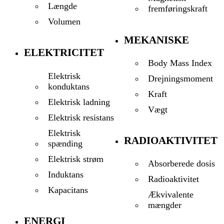
Længde
fremføringskraft
Volumen
MEKANISKE
ELEKTRICITET
Body Mass Index
Elektrisk
Drejningsmoment
konduktans
Kraft
Elektrisk ladning
Vægt
Elektrisk resistans
Elektrisk
RADIOAKTIVITET
spænding
Elektrisk strøm
Absorberede dosis
Induktans
Radioaktivitet
Kapacitans
Ækvivalente
mængder
ENERGI