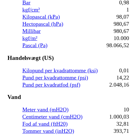
Bar
0,98
kgf/cm²
1
Kilopascal (kPa)
98,07
Hectopascal (hPa)
980,67
Millibar
980,67
kgf/m²
10.000
Pascal (Pa)
98.066,52
Handelsvægt (US)
Kilopund per kvadrattomme (ksi)
0,01
Pund per kvadrattomme (psi)
14,22
Pund per kvadratfod (psf)
2.048,16
Vand
Meter vand (mH2O)
10
Centimeter vand (cmH2O)
1.000,03
Fod af vand (ftH20)
32,81
Tommer vand (inH2O)
393,71