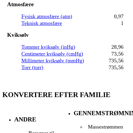
Atmosfære
Fysisk atmosfære (atm)
0,97
Teknisk atmosfære
1
Kviksølv
Tommer kviksølv (inHg)
28,96
Centimeter kviksølv (cmHg)
73,56
Millimeter kviksølv (mmHg)
735,56
Torr (torr)
735,56
KONVERTERE EFTER FAMILIE
GENNEMSTRØMNI
ANDRE
Massestrømmen
Beregner til