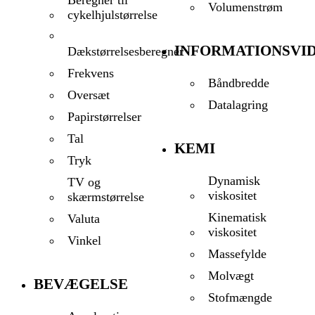
Volumenstrøm
cykelhjulstørrelse
INFORMATIONSVI
Dækstørrelsesberegner
Frekvens
Båndbredde
Oversæt
Datalagring
Papirstørrelser
Tal
KEMI
Tryk
Dynamisk
TV og
viskositet
skærmstørrelse
Kinematisk
Valuta
viskositet
Vinkel
Massefylde
Molvægt
BEVÆGELSE
Stofmængde