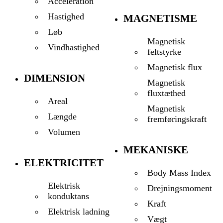
Acceleration
Hastighed
MAGNETISME
Løb
Magnetisk
Vindhastighed
feltstyrke
Magnetisk flux
DIMENSION
Magnetisk
fluxtæthed
Areal
Magnetisk
Længde
fremføringskraft
Volumen
MEKANISKE
ELEKTRICITET
Body Mass Index
Elektrisk
Drejningsmoment
konduktans
Kraft
Elektrisk ladning
Vægt