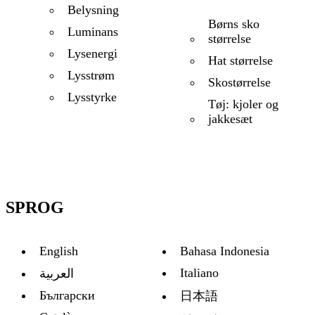
Belysning
Børns sko
Luminans
størrelse
Lysenergi
Hat størrelse
Lysstrøm
Skostørrelse
Lysstyrke
Tøj: kjoler og
jakkesæt
SPROG
English
Bahasa Indonesia
Italiano
العربية
Български
日本語