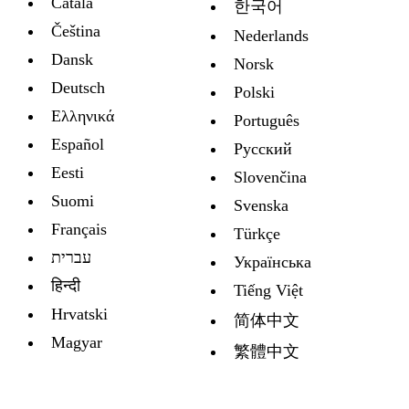
Català
한국어
Čeština
Nederlands
Dansk
Norsk
Deutsch
Polski
Ελληνικά
Português
Español
Русский
Eesti
Slovenčina
Suomi
Svenska
Français
Türkçe
עברית
Украïнська
हिन्दी
Tiếng Việt
Hrvatski
简体中文
Magyar
繁體中文