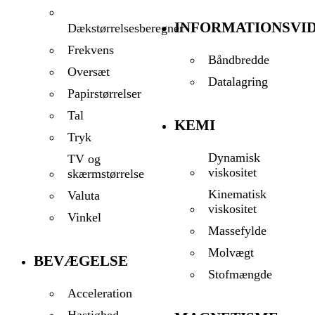
INFORMATIONSVI
Dækstørrelsesberegner
Frekvens
Båndbredde
Oversæt
Datalagring
Papirstørrelser
Tal
KEMI
Tryk
Dynamisk
TV og
viskositet
skærmstørrelse
Kinematisk
Valuta
viskositet
Vinkel
Massefylde
Molvægt
BEVÆGELSE
Stofmængde
Acceleration
Hastighed