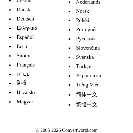
Čeština
Nederlands
Dansk
Norsk
Deutsch
Polski
Ελληνικά
Português
Español
Русский
Eesti
Slovenčina
Suomi
Svenska
Français
Türkçe
עברית
Украïнська
हिन्दी
Tiếng Việt
Hrvatski
简体中文
Magyar
繁體中文
© 2005-2026 Convertworld.com