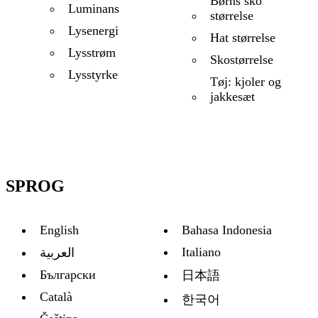
Børns sko
Luminans
størrelse
Lysenergi
Hat størrelse
Lysstrøm
Skostørrelse
Lysstyrke
Tøj: kjoler og
jakkesæt
SPROG
English
Bahasa Indonesia
Italiano
العربية
Български
日本語
Català
한국어