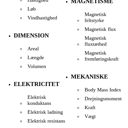
MAGNETISME
Løb
Magnetisk
Vindhastighed
feltstyrke
Magnetisk flux
DIMENSION
Magnetisk
fluxtæthed
Areal
Magnetisk
Længde
fremføringskraft
Volumen
MEKANISKE
ELEKTRICITET
Body Mass Index
Elektrisk
Drejningsmoment
konduktans
Kraft
Elektrisk ladning
Vægt
Elektrisk resistans