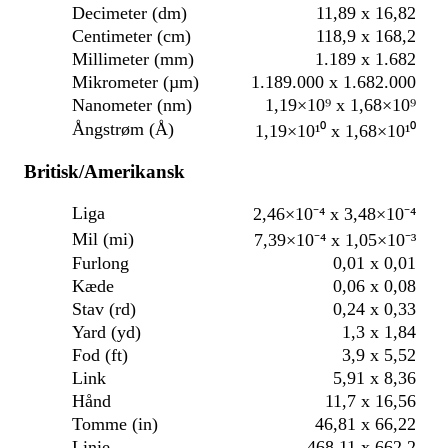
Decimeter (dm)
11,89 x 16,82
Centimeter (cm)
118,9 x 168,2
Millimeter (mm)
1.189 x 1.682
Mikrometer (µm)
1.189.000 x 1.682.000
Nanometer (nm)
1,19×10⁹ x 1,68×10⁹
Ångstrøm (Å)
1,19×10¹⁰ x 1,68×10¹⁰
Britisk/Amerikansk
Liga
2,46×10⁻⁴ x 3,48×10⁻⁴
Mil (mi)
7,39×10⁻⁴ x 1,05×10⁻³
Furlong
0,01 x 0,01
Kæde
0,06 x 0,08
Stav (rd)
0,24 x 0,33
Yard (yd)
1,3 x 1,84
Fod (ft)
3,9 x 5,52
Link
5,91 x 8,36
Hånd
11,7 x 16,56
Tomme (in)
46,81 x 66,22
Linie
468,11 x 662,2