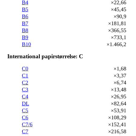
B4
×22,66
B5
×45,45
B6
×90,9
B7
×181,81
B8
×366,55
B9
×733,1
B10
×1.466,2
International papirstørrelse: C
C0
×1,68
C1
×3,37
C2
×6,74
C3
×13,48
C4
×26,95
DL
×82,64
C5
×53,91
C6
×108,29
C7/6
×152,41
C7
×216,58