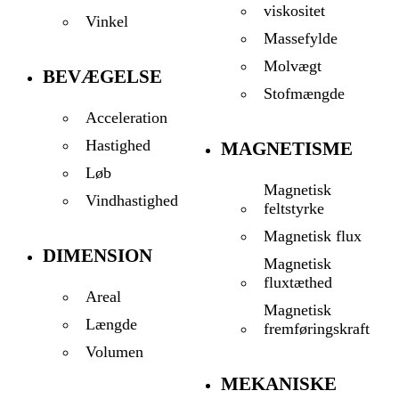
viskositet
Vinkel
Massefylde
Molvægt
BEVÆGELSE
Stofmængde
Acceleration
Hastighed
MAGNETISME
Løb
Magnetisk
Vindhastighed
feltstyrke
Magnetisk flux
DIMENSION
Magnetisk
fluxtæthed
Areal
Magnetisk
Længde
fremføringskraft
Volumen
MEKANISKE