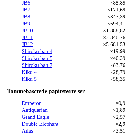
JB6
×85,85
JB7
×171,69
JB8
×343,39
JB9
×694,41
JB10
×1.388,82
JB11
×2.840,76
JB12
×5.681,53
Shiroku ban 4
×19,99
Shiroku ban 5
×40,39
Shiroku ban 7
×83,76
Kiku 4
×28,79
Kiku 5
×58,35
Tommebaserede papirstørrelser
Emperor
×0,9
Antiquarian
×1,89
Grand Eagle
×2,57
Double Elephant
×2,9
Atlas
×3,51