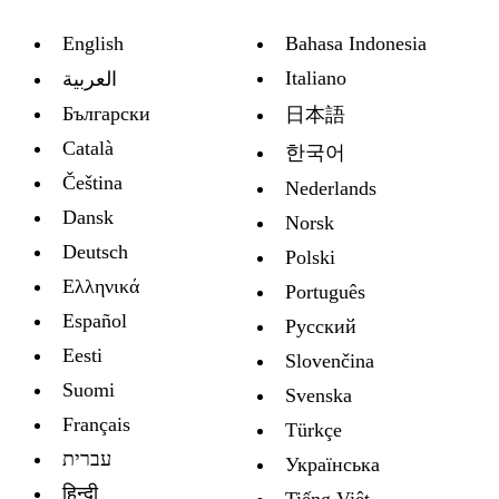
English
Bahasa Indonesia
Italiano
العربية
Български
日本語
Català
한국어
Čeština
Nederlands
Dansk
Norsk
Deutsch
Polski
Ελληνικά
Português
Español
Русский
Eesti
Slovenčina
Suomi
Svenska
Français
Türkçe
עברית
Украïнська
हिन्दी