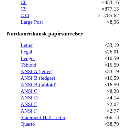
C8
×433,16
C9
×877,15
C10
×1.785,62
Large Post
×8,96
Nordamerikansk papirstørrelser
Letter
×33,19
Legal
×26,01
Ledger
×16,59
Tabloid
×16,59
ANSI A (letter)
×33,19
ANSI B (ledger)
×16,59
ANSI B (tabloid)
×16,59
ANSI C
×8,28
ANSI D
×4,14
ANSI E
×2,07
ANSI F
×2,77
Statement Half Letter
×66,13
Quarto
×38,79