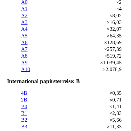
A0
×2
A1
×4
A2
×8,02
A3
×16,03
A4
×32,07
A5
×64,35
A6
×128,69
A7
×257,39
A8
×519,72
A9
×1.039,45
A10
×2.078,9
International papirstørrelse: B
4B
×0,35
2B
×0,71
B0
×1,41
B1
×2,83
B2
×5,66
B3
×11,33