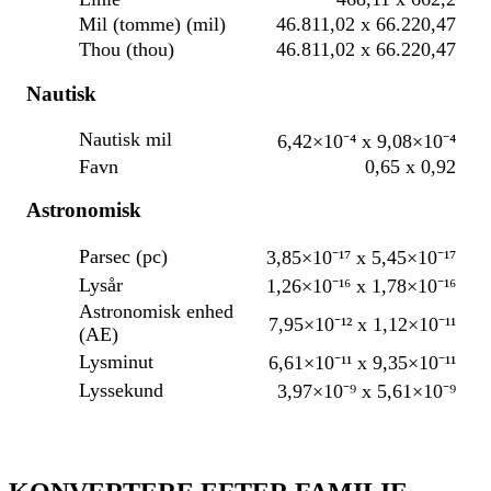
Mil (tomme) (mil)
46.811,02 x 66.220,47
Thou (thou)
46.811,02 x 66.220,47
Nautisk
Nautisk mil
6,42×10⁻⁴ x 9,08×10⁻⁴
Favn
0,65 x 0,92
Astronomisk
Parsec (pc)
3,85×10⁻¹⁷ x 5,45×10⁻¹⁷
Lysår
1,26×10⁻¹⁶ x 1,78×10⁻¹⁶
Astronomisk enhed
7,95×10⁻¹² x 1,12×10⁻¹¹
(AE)
Lysminut
6,61×10⁻¹¹ x 9,35×10⁻¹¹
Lyssekund
3,97×10⁻⁹ x 5,61×10⁻⁹