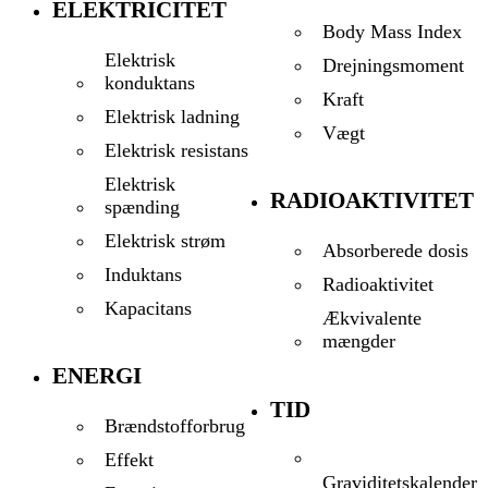
ELEKTRICITET
Body Mass Index
Elektrisk
Drejningsmoment
konduktans
Kraft
Elektrisk ladning
Vægt
Elektrisk resistans
Elektrisk
RADIOAKTIVITET
spænding
Elektrisk strøm
Absorberede dosis
Induktans
Radioaktivitet
Kapacitans
Ækvivalente
mængder
ENERGI
TID
Brændstofforbrug
Effekt
Graviditetskalender