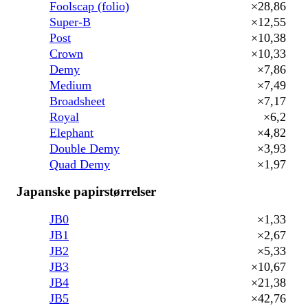
Foolscap (folio)
×28,86
Super-B
×12,55
Post
×10,38
Crown
×10,33
Demy
×7,86
Medium
×7,49
Broadsheet
×7,17
Royal
×6,2
Elephant
×4,82
Double Demy
×3,93
Quad Demy
×1,97
Japanske papirstørrelser
JB0
×1,33
JB1
×2,67
JB2
×5,33
JB3
×10,67
JB4
×21,38
JB5
×42,76