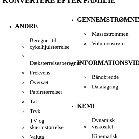
KONVERTERE EFTER FAMILIE
GENNEMSTRØMNI
ANDRE
Massestrømmen
Beregner til
Volumenstrøm
cykelhjulstørrelse
INFORMATIONSVI
Dækstørrelsesberegner
Frekvens
Båndbredde
Oversæt
Datalagring
Papirstørrelser
Tal
KEMI
Tryk
Dynamisk
TV og
viskositet
skærmstørrelse
Kinematisk
Valuta