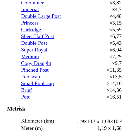
Colombier
×3,82
Imperial
×4,7
Double Large Post
×4,48
Princess
×5,15
Cartridge
×5,69
Sheet Half Post
×6,77
Double Post
×5,43
Super Royal
×6,04
Medium
×7,29
Copy Draught
×9,7
Pinched Post
×11,35
Foolscap
×13,5
Small Foolscap
×14,16
Brief
×14,36
Pott
×16,51
Metrisk
Kilometer (km)
1,19×10⁻³ x 1,68×10⁻³
Meter (m)
1,19 x 1,68