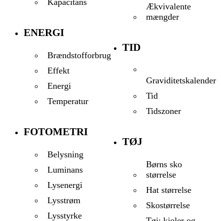
Kapacitans
Ækvivalente
mængder
ENERGI
TID
Brændstofforbrug
Effekt
Graviditetskalender
Energi
Tid
Temperatur
Tidszoner
FOTOMETRI
TØJ
Belysning
Børns sko
Luminans
størrelse
Lysenergi
Hat størrelse
Lysstrøm
Skostørrelse
Lysstyrke
Tøj: kjoler og