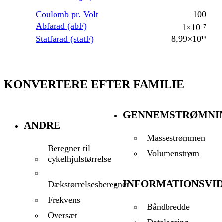
Coulomb pr. Volt
100
Abfarad (abF)
1×10⁻⁷
Statfarad (statF)
8,99×10¹³
KONVERTERE EFTER FAMILIE
GENNEMSTRØMNI
ANDRE
Massestrømmen
Beregner til
Volumenstrøm
cykelhjulstørrelse
INFORMATIONSVI
Dækstørrelsesberegner
Frekvens
Båndbredde
Oversæt
Datalagring