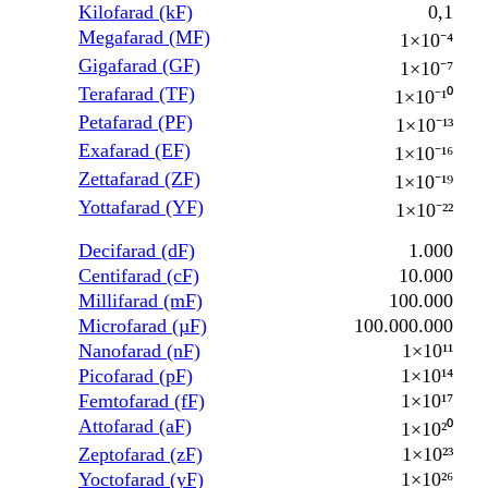
Kilofarad (kF)
0,1
Megafarad (MF)
1×10⁻⁴
Gigafarad (GF)
1×10⁻⁷
Terafarad (TF)
1×10⁻¹⁰
Petafarad (PF)
1×10⁻¹³
Exafarad (EF)
1×10⁻¹⁶
Zettafarad (ZF)
1×10⁻¹⁹
Yottafarad (YF)
1×10⁻²²
Decifarad (dF)
1.000
Centifarad (cF)
10.000
Millifarad (mF)
100.000
Microfarad (µF)
100.000.000
Nanofarad (nF)
1×10¹¹
Picofarad (pF)
1×10¹⁴
Femtofarad (fF)
1×10¹⁷
Attofarad (aF)
1×10²⁰
Zeptofarad (zF)
1×10²³
Yoctofarad (yF)
1×10²⁶