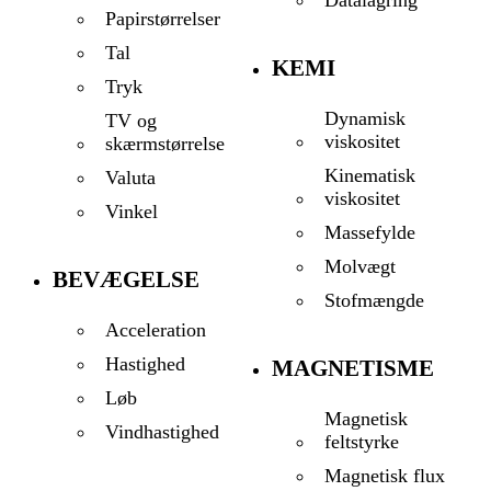
Papirstørrelser
Tal
KEMI
Tryk
Dynamisk
TV og
viskositet
skærmstørrelse
Kinematisk
Valuta
viskositet
Vinkel
Massefylde
Molvægt
BEVÆGELSE
Stofmængde
Acceleration
Hastighed
MAGNETISME
Løb
Magnetisk
Vindhastighed
feltstyrke
Magnetisk flux