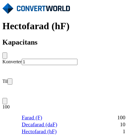
Hectofarad (hF)
Kapacitans
Konverter
Til
100
Farad (F)
100
Decafarad (daF)
10
Hectofarad (hF)
1