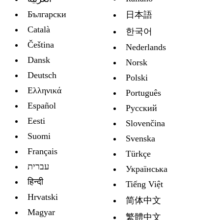
Български
日本語
Català
한국어
Čeština
Nederlands
Dansk
Norsk
Deutsch
Polski
Ελληνικά
Português
Español
Русский
Eesti
Slovenčina
Suomi
Svenska
Français
Türkçe
עברית
Украïнська
हिन्दी
Tiếng Việt
Hrvatski
简体中文
Magyar
繁體中文