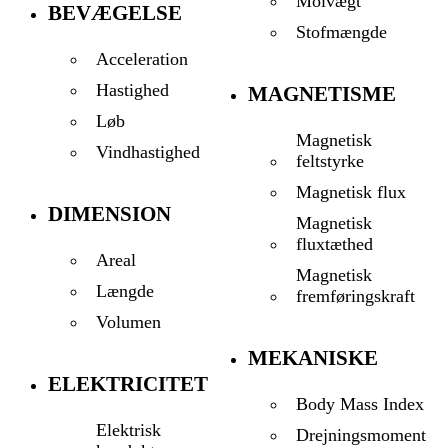
Molvægt
BEVÆGELSE
Stofmængde
Acceleration
Hastighed
MAGNETISME
Løb
Magnetisk
Vindhastighed
feltstyrke
Magnetisk flux
DIMENSION
Magnetisk
fluxtæthed
Areal
Magnetisk
Længde
fremføringskraft
Volumen
MEKANISKE
ELEKTRICITET
Body Mass Index
Elektrisk
Drejningsmoment