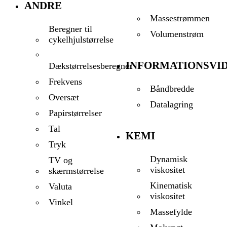
ANDRE
Massestrømmen
Beregner til
Volumenstrøm
cykelhjulstørrelse
INFORMATIONSVI
Dækstørrelsesberegner
Frekvens
Båndbredde
Oversæt
Datalagring
Papirstørrelser
Tal
KEMI
Tryk
Dynamisk
TV og
viskositet
skærmstørrelse
Kinematisk
Valuta
viskositet
Vinkel
Massefylde