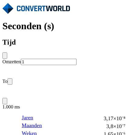
Seconden (s)
Tijd
Omzetten
To
1.000 ms
Jaren
3,17×10⁻⁸
Maanden
3,8×10⁻⁷
Weken
1,65×10⁻⁶