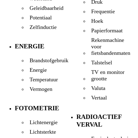
Druk
Geleidbaarheid
Frequentie
Potentiaal
Hoek
Zelfinductie
Papierformaat
Rekenmachine
ENERGIE
voor
fietsbandenmaten
Brandstofgebruik
Talstelsel
Energie
TV en monitor
grootte
Temperatuur
Valuta
Vermogen
Vertaal
FOTOMETRIE
RADIOACTIEF
Lichtenergie
VERVAL
Lichtsterkte