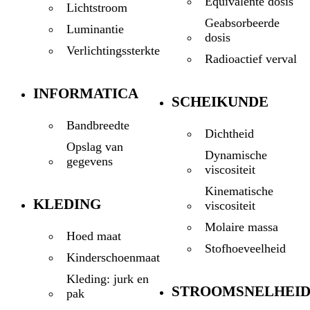
Equivalente dosis
Lichtstroom
Geabsorbeerde
Luminantie
dosis
Verlichtingssterkte
Radioactief verval
INFORMATICA
SCHEIKUNDE
Bandbreedte
Dichtheid
Opslag van
Dynamische
gegevens
viscositeit
Kinematische
KLEDING
viscositeit
Molaire massa
Hoed maat
Stofhoeveelheid
Kinderschoenmaat
Kleding: jurk en
STROOMSNELHEI
pak