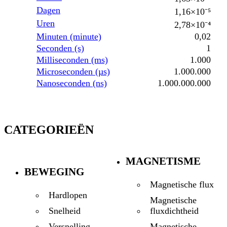
Dagen
1,16×10⁻⁵
Uren
2,78×10⁻⁴
Minuten (minute)
0,02
Seconden (s)
1
Milliseconden (ms)
1.000
Microseconden (µs)
1.000.000
Nanoseconden (ns)
1.000.000.000
CATEGORIEËN
MAGNETISME
BEWEGING
Magnetische flux
Hardlopen
Magnetische
fluxdichtheid
Snelheid
Magnetische
Versnelling