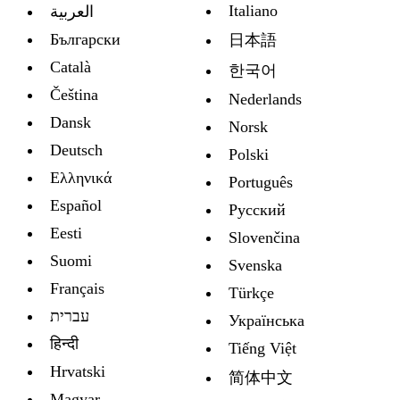
Italiano
العربية
Български
日本語
Català
한국어
Čeština
Nederlands
Dansk
Norsk
Deutsch
Polski
Ελληνικά
Português
Español
Русский
Eesti
Slovenčina
Suomi
Svenska
Français
Türkçe
עברית
Украïнська
हिन्दी
Tiếng Việt
Hrvatski
简体中文
Magyar