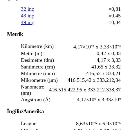
32 inç
×0,81
43 inç
×0,45
49 inç
×0,34
Metrik
Kilometre (km)
4,17×10⁻⁴ x 3,33×10⁻⁴
Metre (m)
0,42 x 0,33
Desimetre (dm)
4,17 x 3,33
Santimetre (cm)
41,65 x 33,32
Milimetre (mm)
416,52 x 333,21
Mikrometre (µm)
416.515,42 x 333.212,34
Nanometre
416.515.422,96 x 333.212.338,37
(nm)
Angstrom (Å)
4,17×10⁹ x 3,33×10⁹
İngiliz/Amerika
League
8,63×10⁻⁵ x 6,9×10⁻⁵