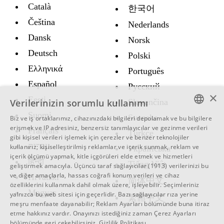
Català
한국어
Čeština
Nederlands
Dansk
Norsk
Deutsch
Polski
Ελληνικά
Português
Español
Русский
×
Eesti
Verilerinizin sorumlu kullanımı
Slovenčina
Suomi
Svenska
Biz ve iş ortaklarımız, cihazınızdaki bilgileri depolamak ve bu bilgilere
ENGLISH
erişmek ve IP adresiniz, benzersiz tanımlayıcılar ve gezinme verileri
Français
Türkçe
gibi kişisel verileri işlemek için çerezler ve benzer teknolojiler
SWEDISH
עברית
kullanırız; kişiselleştirilmiş reklamlar ve içerik sunmak, reklam ve
Украïнська
içerik ölçümü yapmak, kitle içgörüleri elde etmek ve hizmetleri
SPANISH
हिन्दी
Tiếng Việt
geliştirmek amacıyla.
Üçüncü taraf sağlayıcılar (1913)
verilerinizi bu
ve diğer amaçlarla, hassas coğrafi konum verileri ve cihaz
Hrvatski
CATALAN
简体中文
özelliklerini kullanmak dahil olmak üzere, işleyebilir. Seçimleriniz
Magyar
ARABIC
yalnızca bu web sitesi için geçerlidir. Bazı sağlayıcılar rıza yerine
繁體中文
meşru menfaate dayanabilir;
Reklam Ayarları
bölümünde buna itiraz
BULGARIAN
etme hakkınız vardır. Onayınızı istediğiniz zaman
Çerez Ayarları
bölümünde geri çekebilirsiniz.
Gizlilik Politikası