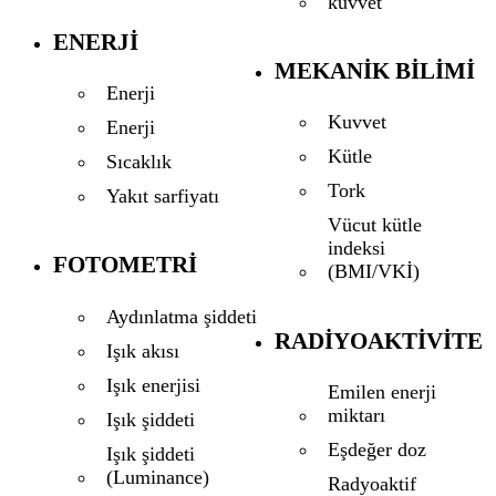
kuvvet
ENERJI
MEKANIK BILIMI
Enerji
Kuvvet
Enerji
Kütle
Sıcaklık
Tork
Yakıt sarfiyatı
Vücut kütle
indeksi
FOTOMETRI
(BMI/VKİ)
Aydınlatma şiddeti
RADIYOAKTIVITE
Işık akısı
Işık enerjisi
Emilen enerji
miktarı
Işık şiddeti
Eşdeğer doz
Işık şiddeti
(Luminance)
Radyoaktif