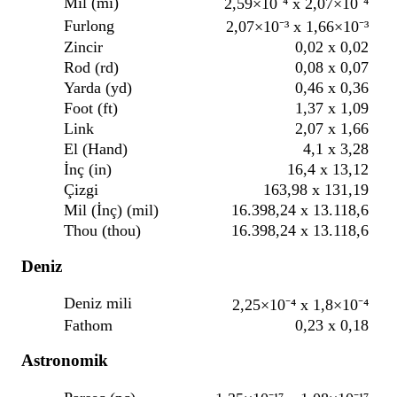
Mil (mi)
2,59×10⁻⁴ x 2,07×10⁻⁴
Furlong
2,07×10⁻³ x 1,66×10⁻³
Zincir
0,02 x 0,02
Rod (rd)
0,08 x 0,07
Yarda (yd)
0,46 x 0,36
Foot (ft)
1,37 x 1,09
Link
2,07 x 1,66
El (Hand)
4,1 x 3,28
İnç (in)
16,4 x 13,12
Çizgi
163,98 x 131,19
Mil (İnç) (mil)
16.398,24 x 13.118,6
Thou (thou)
16.398,24 x 13.118,6
Deniz
Deniz mili
2,25×10⁻⁴ x 1,8×10⁻⁴
Fathom
0,23 x 0,18
Astronomik