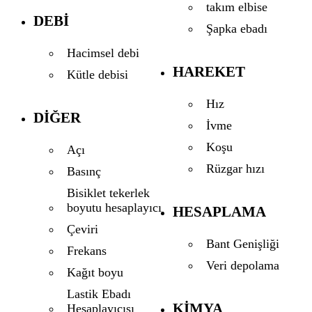
takım elbise
DEBI
Şapka ebadı
Hacimsel debi
HAREKET
Kütle debisi
Hız
DIĞER
İvme
Koşu
Açı
Rüzgar hızı
Basınç
Bisiklet tekerlek
boyutu hesaplayıcı
HESAPLAMA
Çeviri
Bant Genişliği
Frekans
Veri depolama
Kağıt boyu
Lastik Ebadı
KIMYA
Hesaplayıcısı