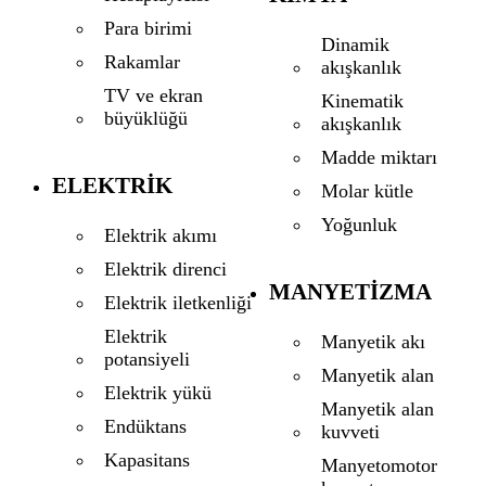
Para birimi
Dinamik
Rakamlar
akışkanlık
TV ve ekran
Kinematik
büyüklüğü
akışkanlık
Madde miktarı
ELEKTRIK
Molar kütle
Yoğunluk
Elektrik akımı
Elektrik direnci
MANYETIZMA
Elektrik iletkenliği
Elektrik
Manyetik akı
potansiyeli
Manyetik alan
Elektrik yükü
Manyetik alan
Endüktans
kuvveti
Kapasitans
Manyetomotor