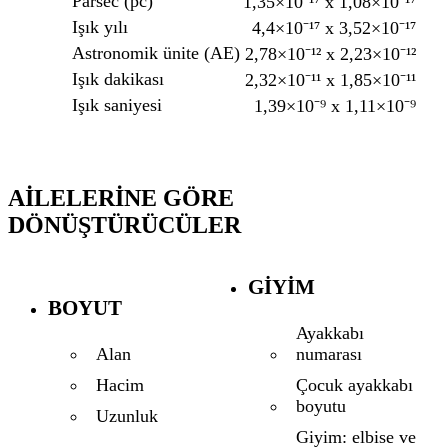
Parsec (pc)
1,35×10⁻¹⁷ x 1,08×10⁻¹⁷
Işık yılı
4,4×10⁻¹⁷ x 3,52×10⁻¹⁷
Astronomik ünite (AE)
2,78×10⁻¹² x 2,23×10⁻¹²
Işık dakikası
2,32×10⁻¹¹ x 1,85×10⁻¹¹
Işık saniyesi
1,39×10⁻⁹ x 1,11×10⁻⁹
AILELERINE GÖRE
DÖNÜŞTÜRÜCÜLER
GIYIM
BOYUT
Ayakkabı
numarası
Alan
Çocuk ayakkabı
Hacim
boyutu
Uzunluk
Giyim: elbise ve