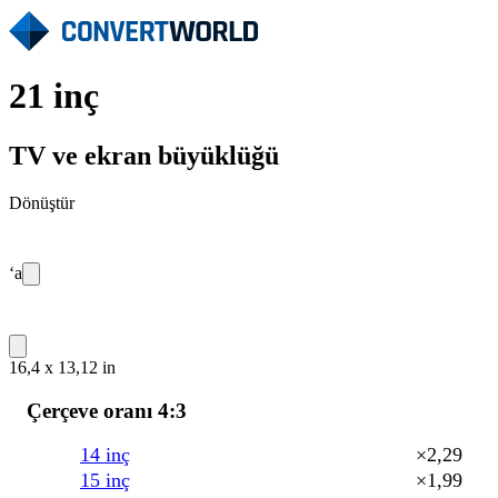
21 inç
TV ve ekran büyüklüğü
Dönüştür
‘a
16,4 x 13,12 in
Çerçeve oranı 4:3
14 inç
×2,29
15 inç
×1,99