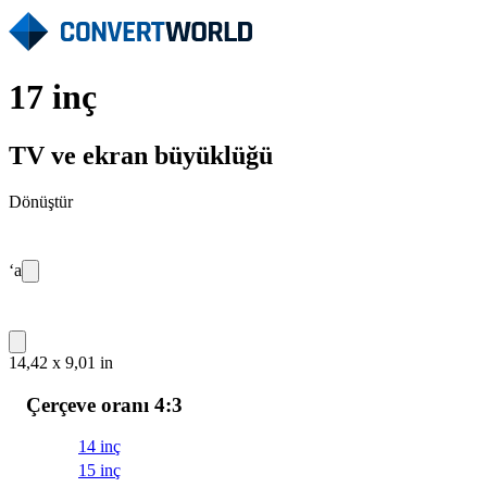
17 inç
TV ve ekran büyüklüğü
Dönüştür
‘a
14,42 x 9,01 in
Çerçeve oranı 4:3
14 inç
15 inç