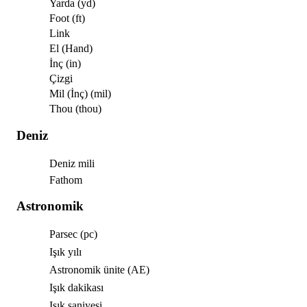
Yarda (yd)
Foot (ft)
Link
El (Hand)
İnç (in)
Çizgi
Mil (İnç) (mil)
Thou (thou)
Deniz
Deniz mili
Fathom
Astronomik
Parsec (pc)
Işık yılı
Astronomik ünite (AE)
Işık dakikası
Işık saniyesi