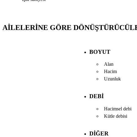
AILELERINE GÖRE DÖNÜŞTÜRÜCÜL
BOYUT
Alan
Hacim
Uzunluk
DEBI
Hacimsel debi
Kütle debisi
DIĞER