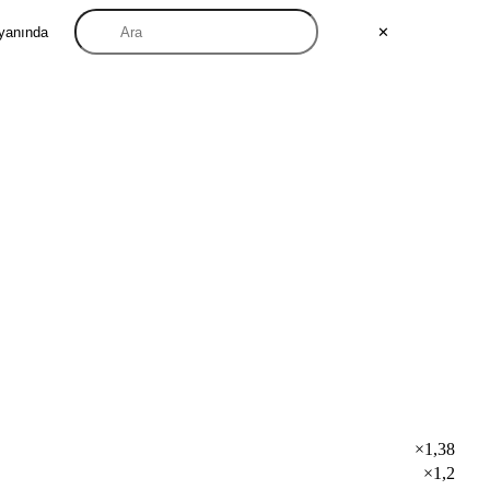
 yanında
✕
×1,38
×1,2