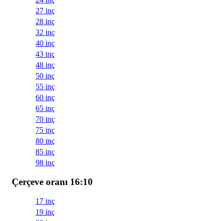
27 inç
28 inç
32 inç
40 inç
43 inç
48 inç
50 inç
55 inç
60 inç
65 inç
70 inç
75 inç
80 inç
85 inç
98 inç
Çerçeve oranı 16:10
17 inç
19 inç