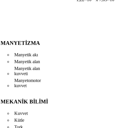
MANYETIZMA
Manyetik akı
Manyetik alan
Manyetik alan
kuvveti
Manyetomotor
kuvvet
MEKANIK BILIMI
Kuvvet
Kütle
Tork