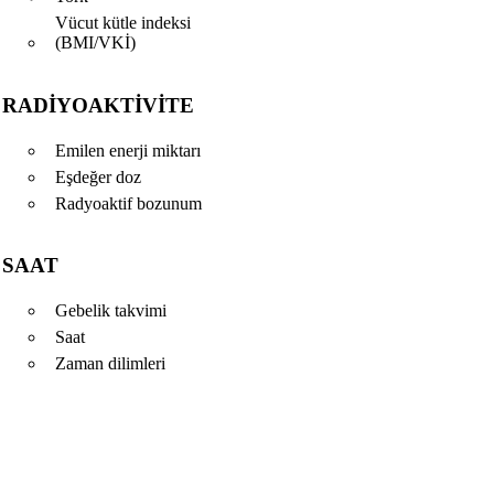
Vücut kütle indeksi
(BMI/VKİ)
RADIYOAKTIVITE
Emilen enerji miktarı
Eşdeğer doz
Radyoaktif bozunum
SAAT
Gebelik takvimi
Saat
Zaman dilimleri