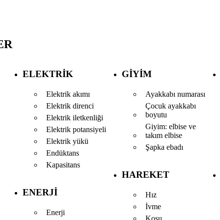
ER
ELEKTRIK
GIYIM
Elektrik akımı
Ayakkabı numarası
Elektrik direnci
Çocuk ayakkabı
boyutu
Elektrik iletkenliği
Giyim: elbise ve
Elektrik potansiyeli
takım elbise
Elektrik yükü
Şapka ebadı
Endüktans
Kapasitans
HAREKET
ENERJI
Hız
İvme
Enerji
Koşu