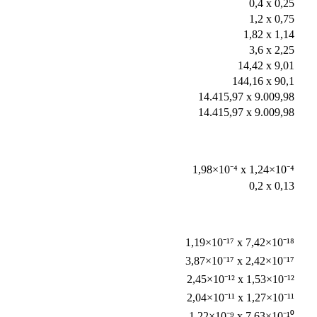
0,4 x 0,25
1,2 x 0,75
1,82 x 1,14
3,6 x 2,25
14,42 x 9,01
144,16 x 90,1
14.415,97 x 9.009,98
14.415,97 x 9.009,98
1,98×10⁻⁴ x 1,24×10⁻⁴
0,2 x 0,13
1,19×10⁻¹⁷ x 7,42×10⁻¹⁸
3,87×10⁻¹⁷ x 2,42×10⁻¹⁷
2,45×10⁻¹² x 1,53×10⁻¹²
2,04×10⁻¹¹ x 1,27×10⁻¹¹
1,22×10⁻⁹ x 7,63×10⁻¹⁰