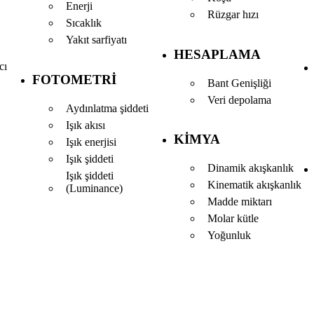
Enerji
Rüzgar hızı
Sıcaklık
Yakıt sarfiyatı
HESAPLAMA
cı
FOTOMETRI
Bant Genişliği
Veri depolama
Aydınlatma şiddeti
Işık akısı
KIMYA
Işık enerjisi
Işık şiddeti
Dinamik akışkanlık
Işık şiddeti
Kinematik akışkanlık
(Luminance)
Madde miktarı
Molar kütle
Yoğunluk