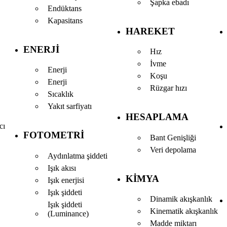
Şapka ebadı
Endüktans
Kapasitans
HAREKET
ENERJI
Hız
İvme
Enerji
Koşu
Enerji
Rüzgar hızı
Sıcaklık
Yakıt sarfiyatı
HESAPLAMA
cı
FOTOMETRI
Bant Genişliği
Veri depolama
Aydınlatma şiddeti
Işık akısı
KIMYA
Işık enerjisi
Işık şiddeti
Dinamik akışkanlık
Işık şiddeti
Kinematik akışkanlık
(Luminance)
Madde miktarı