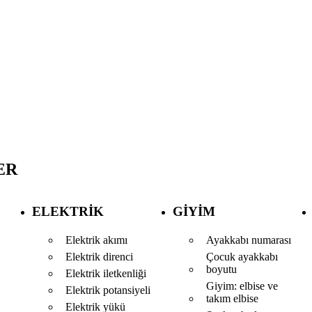
ER
ELEKTRIK
GIYIM
Elektrik akımı
Ayakkabı numarası
Elektrik direnci
Çocuk ayakkabı
boyutu
Elektrik iletkenliği
Giyim: elbise ve
Elektrik potansiyeli
takım elbise
Elektrik yükü