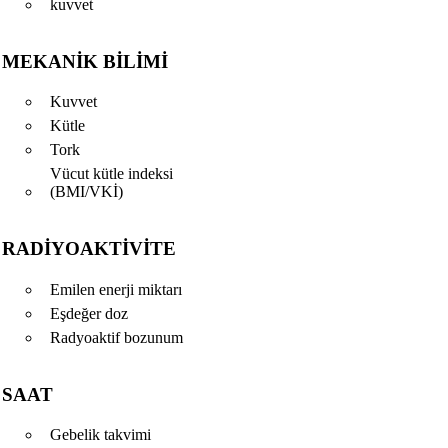
kuvvet
MEKANIK BILIMI
Kuvvet
Kütle
Tork
Vücut kütle indeksi
(BMI/VKİ)
RADIYOAKTIVITE
Emilen enerji miktarı
Eşdeğer doz
Radyoaktif bozunum
SAAT
Gebelik takvimi