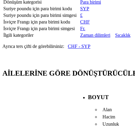
Dönüşüm kategorisi
Para birimi
Suriye poundu için para birimi kodu
SYP
Suriye poundu için para birimi simgesi
£
İsviçre Frangı için para birimi kodu
CHF
İsviçre Frangı için para birimi simgesi
Fr.
İlgili kategoriler
Zaman dilimleri
Sıcaklık
Ayrıca ters çifti de görebilirsiniz:
CHF - SYP
AILELERINE GÖRE DÖNÜŞTÜRÜCÜL
BOYUT
Alan
Hacim
Uzunluk