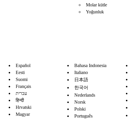
Molar kütle
Yoğunluk
Español
Bahasa Indonesia
Eesti
Italiano
Suomi
日本語
Français
한국어
עברית
Nederlands
हिन्दी
Norsk
Hrvatski
Polski
Magyar
Português