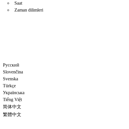
Saat
Zaman dilimleri
Русский
Slovenčina
Svenska
Türkçe
Украïнська
Tiếng Việt
简体中文
繁體中文