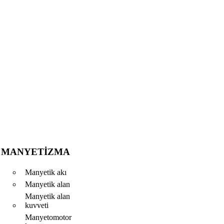
MANYETIZMA
Manyetik akı
Manyetik alan
Manyetik alan
kuvveti
Manyetomotor