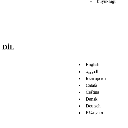
büyüklüğü
DIL
English
العربية
Български
Català
Čeština
Dansk
Deutsch
Ελληνικά