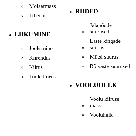
Molaarmass
RIIDED
Tihedus
Jalanõude
suurused
LIIKUMINE
Laste kingade
suurus
Jooksmine
Mütsi suurus
Kiirendus
Rõivaste suurused
Kiirus
Tuule kiirust
VOOLUHULK
Voolu kiiruse
mass
Vooluhulk