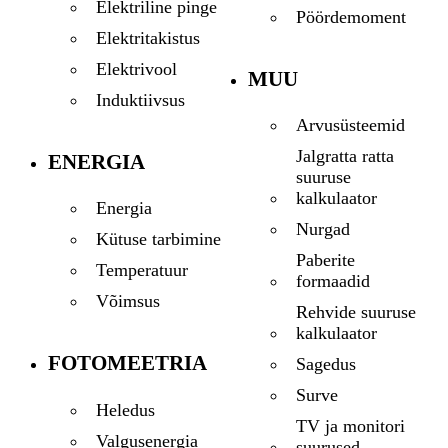
Elektriline pinge
Pöördemoment
Elektritakistus
Elektrivool
MUU
Induktiivsus
Arvusüsteemid
Jalgratta ratta
ENERGIA
suuruse
kalkulaator
Energia
Nurgad
Kütuse tarbimine
Paberite
Temperatuur
formaadid
Võimsus
Rehvide suuruse
kalkulaator
FOTOMEETRIA
Sagedus
Surve
Heledus
TV ja monitori
Valgusenergia
suurused