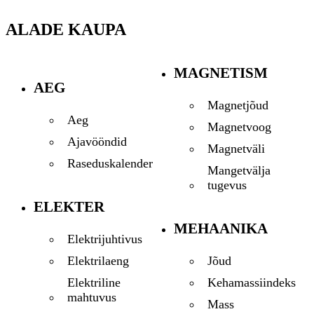
ALADE KAUPA
MAGNETISM
AEG
Magnetjõud
Aeg
Magnetvoog
Ajavööndid
Magnetväli
Raseduskalender
Mangetvälja
tugevus
ELEKTER
MEHAANIKA
Elektrijuhtivus
Jõud
Elektrilaeng
Kehamassiindeks
Elektriline
mahtuvus
Mass