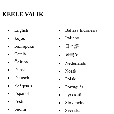
KEELE VALIK
English
Bahasa Indonesia
Italiano
العربية
Български
日本語
Català
한국어
Čeština
Nederlands
Dansk
Norsk
Deutsch
Polski
Ελληνικά
Português
Español
Русский
Eesti
Slovenčina
Suomi
Svenska