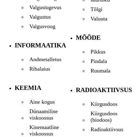
Valgustugevus
Tõlgi
Valgustus
Valuuta
Valgusvoog
MÕÕDE
INFORMAATIKA
Pikkus
Andmetalletus
Pindala
Ribalaius
Ruumala
KEEMIA
RADIOAKTIIVSUS
Aine kogus
Kiirgusdoos
Dünaamiline
Kiirgusdoos
viskoossus
(biodoos)
Kinemaatline
Radioaktiivsus
viskoossus