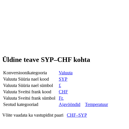
Üldine teave SYP–CHF kohta
Konversioonikategooria
Valuuta
Valuuta Süüria nael kood
SYP
Valuuta Süüria nael sümbol
£
Valuuta Sveitsi frank kood
CHF
Valuuta Sveitsi frank sümbol
Fr.
Seotud kategooriad
Ajavööndid
Temperatuur
Võite vaadata ka vastupidist paari
CHF–SYP