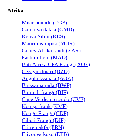
Afrika
Mısır poundu (EGP)
Gambiya dalasi (GMD)
Kenya Şilini (KES)
Mauritius rupisi (MUR)
Güney Afrika randı (ZAR)
Faslı dirhem (MAD)
Batı Afrika CFA Frangı (XOF)
Cezayir dinarı (DZD)
Angola kvanası (AOA)
Botswana pula (BWP)
Burundi frangı (BIF)
Cape Verdean escudo (CVE)
Komşu frank (KMF)
Kongo Frangı (CDF)
Cibuti Frangı (DJF)
Eritre nakfa (ERN)
Etiyopya kuşu (ETB)