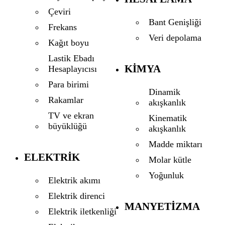
Çeviri
Bant Genişliği
Frekans
Veri depolama
Kağıt boyu
Lastik Ebadı
KIMYA
Hesaplayıcısı
Para birimi
Dinamik
Rakamlar
akışkanlık
TV ve ekran
Kinematik
büyüklüğü
akışkanlık
Madde miktarı
ELEKTRIK
Molar kütle
Yoğunluk
Elektrik akımı
Elektrik direnci
MANYETIZMA
Elektrik iletkenliği