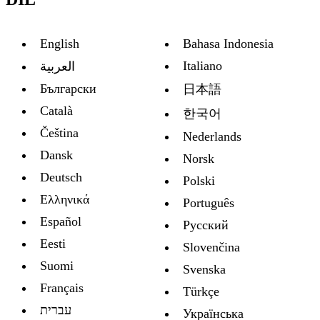
English
Bahasa Indonesia
Italiano
العربية
Български
日本語
Català
한국어
Čeština
Nederlands
Dansk
Norsk
Deutsch
Polski
Ελληνικά
Português
Español
Русский
Eesti
Slovenčina
Suomi
Svenska
Français
Türkçe
עברית
Украïнська