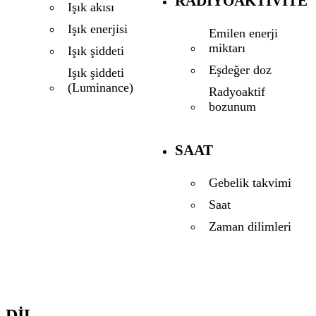
RADIYOAKTIVITE
Işık akısı
Işık enerjisi
Emilen enerji
miktarı
Işık şiddeti
Eşdeğer doz
Işık şiddeti
(Luminance)
Radyoaktif
bozunum
SAAT
Gebelik takvimi
Saat
Zaman dilimleri
DIL