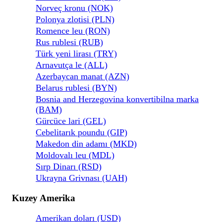
Norveç kronu (NOK)
Polonya zlotisi (PLN)
Romence leu (RON)
Rus rublesi (RUB)
Türk yeni lirası (TRY)
Arnavutça le (ALL)
Azerbaycan manat (AZN)
Belarus rublesi (BYN)
Bosnia and Herzegovina konvertibilna marka
(BAM)
Gürcüce lari (GEL)
Cebelitarık poundu (GIP)
Makedon din adamı (MKD)
Moldovalı leu (MDL)
Sırp Dinarı (RSD)
Ukrayna Grivnası (UAH)
Kuzey Amerika
Amerikan doları (USD)