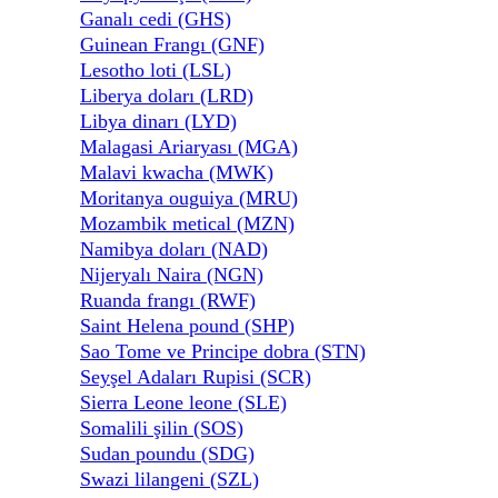
Ganalı cedi (GHS)
Guinean Frangı (GNF)
Lesotho loti (LSL)
Liberya doları (LRD)
Libya dinarı (LYD)
Malagasi Ariaryası (MGA)
Malavi kwacha (MWK)
Moritanya ouguiya (MRU)
Mozambik metical (MZN)
Namibya doları (NAD)
Nijeryalı Naira (NGN)
Ruanda frangı (RWF)
Saint Helena pound (SHP)
Sao Tome ve Principe dobra (STN)
Seyşel Adaları Rupisi (SCR)
Sierra Leone leone (SLE)
Somalili şilin (SOS)
Sudan poundu (SDG)
Swazi lilangeni (SZL)