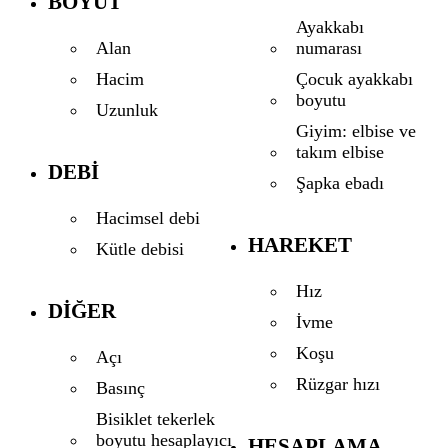
BOYUT
Ayakkabı
numarası
Alan
Çocuk ayakkabı
Hacim
boyutu
Uzunluk
Giyim: elbise ve
takım elbise
DEBI
Şapka ebadı
Hacimsel debi
HAREKET
Kütle debisi
Hız
DIĞER
İvme
Koşu
Açı
Rüzgar hızı
Basınç
Bisiklet tekerlek
boyutu hesaplayıcı
HESAPLAMA