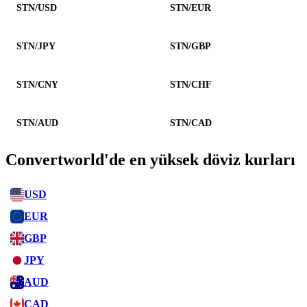
STN/USD
STN/EUR
STN/JPY
STN/GBP
STN/CNY
STN/CHF
STN/AUD
STN/CAD
Convertworld'de en yüksek döviz kurları
USD
EUR
GBP
JPY
AUD
CAD