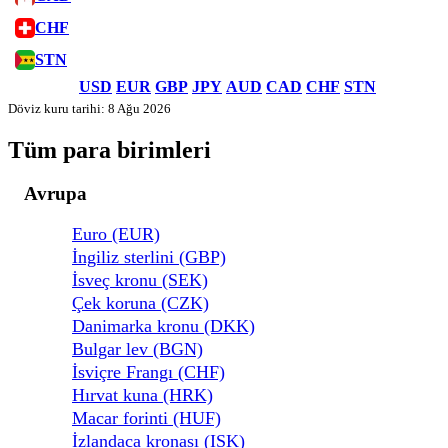
CHF
STN
USD
EUR
GBP
JPY
AUD
CAD
CHF
STN
Döviz kuru tarihi: 8 Ağu 2026
Tüm para birimleri
Avrupa
Euro (EUR)
İngiliz sterlini (GBP)
İsveç kronu (SEK)
Çek koruna (CZK)
Danimarka kronu (DKK)
Bulgar lev (BGN)
İsviçre Frangı (CHF)
Hırvat kuna (HRK)
Macar forinti (HUF)
İzlandaca kronası (ISK)