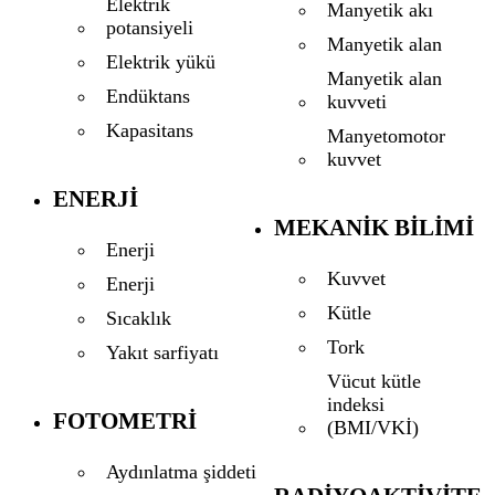
Elektrik
Manyetik akı
potansiyeli
Manyetik alan
Elektrik yükü
Manyetik alan
Endüktans
kuvveti
Kapasitans
Manyetomotor
kuvvet
ENERJI
MEKANIK BILIMI
Enerji
Kuvvet
Enerji
Kütle
Sıcaklık
Tork
Yakıt sarfiyatı
Vücut kütle
indeksi
FOTOMETRI
(BMI/VKİ)
Aydınlatma şiddeti