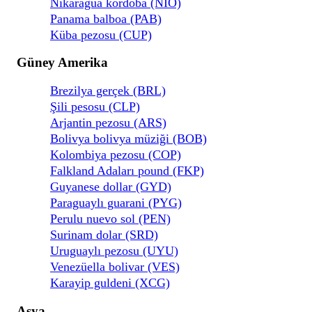
Nikaragua kordoba (NIO)
Panama balboa (PAB)
Küba pezosu (CUP)
Güney Amerika
Brezilya gerçek (BRL)
Şili pesosu (CLP)
Arjantin pezosu (ARS)
Bolivya bolivya müziği (BOB)
Kolombiya pezosu (COP)
Falkland Adaları pound (FKP)
Guyanese dollar (GYD)
Paraguaylı guarani (PYG)
Perulu nuevo sol (PEN)
Surinam dolar (SRD)
Uruguaylı pezosu (UYU)
Venezüella bolivar (VES)
Karayip guldeni (XCG)
Asya