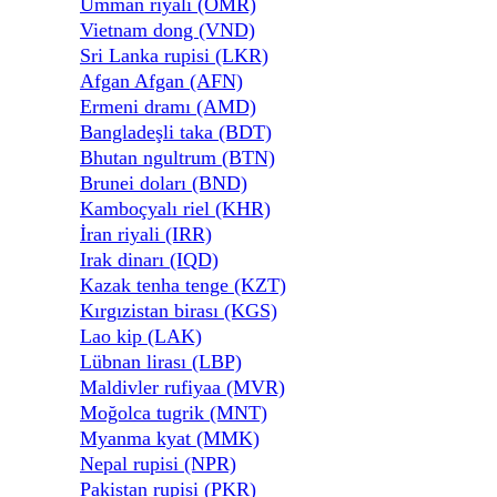
Umman riyali (OMR)
Vietnam dong (VND)
Sri Lanka rupisi (LKR)
Afgan Afgan (AFN)
Ermeni dramı (AMD)
Bangladeşli taka (BDT)
Bhutan ngultrum (BTN)
Brunei doları (BND)
Kamboçyalı riel (KHR)
İran riyali (IRR)
Irak dinarı (IQD)
Kazak tenha tenge (KZT)
Kırgızistan birası (KGS)
Lao kip (LAK)
Lübnan lirası (LBP)
Maldivler rufiyaa (MVR)
Moğolca tugrik (MNT)
Myanma kyat (MMK)
Nepal rupisi (NPR)
Pakistan rupisi (PKR)