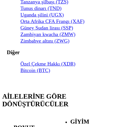
Tanzanya şilbaşı (TZS)
Tunus dinarı (TND)
Uganda şilini (UGX)
Orta Afrika CFA Frangı (XAF)
Güney Sudan lirası (SSP)
Zambiyan kwacha (ZMW)
Zimbabve altını (ZWG)
Diğer
Özel Çekme Hakkı (XDR)
Bitcoin (BTC)
AILELERINE GÖRE
DÖNÜŞTÜRÜCÜLER
GIYIM