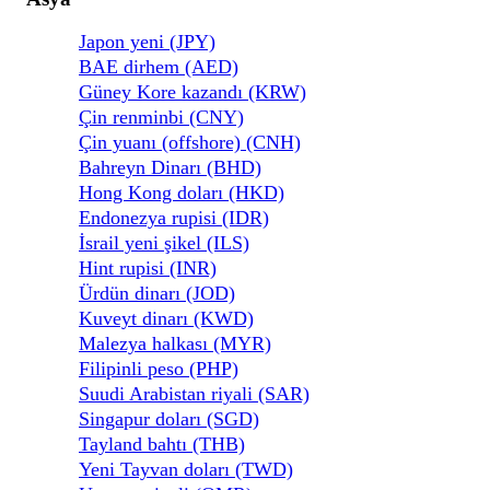
Japon yeni (JPY)
BAE dirhem (AED)
Güney Kore kazandı (KRW)
Çin renminbi (CNY)
Çin yuanı (offshore) (CNH)
Bahreyn Dinarı (BHD)
Hong Kong doları (HKD)
Endonezya rupisi (IDR)
İsrail yeni şikel (ILS)
Hint rupisi (INR)
Ürdün dinarı (JOD)
Kuveyt dinarı (KWD)
Malezya halkası (MYR)
Filipinli peso (PHP)
Suudi Arabistan riyali (SAR)
Singapur doları (SGD)
Tayland bahtı (THB)
Yeni Tayvan doları (TWD)