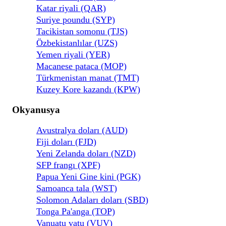
Katar riyali (QAR)
Suriye poundu (SYP)
Tacikistan somonu (TJS)
Özbekistanlılar (UZS)
Yemen riyali (YER)
Macanese pataca (MOP)
Türkmenistan manat (TMT)
Kuzey Kore kazandı (KPW)
Okyanusya
Avustralya doları (AUD)
Fiji doları (FJD)
Yeni Zelanda doları (NZD)
SFP frangı (XPF)
Papua Yeni Gine kini (PGK)
Samoanca tala (WST)
Solomon Adaları doları (SBD)
Tonga Pa'anga (TOP)
Vanuatu vatu (VUV)