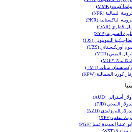
انما كيات (MMK)
روبية النيبالية (NPR)
روبية الباكستانية (PKR)
ال قطري (QAR)
ليرة السورية (SYP)
طاجيكية السوموني (TJS)
م أوزبكيستاني (UZS)
ريال اليمني (YER)
تاكا ماكا (MOP)
كمانستان مانات (TMT)
از كوريا الشمالية (KPW)
سيا
لار أسترالي (AUD)
دولار الفيجي (FJD)
دولار النيوزلندي (NZD)
رنك سفب (XPF)
بوا غينيا الجديدة غينيا (PGK)
موا تالا (WST)