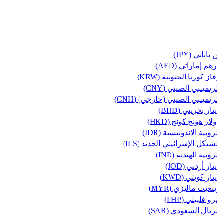
 ياباني (JPY)
هم إماراتي (AED)
از كوريا الجنوبية (KRW)
رنمينبي الصيني (CNY)
رنمينبي الصيني (خارجي) (CNH)
نار بحريني (BHD)
لار هونج كونج (HKD)
روبية الاندونيسية (IDR)
شيكل الإسرائيلي الجديد (ILS)
روبية الهندية (INR)
نار أردني (JOD)
نار كويتي (KWD)
نغيت ماليزي (MYR)
زو فلبيني (PHP)
ريال السعودي (SAR)