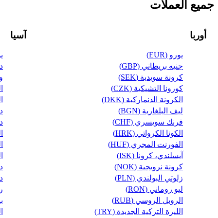
جميع العملات
أوربا
آسيا
يورو (EUR)
ين
جنيه بريطاني (GBP)
در
كرونة سويدية (SEK)
وف
كورونا التشيكية (CZK)
ال
الكرونة الدنماركية (DKK)
ال
ليف البلغارية (BGN)
دي
فرنك سويسري (CHF)
دو
الكونا الكرواتي (HRK)
ال
الفورنت المجري (HUF)
ال
آيسلندي، كرونا (ISK)
ال
كرونة نرويجية (NOK)
دي
زلوتي البولندي (PLN)
دي
ليو روماني (RON)
ري
الروبل الروسي (RUB)
بي
الليرة التركية الجديدة (TRY)
ال