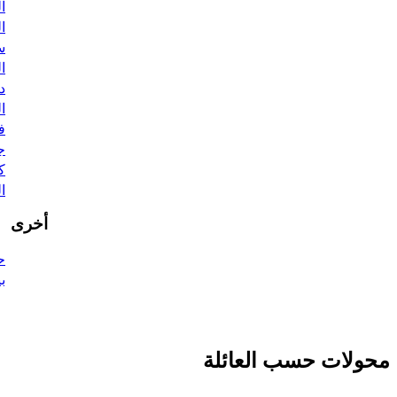
ال
ال
سو
ال
دي
ال
ف
جن
كو
ال
أخرى
ح
بي
محولات حسب العائلة