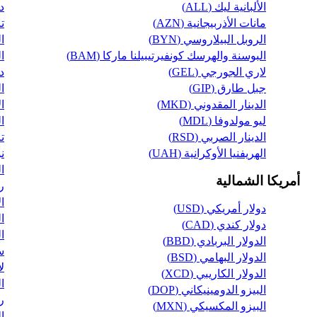
الألبانية ليك (ALL)
دو
مانات الأذربيجانية (AZN)
تا
الروبل البيلاروسي (BYN)
ال
البوسنة والهرسك كونفيرتيبيلنا ماركا (BAM)
ال
لاري الجورجي (GEL)
دو
جبل طارق (GIP)
ال
الدينار المقدوني (MKD)
ال
ليو مولدوفا (MDL)
ال
الدينار الصربي (RSD)
تا
الهريفنيا الأوكرانية (UAH)
نو
ال
أمريكا الشمالية
ري
ال
دولار أمريكي (USD)
ال
دولار كندي (CAD)
ال
الدولار البربادي (BBD)
س
الدولار البهامي (BSD)
لا
الدولار الكاريبي (XCD)
ال
البيزو الدومينيكاني (DOP)
رو
البيزو المكسيكي (MXN)
ال