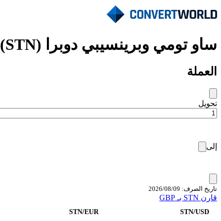
ساو تومي وبرينسيبي دوبرا (STN)
العملة
تحويل
إلى
تاريخ الصرف: 09‏/08‏/2026
قارن STN بـ GBP
STN/EUR
STN/USD