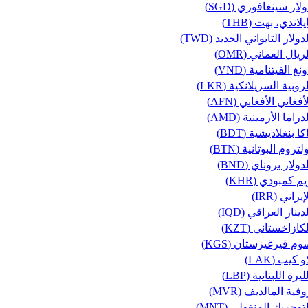
لار سينغافوري (SGD)
يلاندي، بهت (THB)
دولار التايواني الجديد (TWD)
ريال العماني (OMR)
نغ الفيتنامية (VND)
روبية السريلانكية (LKR)
أفغاني الأفغاني (AFN)
دراما الأرمينية (AMD)
كا بنغلاديشية (BDT)
لتروم البوتانية (BTN)
دولار بروناي (BND)
م كمبودي (KHR)
إيراني (IRR)
دينار العراقي (IQD)
كازاخستاني (KZT)
وم قيرغيزستان (KGS)
و كيب (LAK)
ليرة اللبنانية (LBP)
فية المالديف (MVR)
توجريك المنغولي (MNT)