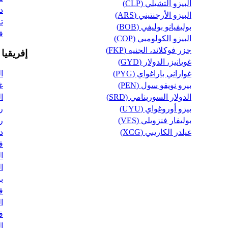
البيزو التشيلي (CLP)
دو
البيزو الأرجنتيني (ARS)
تان
بوليفيانو بوليفي (BOB)
فا
البيزو الكولومبي (COP)
جزر فوكلاند، الجنيه (FKP)
إفريقيا
غويانيز، الدولار (GYD)
غواراني باراغواي (PYG)
ال
بيرو نويفو سول (PEN)
غا
الدولار السورينامي (SRD)
ال
بيزو أوروغواي (UYU)
رو
بوليفار فنزويلي (VES)
را
غيلدر الكاريبي (XCG)
در
فر
ال
ال
بو
فر
ال
فر
ال