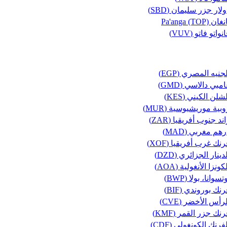
لار جزر سليمان (SBD)
غان Pa'anga (TOP)
نواتو فاتو (VUV)
جنيه المصري (EGP)
مبي دالاسي (GMD)
شلن الكيني (KES)
بية موريشيوسية (MUR)
ند جنوب أفريقيا (ZAR)
هم مغربي (MAD)
نك غرب أفريقيا (XOF)
دينار الجزائري (DZD)
كونزا الأنغولية (AOA)
تسوانا، بولا (BWP)
نك بوروندي (BIF)
رأس الأخضر (CVE)
نك جزر القمر (KMF)
فرنك الكونغولي (CDF)