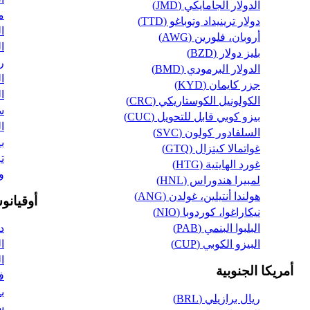
الدولار الجامايكي (JMD)
مي
دولار ترينيداد وتوباغو (TTD)
ال
أروبان، فلورين (AWG)
ال
بليز دولار (BZD)
ري
الدولار البرمودي (BMD)
ال
جزر كايمان (KYD)
ال
الكولونيل الكوستاريكي (CRC)
سو
بيزو كوبي قابل للتحويل (CUC)
ال
السلفادور كولون (SVC)
با
غواتمالا كيتزال (GTQ)
تر
غورد الهايتية (HTG)
وف
لمبيرا هندوراس (HNL)
هولندا أنتيلين، غولدن (ANG)
أوقيانو
نيكاراغوا، كوردوبا (NIO)
البلبوا البنمي (PAB)
دو
البيزو الكوبي (CUP)
ال
ال
أمريكا الجنوبية
ف
با
ريال برازيلي (BRL)
سا