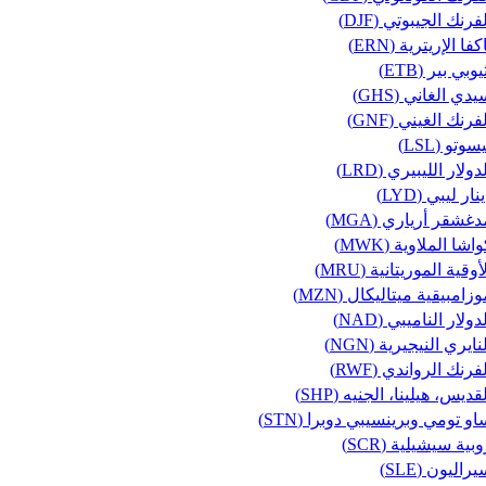
فرنك الجيبوتي (DJF)
كفا الإريترية (ERN)
يوبي بير (ETB)
دي الغاني (GHS)
فرنك الغيني (GNF)
سوتو (LSL)
دولار الليبيري (LRD)
نار ليبي (LYD)
غشقر أرياري (MGA)
اشا الملاوية (MWK)
أوقية الموريتانية (MRU)
زامبيقية ميتاليكال (MZN)
دولار الناميبي (NAD)
نايري النيجيرية (NGN)
فرنك الرواندي (RWF)
قديس، هيلينا، الجنيه (SHP)
او تومي وبرينسيبي دوبرا (STN)
بية سيشيلية (SCR)
راليون (SLE)