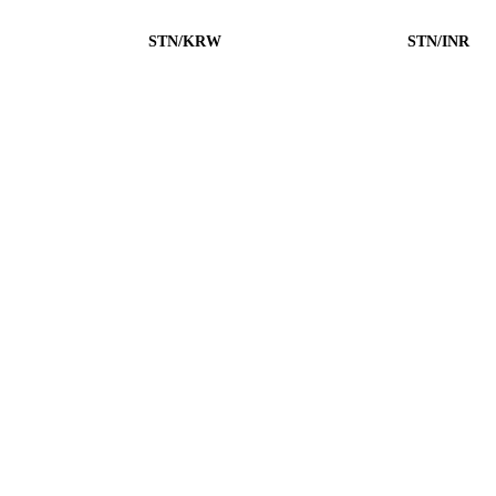
STN/KRW
STN/INR