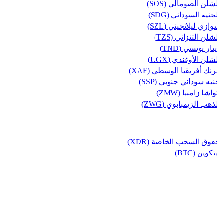
شلن الصومالي (SOS)
جنيه السوداني (SDG)
ازي ليلانجيني (SZL)
شلن التنزاني (TZS)
نار تونسي (TND)
شلن الأوغندي (UGX)
رنك أفريقيا الوسطى (XAF)
يه سوداني جنوبي (SSP)
اشا زامبيا (ZMW)
ذهب الزيمبابوي (ZWG)
قوق السحب الخاصة (XDR)
تكوين (BTC)