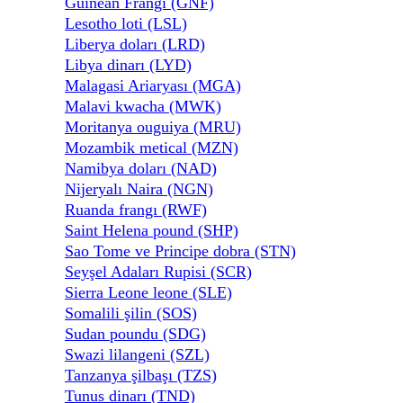
Guinean Frangı (GNF)
Lesotho loti (LSL)
Liberya doları (LRD)
Libya dinarı (LYD)
Malagasi Ariaryası (MGA)
Malavi kwacha (MWK)
Moritanya ouguiya (MRU)
Mozambik metical (MZN)
Namibya doları (NAD)
Nijeryalı Naira (NGN)
Ruanda frangı (RWF)
Saint Helena pound (SHP)
Sao Tome ve Principe dobra (STN)
Seyşel Adaları Rupisi (SCR)
Sierra Leone leone (SLE)
Somalili şilin (SOS)
Sudan poundu (SDG)
Swazi lilangeni (SZL)
Tanzanya şilbaşı (TZS)
Tunus dinarı (TND)