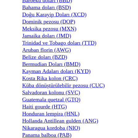
Barbekü doları (BBD)
Bahama doları (BSD)
Doğu Karayip Doları (XCD)
Dominik pezosu (DOP)
Meksika pezosu (MXN)
Jamaika doları (JMD)
Trinidad ve Tobago doları (TTD)
Aruban florin (AWG)
Belize doları (BZD)
Bermudian Doları (BMD)
Kayman Adaları doları (KYD)
Kosta Rika kolon (CRC)
Küba dönüştürülebilir pezosu (CUC)
Salvadoran kolonu (SVC)
Guatemala quetzal (GTQ)
Haiti gourde (HTG)
Honduran lempira (HNL)
Hollanda Antillean gulden (ANG)
Nikaragua kordoba (NIO)
Panama balboa (PAB)