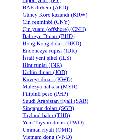
Japon yeni (JPY)
BAE dirhem (AED)
Güney Kore kazandı (KRW)
Çin renminbi (CNY)
Çin yuanı (offshore) (CNH)
Bahreyn Dinarı (BHD)
Hong Kong doları (HKD)
Endonezya rupisi (IDR)
İsrail yeni şikel (ILS)
Hint rupisi (INR)
Ürdün dinarı (JOD)
Kuveyt dinarı (KWD)
Malezya halkası (MYR)
Filipinli peso (PHP)
Suudi Arabistan riyali (SAR)
Singapur doları (SGD)
Tayland bahtı (THB)
Yeni Tayvan doları (TWD)
Umman riyali (OMR)
Vietnam dong (VND)