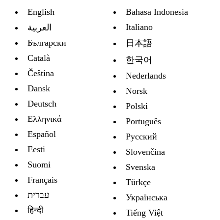
English
Bahasa Indonesia
Italiano
العربية
Български
日本語
Català
한국어
Čeština
Nederlands
Dansk
Norsk
Deutsch
Polski
Ελληνικά
Português
Español
Русский
Eesti
Slovenčina
Suomi
Svenska
Français
Türkçe
עברית
Украïнська
हिन्दी
Tiếng Việt