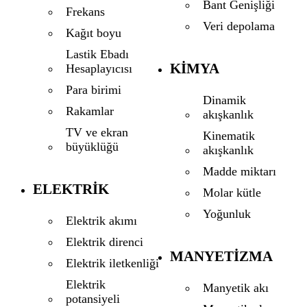
Bant Genişliği
Frekans
Veri depolama
Kağıt boyu
Lastik Ebadı
KIMYA
Hesaplayıcısı
Para birimi
Dinamik
Rakamlar
akışkanlık
TV ve ekran
Kinematik
büyüklüğü
akışkanlık
Madde miktarı
ELEKTRIK
Molar kütle
Yoğunluk
Elektrik akımı
Elektrik direnci
MANYETIZMA
Elektrik iletkenliği
Elektrik
Manyetik akı
potansiyeli