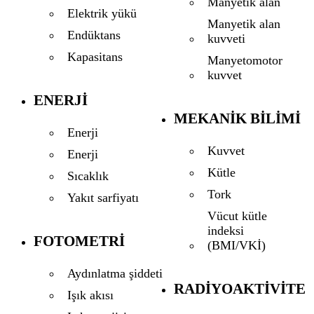
Manyetik alan
Elektrik yükü
Manyetik alan
Endüktans
kuvveti
Kapasitans
Manyetomotor
kuvvet
ENERJI
MEKANIK BILIMI
Enerji
Kuvvet
Enerji
Kütle
Sıcaklık
Tork
Yakıt sarfiyatı
Vücut kütle
indeksi
FOTOMETRI
(BMI/VKİ)
Aydınlatma şiddeti
RADIYOAKTIVITE
Işık akısı