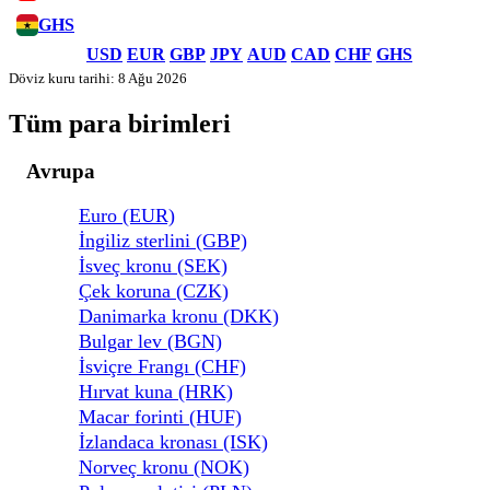
GHS
USD
EUR
GBP
JPY
AUD
CAD
CHF
GHS
Döviz kuru tarihi: 8 Ağu 2026
Tüm para birimleri
Avrupa
Euro (EUR)
İngiliz sterlini (GBP)
İsveç kronu (SEK)
Çek koruna (CZK)
Danimarka kronu (DKK)
Bulgar lev (BGN)
İsviçre Frangı (CHF)
Hırvat kuna (HRK)
Macar forinti (HUF)
İzlandaca kronası (ISK)
Norveç kronu (NOK)