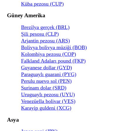
Küba pezosu (CUP)
Güney Amerika
Brezilya gerçek (BRL)
Şili pesosu (CLP)
Arjantin pezosu (ARS)
Bolivya bolivya müziği (BOB)
Kolombiya pezosu (COP)
Falkland Adaları pound (FKP)
Guyanese dollar (GYD)
Paraguaylı guarani (PYG)
Perulu nuevo sol (PEN)
Surinam dolar (SRD)
Uruguaylı pezosu (UYU)
Venezüella bolivar (VES)
Karayip guldeni (XCG)
Asya