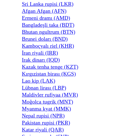
Sri Lanka rupisi (LKR)
Afgan Afgan (AFN)
Ermeni dramı (AMD)
Bangladeşli taka (BDT)
Bhutan ngultrum (BTN)
Brunei doları (BND)
Kamboçyalı riel (KHR)
İran riyali (IRR)
Irak dinarı (IQD)
Kazak tenha tenge (KZT)
Kırgızistan birası (KGS)
Lao kip (LAK)
Lübnan lirası (LBP)
Maldivler rufiyaa (MVR)
Moğolca tugrik (MNT)
Myanma kyat (MMK)
Nepal rupisi (NPR)
Pakistan rupisi (PKR)
Katar riyali (QAR)