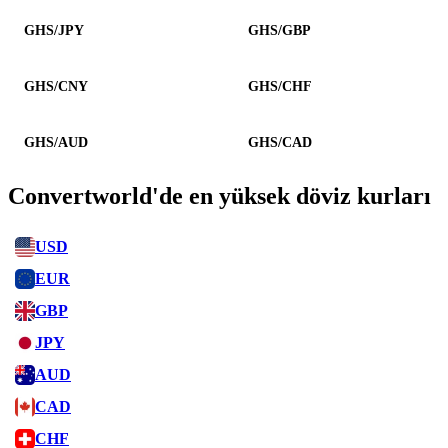
GHS/JPY
GHS/GBP
GHS/CNY
GHS/CHF
GHS/AUD
GHS/CAD
Convertworld'de en yüksek döviz kurları
USD
EUR
GBP
JPY
AUD
CAD
CHF