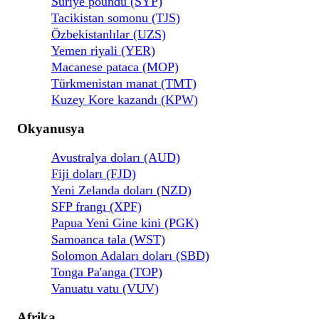
Suriye poundu (SYP)
Tacikistan somonu (TJS)
Özbekistanlılar (UZS)
Yemen riyali (YER)
Macanese pataca (MOP)
Türkmenistan manat (TMT)
Kuzey Kore kazandı (KPW)
Okyanusya
Avustralya doları (AUD)
Fiji doları (FJD)
Yeni Zelanda doları (NZD)
SFP frangı (XPF)
Papua Yeni Gine kini (PGK)
Samoanca tala (WST)
Solomon Adaları doları (SBD)
Tonga Pa'anga (TOP)
Vanuatu vatu (VUV)
Afrika