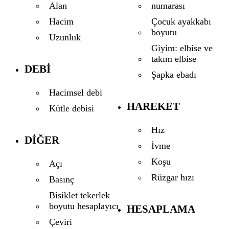
numarası
Alan
Çocuk ayakkabı
Hacim
boyutu
Uzunluk
Giyim: elbise ve
takım elbise
DEBI
Şapka ebadı
Hacimsel debi
HAREKET
Kütle debisi
Hız
DIĞER
İvme
Koşu
Açı
Rüzgar hızı
Basınç
Bisiklet tekerlek
boyutu hesaplayıcı
HESAPLAMA
Çeviri