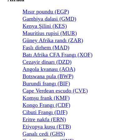
Mısır poundu (EGP)
Gambiya dalasi (GMD)
Kenya Şilini (KES)
Mauritius rupisi (MUR)
Güney Afrika randı (ZAR)
Faslı dirhem (MAD)
Batı Afrika CFA Frangı (XOF)
Cezayir dinarı (DZD)
Angola kvanası (AOA)
Botswana pula (BWP)
Burundi frangı (BIF)
Cape Verdean escudo (CVE)
Komşu frank (KMF)
Kongo Frangı (CDF)
Cibuti Frangı (DJF)
Eritre nakfa (ERN)
Etiyopya kuşu (ETB)
Ganalı cedi (GHS)