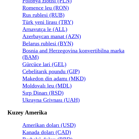
Polonya zlotisi (PLN)
Romence leu (RON)
Rus rublesi (RUB)
Türk yeni lirası (TRY)
Arnavutça le (ALL)
Azerbaycan manat (AZN)
Belarus rublesi (BYN)
Bosnia and Herzegovina konvertibilna marka
(BAM)
Gürcüce lari (GEL)
Cebelitarık poundu (GIP)
Makedon din adamı (MKD)
Moldovalı leu (MDL)
Sırp Dinarı (RSD)
Ukrayna Grivnası (UAH)
Kuzey Amerika
Amerikan doları (USD)
Kanada doları (CAD)