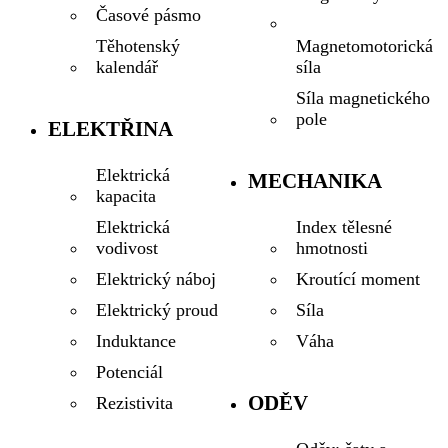
Časové pásmo
Magnetomotorická
Těhotenský
síla
kalendář
Síla magnetického
pole
ELEKTŘINA
Elektrická
MECHANIKA
kapacita
Index tělesné
Elektrická
hmotnosti
vodivost
Kroutící moment
Elektrický náboj
Síla
Elektrický proud
Váha
Induktance
Potenciál
ODĚV
Rezistivita