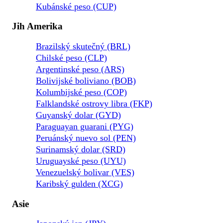
Kubánské peso (CUP)
Jih Amerika
Brazilský skutečný (BRL)
Chilské peso (CLP)
Argentinské peso (ARS)
Bolivijské boliviano (BOB)
Kolumbijské peso (COP)
Falklandské ostrovy libra (FKP)
Guyanský dolar (GYD)
Paraguayan guarani (PYG)
Peruánský nuevo sol (PEN)
Surinamský dolar (SRD)
Uruguayské peso (UYU)
Venezuelský bolivar (VES)
Karibský gulden (XCG)
Asie