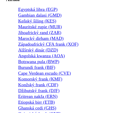
Egyptská libra (EGP)
Gambian dalasi (GMD)
Keňský šiling (KES)
Mauritské rupie (MUR)
Jihoafrický rand (ZAR)
Marocký dirham (MAD)
Západoafrický CFA frank (XOF)
Alžírský dinár (DZD)
Angolská kwanza (AOA)
Botswana pula (BWP)
Burundi frank (BIF)
Cape Verdean escudo (CVE)
Komorský frank (KMF)
Konžský frank (CDF)
Džibutský frank (DJF)
Eritrean nakfa (ERN)
Etiopská birr (ETB)
Ghanská cedi (GHS)