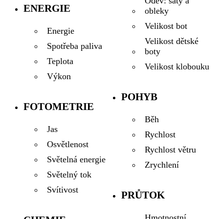
Oděv: šaty a
ENERGIE
obleky
Velikost bot
Energie
Velikost dětské
Spotřeba paliva
boty
Teplota
Velikost klobouku
Výkon
POHYB
FOTOMETRIE
Běh
Jas
Rychlost
Osvětlenost
Rychlost větru
Světelná energie
Zrychlení
Světelný tok
Svítivost
PRŮTOK
Hmotnostní