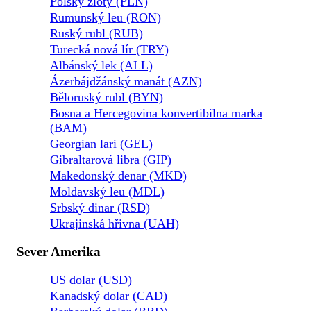
Polský zlotý (PLN)
Rumunský leu (RON)
Ruský rubl (RUB)
Turecká nová lír (TRY)
Albánský lek (ALL)
Ázerbájdžánský manát (AZN)
Běloruský rubl (BYN)
Bosna a Hercegovina konvertibilna marka
(BAM)
Georgian lari (GEL)
Gibraltarová libra (GIP)
Makedonský denar (MKD)
Moldavský leu (MDL)
Srbský dinar (RSD)
Ukrajinská hřivna (UAH)
Sever Amerika
US dolar (USD)
Kanadský dolar (CAD)