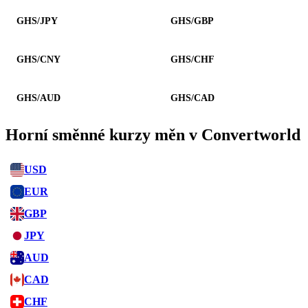
GHS/JPY
GHS/GBP
GHS/CNY
GHS/CHF
GHS/AUD
GHS/CAD
Horní směnné kurzy měn v Convertworld
USD
EUR
GBP
JPY
AUD
CAD
CHF