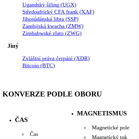
Ugandský šiling (UGX)
Středoafrický CFA frank (XAF)
Jihosúdánská libra (SSP)
Zambijská kwacha (ZMW)
Zimbabwské zlato (ZWG)
Jiný
Zvláštní práva čerpání (XDR)
Bitcoin (BTC)
KONVERZE PODLE OBORU
MAGNETISMUS
ČAS
Magnetické pole
Čas
Magnetický tok