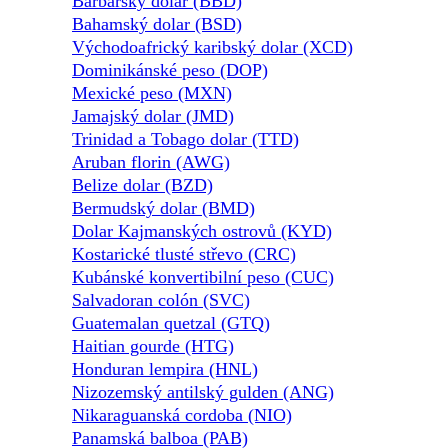
Barbarský dolar (BBD)
Bahamský dolar (BSD)
Východoafrický karibský dolar (XCD)
Dominikánské peso (DOP)
Mexické peso (MXN)
Jamajský dolar (JMD)
Trinidad a Tobago dolar (TTD)
Aruban florin (AWG)
Belize dolar (BZD)
Bermudský dolar (BMD)
Dolar Kajmanských ostrovů (KYD)
Kostarické tlusté střevo (CRC)
Kubánské konvertibilní peso (CUC)
Salvadoran colón (SVC)
Guatemalan quetzal (GTQ)
Haitian gourde (HTG)
Honduran lempira (HNL)
Nizozemský antilský gulden (ANG)
Nikaraguanská cordoba (NIO)
Panamská balboa (PAB)