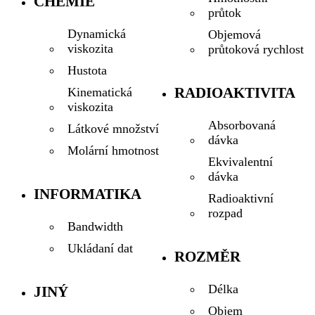
CHEMIE
průtok
Dynamická
Objemová
viskozita
průtoková rychlost
Hustota
RADIOAKTIVITA
Kinematická
viskozita
Absorbovaná
Látkové množství
dávka
Molární hmotnost
Ekvivalentní
dávka
INFORMATIKA
Radioaktivní
rozpad
Bandwidth
Ukládaní dat
ROZMĚR
Délka
JINÝ
Objem