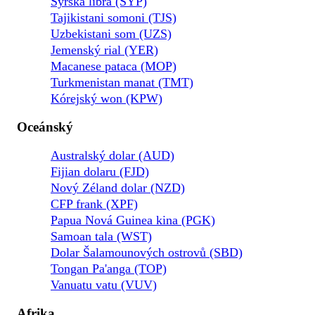
Syrská libra (SYP)
Tajikistani somoni (TJS)
Uzbekistani som (UZS)
Jemenský rial (YER)
Macanese pataca (MOP)
Turkmenistan manat (TMT)
Kórejský won (KPW)
Oceánský
Australský dolar (AUD)
Fijian dolaru (FJD)
Nový Zéland dolar (NZD)
CFP frank (XPF)
Papua Nová Guinea kina (PGK)
Samoan tala (WST)
Dolar Šalamounových ostrovů (SBD)
Tongan Pa'anga (TOP)
Vanuatu vatu (VUV)
Afrika