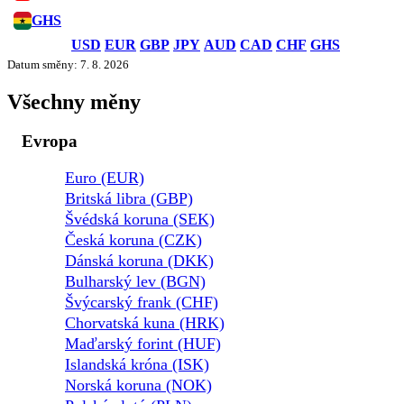
GHS
USD
EUR
GBP
JPY
AUD
CAD
CHF
GHS
Datum směny: 7. 8. 2026
Všechny měny
Evropa
Euro (EUR)
Britská libra (GBP)
Švédská koruna (SEK)
Česká koruna (CZK)
Dánská koruna (DKK)
Bulharský lev (BGN)
Švýcarský frank (CHF)
Chorvatská kuna (HRK)
Maďarský forint (HUF)
Islandská króna (ISK)
Norská koruna (NOK)