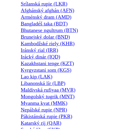
Srílanská rupie (LKR)
Afghánský afghán (AFN)
Arménský dram (AMD)
Bangladéš taka (BDT)
Bhutanese ngultrum (BTN)
Brunejský dolar (BND)
Kambodžské riely (KHR)
Iránský rial (IRR)
Irácký dinár (IQD)
Kazakhstani tenge (KZT)
Kyrgyzstani som (KGS)
Lao kip (LAK)
Libanonská lír (LBP)
Maldivská rufiyaa (MVR)
Mongolský tugrik (MNT)
Myanma kyat (MMK)
Nepálské rupie (NPR)
Pákistánská rupie (PKR)
Katarský rij (QAR)