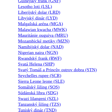
Guinejský frank (GNF)
Lesotho loti (LSL)
Liberijský dolar (LRD)
Libyjský dinár (LYD)
Malgašská aréna (MGA)
Malawian kwacha (MWK)
Mauritánie ouguiya (MRU)
Mozambické metiky (MZN)
Namibijský dolar (NAD)
Nigerian naira (NGN)
Rwandský frank (RWF)
Svatá Helena (SHP)
Svatý Tomáš a Princův ostrov dobra (STN)
Seychelles rupee (SCR)
Sierra Leone leone (SLE)
Somálský šiling (SOS)
Súdánská libra (SDG)
Swazi lilangeni (SZL)
Tanzanský šiling (TZS)
Tuniský dinár (TND)