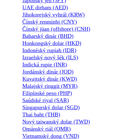
Japonský jen (JPY)
UAE dirham (AED)
Jihokorejský vyhrál (KRW)
Čínský renminbi (CNY)
Čínský jüan (offshore) (CNH)
Baharský dinár (BHD)
Honkongský dolar (HKD)
Indonéský rupiah (IDR)
Izraelský nový šék (ILS)
Indická rupie (INR)
Jordánský dinár (JOD)
Kuvajtský dinár (KWD)
Malajský ringgit (MYR)
Filipínské peso (PHP)
Saúdské riyal (SAR)
Singapurský dolar (SGD)
Thai baht (THB)
Nový taiwanský dolar (TWD)
Ománský riál (OMR)
Vietnamský dong (VND)