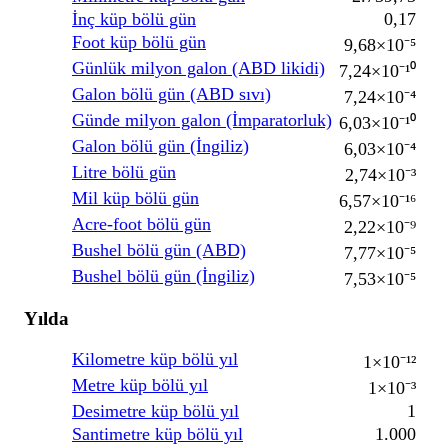
İnç küp bölü gün
0,17
Foot küp bölü gün
9,68×10⁻⁵
Günlük milyon galon (ABD likidi)
7,24×10⁻¹⁰
Galon bölü gün (ABD sıvı)
7,24×10⁻⁴
Günde milyon galon (İmparatorluk)
6,03×10⁻¹⁰
Galon bölü gün (İngiliz)
6,03×10⁻⁴
Litre bölü gün
2,74×10⁻³
Mil küp bölü gün
6,57×10⁻¹⁶
Acre-foot bölü gün
2,22×10⁻⁹
Bushel bölü gün (ABD)
7,77×10⁻⁵
Bushel bölü gün (İngiliz)
7,53×10⁻⁵
Yılda
Kilometre küp bölü yıl
1×10⁻¹²
Metre küp bölü yıl
1×10⁻³
Desimetre küp bölü yıl
1
Santimetre küp bölü yıl
1.000