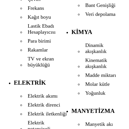
Bant Genişliği
Frekans
Veri depolama
Kağıt boyu
Lastik Ebadı
KIMYA
Hesaplayıcısı
Para birimi
Dinamik
Rakamlar
akışkanlık
TV ve ekran
Kinematik
büyüklüğü
akışkanlık
Madde miktarı
ELEKTRIK
Molar kütle
Yoğunluk
Elektrik akımı
Elektrik direnci
MANYETIZMA
Elektrik iletkenliği
Elektrik
Manyetik akı
potansiyeli