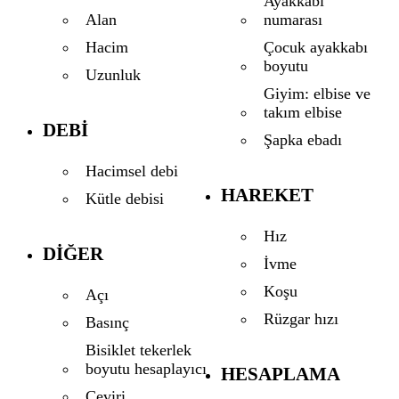
Ayakkabı
numarası
Alan
Çocuk ayakkabı
Hacim
boyutu
Uzunluk
Giyim: elbise ve
takım elbise
DEBI
Şapka ebadı
Hacimsel debi
HAREKET
Kütle debisi
Hız
DIĞER
İvme
Koşu
Açı
Rüzgar hızı
Basınç
Bisiklet tekerlek
boyutu hesaplayıcı
HESAPLAMA
Çeviri