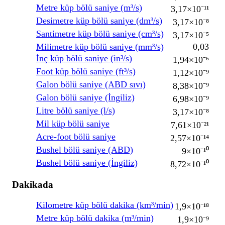
Metre küp bölü saniye (m³/s)
3,17×10⁻¹¹
Desimetre küp bölü saniye (dm³/s)
3,17×10⁻⁸
Santimetre küp bölü saniye (cm³/s)
3,17×10⁻⁵
Milimetre küp bölü saniye (mm³/s)
0,03
İnç küp bölü saniye (in³/s)
1,94×10⁻⁶
Foot küp bölü saniye (ft³/s)
1,12×10⁻⁹
Galon bölü saniye (ABD sıvı)
8,38×10⁻⁹
Galon bölü saniye (İngiliz)
6,98×10⁻⁹
Litre bölü saniye (l/s)
3,17×10⁻⁸
Mil küp bölü saniye
7,61×10⁻²¹
Acre-foot bölü saniye
2,57×10⁻¹⁴
Bushel bölü saniye (ABD)
9×10⁻¹⁰
Bushel bölü saniye (İngiliz)
8,72×10⁻¹⁰
Dakikada
Kilometre küp bölü dakika (km³/min)
1,9×10⁻¹⁸
Metre küp bölü dakika (m³/min)
1,9×10⁻⁹