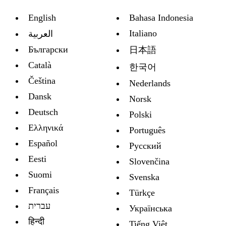
English
Bahasa Indonesia
Italiano
العربية
Български
日本語
Català
한국어
Čeština
Nederlands
Dansk
Norsk
Deutsch
Polski
Ελληνικά
Português
Español
Русский
Eesti
Slovenčina
Suomi
Svenska
Français
Türkçe
עברית
Украïнська
हिन्दी
Tiếng Việt