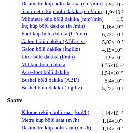
Desimetre küp bölü dakika (dm³/min)
1,9×10⁻⁶
Santimetre küp bölü dakika (cm³/min)
1,9×10⁻³
Milimetre küp bölü dakika (mm³/min)
1,9
İnç küp bölü dakika (in³/min)
1,16×10⁻⁴
Foot küp bölü dakika (ft³/min)
6,72×10⁻⁸
Galon bölü dakika (ABD sıvı)
5,03×10⁻⁷
Galon bölü dakika (İngiliz)
4,19×10⁻⁷
Litre bölü dakika (l/min)
1,9×10⁻⁶
Mil küp bölü dakika
4,56×10⁻¹⁹
Acre-foot bölü dakika
1,54×10⁻¹²
Bushel bölü dakika (ABD)
5,4×10⁻⁸
Bushel bölü dakika (İngiliz)
5,23×10⁻⁸
Saatte
Kilometreküp bölü saat (km³/h)
1,14×10⁻¹⁶
Metre küp bölü saat (m³/h)
1,14×10⁻⁷
Desimetre küp bölü saat (dm³/h)
1,14×10⁻⁴