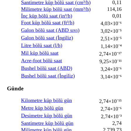
Santimetre küp bölü saat (cm³/h)
0,11
Milimetre küp bölü saat (mm³/h)
114,16
İnç küp bölü saat (in³/h)
0,01
Foot küp bölü saat (ft³/h)
4,03×10⁻⁶
Galon bölü saat (ABD sıvı)
3,02×10⁻⁵
Galon bölü saat (İngiliz)
2,51×10⁻⁵
Litre bölü saat (l/h)
1,14×10⁻⁴
Mil küp bölü saat
2,74×10⁻¹⁷
Acre-foot bölü saat
9,25×10⁻¹¹
Bushel bölü saat (ABD)
3,24×10⁻⁶
Bushel bölü saat (İngiliz)
3,14×10⁻⁶
Günde
Kilometre küp bölü gün
2,74×10⁻¹⁵
Metre küp bölü gün
2,74×10⁻⁶
Desimetre küp bölü gün
2,74×10⁻³
Santimetre küp bölü gün
2,74
Milimetre küp bölü gün
2.739,73