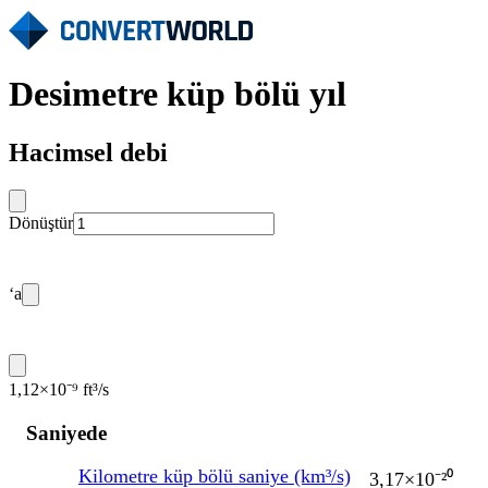
Desimetre küp bölü yıl
Hacimsel debi
Dönüştür
‘a
1,12×10⁻⁹ ft³/s
Saniyede
Kilometre küp bölü saniye (km³/s)
3,17×10⁻²⁰