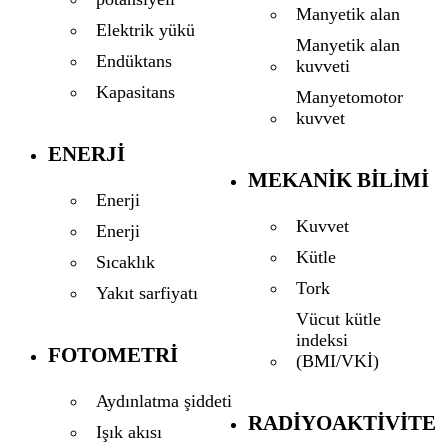
Manyetik alan
Elektrik yükü
Manyetik alan
Endüktans
kuvveti
Kapasitans
Manyetomotor
kuvvet
ENERJI
MEKANIK BILIMI
Enerji
Kuvvet
Enerji
Kütle
Sıcaklık
Tork
Yakıt sarfiyatı
Vücut kütle
indeksi
FOTOMETRI
(BMI/VKİ)
Aydınlatma şiddeti
RADIYOAKTIVITE
Işık akısı