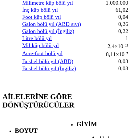
Milimetre küp bölü yıl
1.000.000
İnç küp bölü yıl
61,02
Foot küp bölü yıl
0,04
Galon bölü yıl (ABD sıvı)
0,26
Galon bölü yıl (İngiliz)
0,22
Litre bölü yıl
1
Mil küp bölü yıl
2,4×10⁻¹³
Acre-foot bölü yıl
8,11×10⁻⁷
Bushel bölü yıl (ABD)
0,03
Bushel bölü yıl (İngiliz)
0,03
AILELERINE GÖRE
DÖNÜŞTÜRÜCÜLER
GIYIM
BOYUT