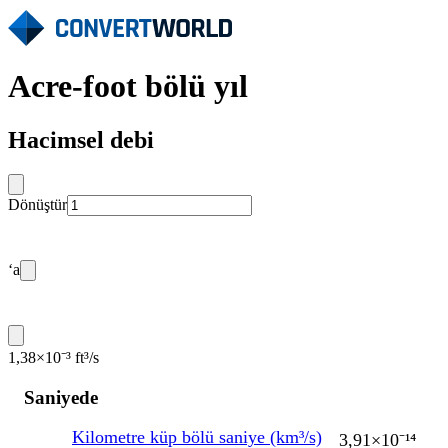
Acre-foot bölü yıl
Hacimsel debi
Dönüştür
‘a
1,38×10⁻³ ft³/s
Saniyede
Kilometre küp bölü saniye (km³/s)
3,91×10⁻¹⁴