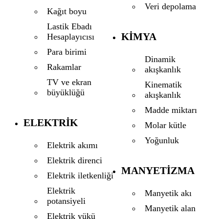
Veri depolama
Kağıt boyu
Lastik Ebadı
KIMYA
Hesaplayıcısı
Para birimi
Dinamik
Rakamlar
akışkanlık
TV ve ekran
Kinematik
büyüklüğü
akışkanlık
Madde miktarı
ELEKTRIK
Molar kütle
Yoğunluk
Elektrik akımı
Elektrik direnci
MANYETIZMA
Elektrik iletkenliği
Elektrik
Manyetik akı
potansiyeli
Manyetik alan
Elektrik yükü