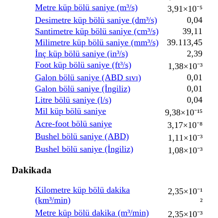
Metre küp bölü saniye (m³/s)
3,91×10⁻⁵
Desimetre küp bölü saniye (dm³/s)
0,04
Santimetre küp bölü saniye (cm³/s)
39,11
Milimetre küp bölü saniye (mm³/s)
39.113,45
İnç küp bölü saniye (in³/s)
2,39
Foot küp bölü saniye (ft³/s)
1,38×10⁻³
Galon bölü saniye (ABD sıvı)
0,01
Galon bölü saniye (İngiliz)
0,01
Litre bölü saniye (l/s)
0,04
Mil küp bölü saniye
9,38×10⁻¹⁵
Acre-foot bölü saniye
3,17×10⁻⁸
Bushel bölü saniye (ABD)
1,11×10⁻³
Bushel bölü saniye (İngiliz)
1,08×10⁻³
Dakikada
Kilometre küp bölü dakika
2,35×10⁻¹
(km³/min)
²
Metre küp bölü dakika (m³/min)
2,35×10⁻³