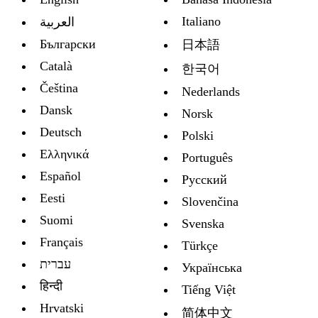
Italiano
العربية
Български
日本語
Català
한국어
Čeština
Nederlands
Dansk
Norsk
Deutsch
Polski
Ελληνικά
Português
Español
Русский
Eesti
Slovenčina
Suomi
Svenska
Français
Türkçe
עברית
Украïнська
हिन्दी
Tiếng Việt
Hrvatski
简体中文