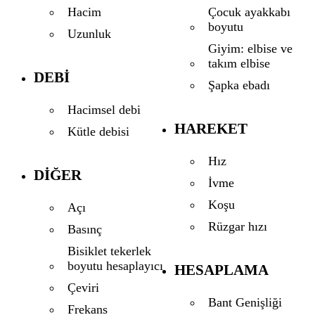
Çocuk ayakkabı
Hacim
boyutu
Uzunluk
Giyim: elbise ve
takım elbise
DEBI
Şapka ebadı
Hacimsel debi
HAREKET
Kütle debisi
Hız
DIĞER
İvme
Koşu
Açı
Rüzgar hızı
Basınç
Bisiklet tekerlek
boyutu hesaplayıcı
HESAPLAMA
Çeviri
Bant Genişliği
Frekans