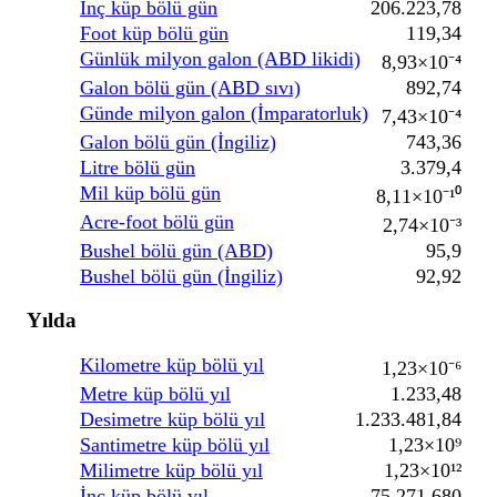
İnç küp bölü gün
206.223,78
Foot küp bölü gün
119,34
Günlük milyon galon (ABD likidi)
8,93×10⁻⁴
Galon bölü gün (ABD sıvı)
892,74
Günde milyon galon (İmparatorluk)
7,43×10⁻⁴
Galon bölü gün (İngiliz)
743,36
Litre bölü gün
3.379,4
Mil küp bölü gün
8,11×10⁻¹⁰
Acre-foot bölü gün
2,74×10⁻³
Bushel bölü gün (ABD)
95,9
Bushel bölü gün (İngiliz)
92,92
Yılda
Kilometre küp bölü yıl
1,23×10⁻⁶
Metre küp bölü yıl
1.233,48
Desimetre küp bölü yıl
1.233.481,84
Santimetre küp bölü yıl
1,23×10⁹
Milimetre küp bölü yıl
1,23×10¹²
İnç küp bölü yıl
75.271.680