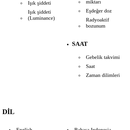
miktarı
Işık şiddeti
Eşdeğer doz
Işık şiddeti
(Luminance)
Radyoaktif
bozunum
SAAT
Gebelik takvimi
Saat
Zaman dilimleri
DIL
English
Bahasa Indonesia