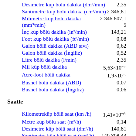
Desimetre küp bölü dakika (dm³/min)
2,35
Santimetre küp bölü dakika (cm³/min)
2.346,81
Milimetre küp bölü dakika
2.346.807,1
(mm³/min)
5
İnç küp bölü dakika (in³/min)
143,21
Foot küp bölü dakika (ft³/min)
0,08
Galon bölü dakika (ABD sıvı)
0,62
Galon bölü dakika (İngiliz)
0,52
Litre bölü dakika (l/min)
2,35
Mil küp bölü dakika
5,63×10⁻¹³
Acre-foot bölü dakika
1,9×10⁻⁶
Bushel bölü dakika (ABD)
0,07
Bushel bölü dakika (İngiliz)
0,06
Saatte
Kilometreküp bölü saat (km³/h)
1,41×10⁻¹⁰
Metre küp bölü saat (m³/h)
0,14
Desimetre küp bölü saat (dm³/h)
140,81
Santimetre küp bölü saat (cm³/h)
140.808,43