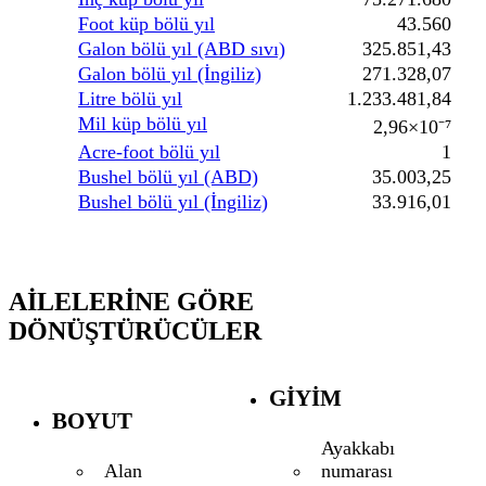
Foot küp bölü yıl
43.560
Galon bölü yıl (ABD sıvı)
325.851,43
Galon bölü yıl (İngiliz)
271.328,07
Litre bölü yıl
1.233.481,84
Mil küp bölü yıl
2,96×10⁻⁷
Acre-foot bölü yıl
1
Bushel bölü yıl (ABD)
35.003,25
Bushel bölü yıl (İngiliz)
33.916,01
AILELERINE GÖRE
DÖNÜŞTÜRÜCÜLER
GIYIM
BOYUT
Ayakkabı
numarası
Alan