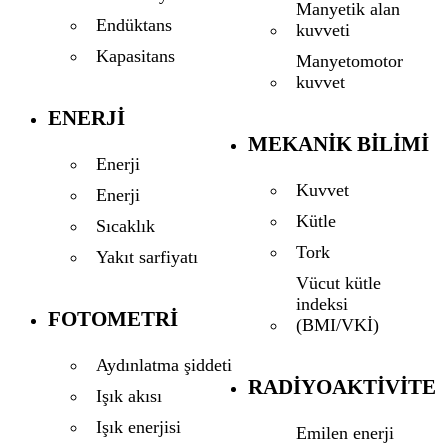
Manyetik alan
Endüktans
kuvveti
Kapasitans
Manyetomotor
kuvvet
ENERJI
MEKANIK BILIMI
Enerji
Kuvvet
Enerji
Kütle
Sıcaklık
Tork
Yakıt sarfiyatı
Vücut kütle
indeksi
FOTOMETRI
(BMI/VKİ)
Aydınlatma şiddeti
RADIYOAKTIVITE
Işık akısı
Işık enerjisi
Emilen enerji