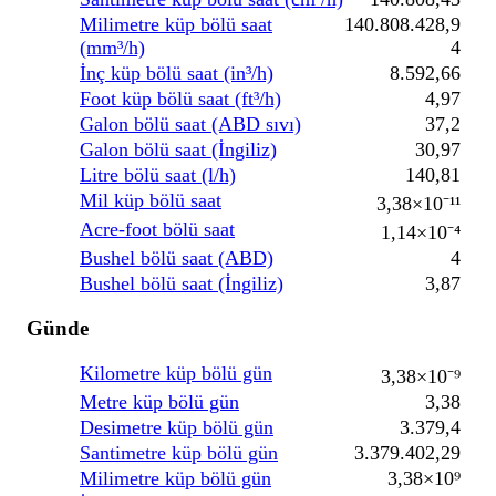
Milimetre küp bölü saat
140.808.428,9
(mm³/h)
4
İnç küp bölü saat (in³/h)
8.592,66
Foot küp bölü saat (ft³/h)
4,97
Galon bölü saat (ABD sıvı)
37,2
Galon bölü saat (İngiliz)
30,97
Litre bölü saat (l/h)
140,81
Mil küp bölü saat
3,38×10⁻¹¹
Acre-foot bölü saat
1,14×10⁻⁴
Bushel bölü saat (ABD)
4
Bushel bölü saat (İngiliz)
3,87
Günde
Kilometre küp bölü gün
3,38×10⁻⁹
Metre küp bölü gün
3,38
Desimetre küp bölü gün
3.379,4
Santimetre küp bölü gün
3.379.402,29
Milimetre küp bölü gün
3,38×10⁹