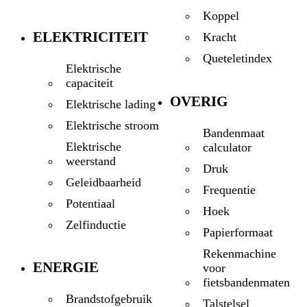
Koppel
ELEKTRICITEIT
Kracht
Queteletindex
Elektrische
capaciteit
OVERIG
Elektrische lading
Elektrische stroom
Bandenmaat
Elektrische
calculator
weerstand
Druk
Geleidbaarheid
Frequentie
Potentiaal
Hoek
Zelfinductie
Papierformaat
Rekenmachine
ENERGIE
voor
fietsbandenmaten
Brandstofgebruik
Talstelsel