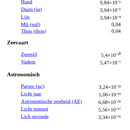
Hand
9,84×10⁻⁶
Duim (in)
3,94×10⁻⁵
Lijn
3,94×10⁻⁴
Mil (mil)
0,04
Thou (thou)
0,04
Zeevaart
Zeemijl
5,4×10⁻¹⁰
Vadem
5,47×10⁻⁷
Astronomisch
Parsec (pc)
3,24×10⁻²³
Licht jaar
1,06×10⁻²²
Astronomische eenheid (AE)
6,68×10⁻¹⁸
Licht minuut
5,56×10⁻¹⁷
Lich seconde
3,34×10⁻¹⁵