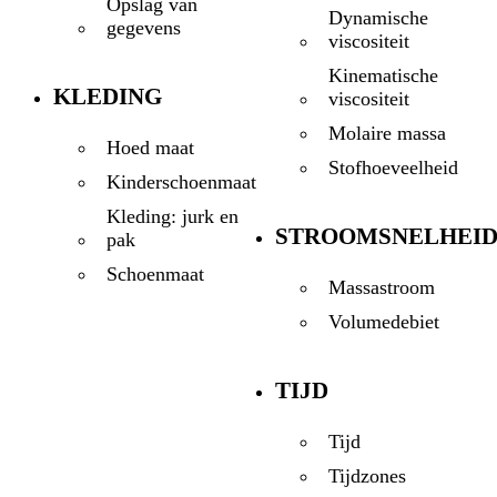
Opslag van
Dynamische
gegevens
viscositeit
Kinematische
KLEDING
viscositeit
Molaire massa
Hoed maat
Stofhoeveelheid
Kinderschoenmaat
Kleding: jurk en
STROOMSNELHEI
pak
Schoenmaat
Massastroom
Volumedebiet
TIJD
Tijd
Tijdzones