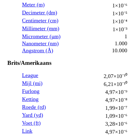
Meter (m)
1×10⁻⁶
Decimeter (dm)
1×10⁻⁵
Centimeter (cm)
1×10⁻⁴
Millimeter (mm)
1×10⁻³
Micrometer (µm)
1
Nanometer (nm)
1.000
Angstrom (Å)
10.000
Brits/Amerikaans
League
2,07×10⁻¹⁰
Mijl (mi)
6,21×10⁻¹⁰
Furlong
4,97×10⁻⁹
Ketting
4,97×10⁻⁸
Roede (rd)
1,99×10⁻⁷
Yard (yd)
1,09×10⁻⁶
Voet (ft)
3,28×10⁻⁶
Link
4,97×10⁻⁶