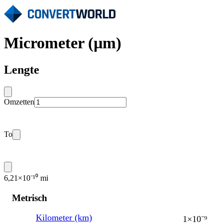
Micrometer (µm)
Lengte
Omzetten
To
6,21×10⁻¹⁰ mi
Metrisch
Kilometer (km)
1×10⁻⁹