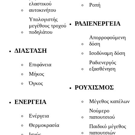
ελαστικού
Ροπή
αυτοκινήτου
Υπολογιστής
ΡΑΔΙΕΝΈΡΓΕΙΑ
μεγέθους τροχού
ποδηλάτου
Απορροφούμενη
δόση
ΔΙΆΣΤΑΣΗ
Ισοδύναμη δόση
Ραδιενεργός
Επιφάνεια
εξασθένηση
Μήκος
Όγκος
ΡΟΥΧΙΣΜΌΣ
ΕΝΈΡΓΕΙΑ
Μέγεθος καπέλων
Νούμερο
Ενέργεια
παπουτσιού
Θερμοκρασία
Παιδικό μέγεθος
παπουτσιών
Ισχύς