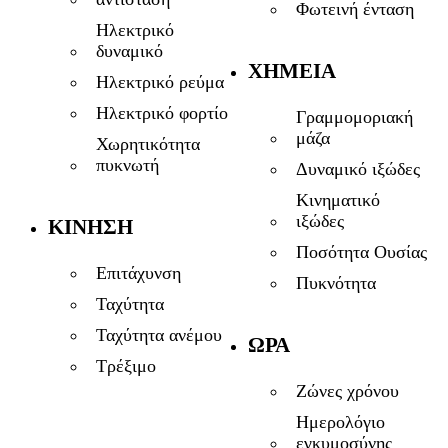
Φωτεινή ένταση
Ηλεκτρικό
δυναμικό
ΧΗΜΕΊΑ
Ηλεκτρικό ρεύμα
Ηλεκτρικό φορτίο
Γραμμομοριακή
μάζα
Χωρητικότητα
πυκνωτή
Δυναμικό ιξώδες
Κινηματικό
ιξώδες
ΚΊΝΗΣΗ
Ποσότητα Ουσίας
Επιτάχυνση
Πυκνότητα
Ταχύτητα
Ταχύτητα ανέμου
ΏΡΑ
Τρέξιμο
Ζώνες χρόνου
Ημερολόγιο
εγκυμοσύνης