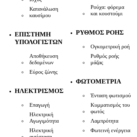
Ρούχα: φόρεμα
Κατανάλωση
και κουστούμι
καυσίμου
ΡΥΘΜΌΣ ΡΟΉΣ
ΕΠΙΣΤΉΜΗ
ΥΠΟΛΟΓΙΣΤΏΝ
Ογκομετρική ροή
Αποθήκευση
Ρυθμός ροής
δεδομένων
μάζας
Εύρος ζώνης
ΦΩΤΟΜΕΤΡΊΑ
ΗΛΕΚΤΡΙΣΜΌΣ
Ένταση φωτισμού
Επαγωγή
Κυμματισμός του
φωτός
Ηλεκτρική
Αγωγιμότητα
Λαμπρότητα
Ηλεκτρική
Φωτεινή ενέργεια
αντίσταση