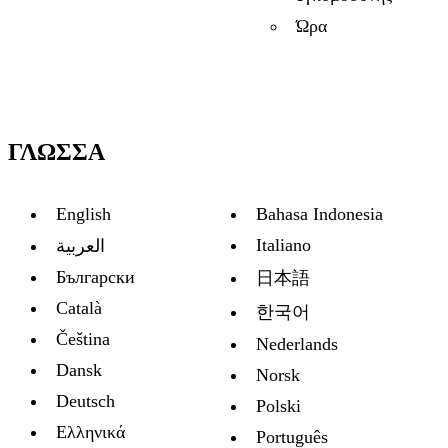
Ώρα
ΓΛΏΣΣΑ
English
Bahasa Indonesia
Italiano
العربية
Български
日本語
Català
한국어
Čeština
Nederlands
Dansk
Norsk
Deutsch
Polski
Ελληνικά
Português