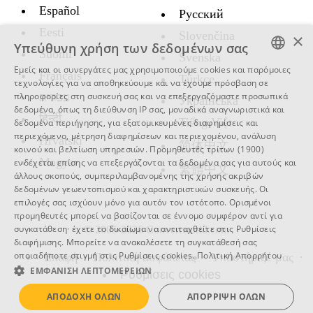
Español
Русский
Eesti
Slovenčina
×
Υπεύθυνη χρήση των δεδομένων σας
Suomi
Svenska
Εμείς και οι συνεργάτες μας χρησιμοποιούμε cookies και παρόμοιες
Français
Türkçe
ENGLISH
τεχνολογίες για να αποθηκεύουμε και να έχουμε πρόσβαση σε
עברית
πληροφορίες στη συσκευή σας και να επεξεργαζόμαστε προσωπικά
Украïнська
SWEDISH
δεδομένα, όπως τη διεύθυνση IP σας, μοναδικά αναγνωριστικά και
हिन्दी
Tiếng Việt
δεδομένα περιήγησης, για εξατομικευμένες διαφημίσεις και
SPANISH
περιεχόμενο, μέτρηση διαφημίσεων και περιεχομένου, ανάλυση
Hrvatski
简体中文
κοινού και βελτίωση υπηρεσιών.
Προμηθευτές τρίτων (1900)
CATALAN
Magyar
ενδέχεται επίσης να επεξεργάζονται τα δεδομένα σας για αυτούς και
繁體中文
ARABIC
άλλους σκοπούς, συμπεριλαμβανομένης της χρήσης ακριβών
δεδομένων γεωεντοπισμού και χαρακτηριστικών συσκευής. Οι
BULGARIAN
επιλογές σας ισχύουν μόνο για αυτόν τον ιστότοπο. Ορισμένοι
προμηθευτές μπορεί να βασίζονται σε έννομο συμφέρον αντί για
CZECH
συγκατάθεση· έχετε το δικαίωμα να αντιταχθείτε στις
Ρυθμίσεις
© 2005-2026 Convertworld.com
διαφήμισης
. Μπορείτε να ανακαλέσετε τη συγκατάθεσή σας
DANISH
οποιαδήποτε στιγμή στις
Ρυθμίσεις cookies
.
Πολιτική Απορρήτου
Επαφή
Πολιτική ασφάλειας
Υποστήριξέ μας
GERMAN
ΕΜΦΆΝΙΣΗ ΛΕΠΤΟΜΕΡΕΙΏΝ
Ρυθμίσεις cookies
FRENCH
ΑΠΟΔΟΧΉ ΌΛΩΝ
ΑΠΌΡΡΙΨΗ ΌΛΩΝ