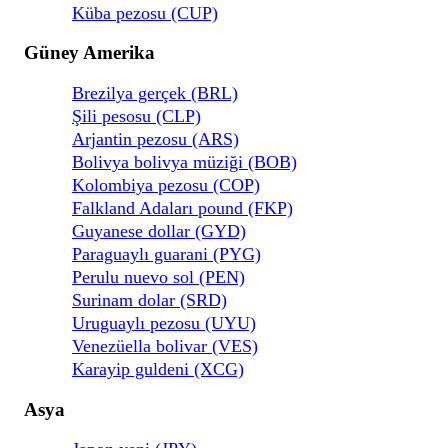
Küba pezosu (CUP)
Güney Amerika
Brezilya gerçek (BRL)
Şili pesosu (CLP)
Arjantin pezosu (ARS)
Bolivya bolivya müziği (BOB)
Kolombiya pezosu (COP)
Falkland Adaları pound (FKP)
Guyanese dollar (GYD)
Paraguaylı guarani (PYG)
Perulu nuevo sol (PEN)
Surinam dolar (SRD)
Uruguaylı pezosu (UYU)
Venezüella bolivar (VES)
Karayip guldeni (XCG)
Asya