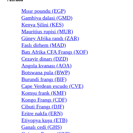
Mısır poundu (EGP)
Gambiya dalasi (GMD)
Kenya Şilini (KES)
Mauritius rupisi (MUR)
Güney Afrika randı (ZAR)
Faslı dirhem (MAD)
Batı Afrika CFA Frangı (XOF)
Cezayir dinarı (DZD)
Angola kvanası (AOA)
Botswana pula (BWP)
Burundi frangı (BIF)
Cape Verdean escudo (CVE)
Komşu frank (KMF)
Kongo Frangı (CDF)
Cibuti Frangı (DJF)
Eritre nakfa (ERN)
Etiyopya kuşu (ETB)
Ganalı cedi (GHS)