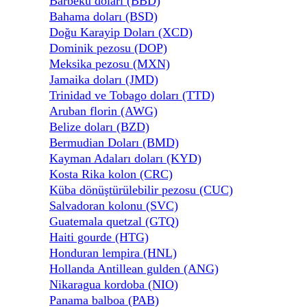
Barbekü doları (BBD)
Bahama doları (BSD)
Doğu Karayip Doları (XCD)
Dominik pezosu (DOP)
Meksika pezosu (MXN)
Jamaika doları (JMD)
Trinidad ve Tobago doları (TTD)
Aruban florin (AWG)
Belize doları (BZD)
Bermudian Doları (BMD)
Kayman Adaları doları (KYD)
Kosta Rika kolon (CRC)
Küba dönüştürülebilir pezosu (CUC)
Salvadoran kolonu (SVC)
Guatemala quetzal (GTQ)
Haiti gourde (HTG)
Honduran lempira (HNL)
Hollanda Antillean gulden (ANG)
Nikaragua kordoba (NIO)
Panama balboa (PAB)