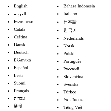
English
Bahasa Indonesia
Italiano
العربية
Български
日本語
Català
한국어
Čeština
Nederlands
Dansk
Norsk
Deutsch
Polski
Ελληνικά
Português
Español
Русский
Eesti
Slovenčina
Suomi
Svenska
Français
Türkçe
עברית
Украïнська
हिन्दी
Tiếng Việt