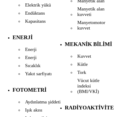
Manyetik alan
Elektrik yükü
Manyetik alan
Endüktans
kuvveti
Kapasitans
Manyetomotor
kuvvet
ENERJI
MEKANIK BILIMI
Enerji
Kuvvet
Enerji
Kütle
Sıcaklık
Tork
Yakıt sarfiyatı
Vücut kütle
indeksi
FOTOMETRI
(BMI/VKİ)
Aydınlatma şiddeti
RADIYOAKTIVITE
Işık akısı