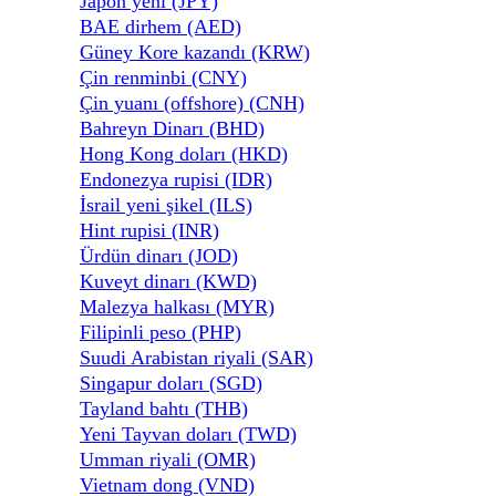
Japon yeni (JPY)
BAE dirhem (AED)
Güney Kore kazandı (KRW)
Çin renminbi (CNY)
Çin yuanı (offshore) (CNH)
Bahreyn Dinarı (BHD)
Hong Kong doları (HKD)
Endonezya rupisi (IDR)
İsrail yeni şikel (ILS)
Hint rupisi (INR)
Ürdün dinarı (JOD)
Kuveyt dinarı (KWD)
Malezya halkası (MYR)
Filipinli peso (PHP)
Suudi Arabistan riyali (SAR)
Singapur doları (SGD)
Tayland bahtı (THB)
Yeni Tayvan doları (TWD)
Umman riyali (OMR)
Vietnam dong (VND)