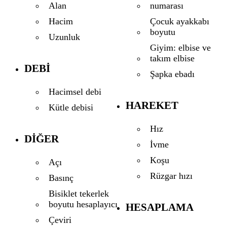
numarası
Alan
Çocuk ayakkabı
Hacim
boyutu
Uzunluk
Giyim: elbise ve
takım elbise
DEBI
Şapka ebadı
Hacimsel debi
HAREKET
Kütle debisi
Hız
DIĞER
İvme
Koşu
Açı
Rüzgar hızı
Basınç
Bisiklet tekerlek
boyutu hesaplayıcı
HESAPLAMA
Çeviri