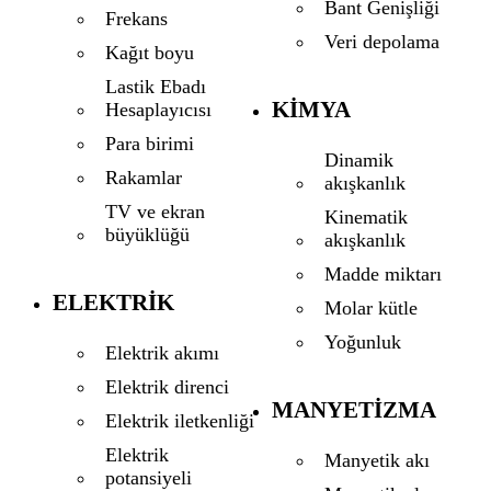
Bant Genişliği
Frekans
Veri depolama
Kağıt boyu
Lastik Ebadı
KIMYA
Hesaplayıcısı
Para birimi
Dinamik
Rakamlar
akışkanlık
TV ve ekran
Kinematik
büyüklüğü
akışkanlık
Madde miktarı
ELEKTRIK
Molar kütle
Yoğunluk
Elektrik akımı
Elektrik direnci
MANYETIZMA
Elektrik iletkenliği
Elektrik
Manyetik akı
potansiyeli