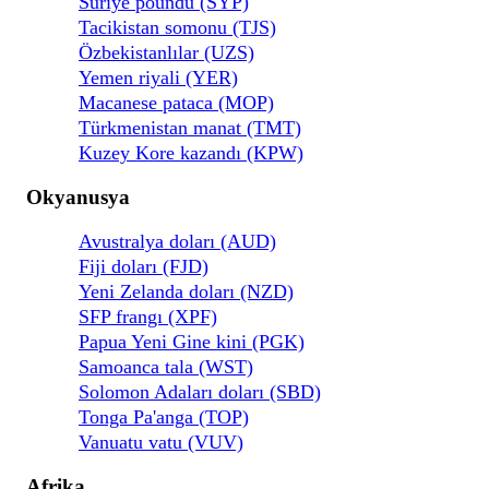
Suriye poundu (SYP)
Tacikistan somonu (TJS)
Özbekistanlılar (UZS)
Yemen riyali (YER)
Macanese pataca (MOP)
Türkmenistan manat (TMT)
Kuzey Kore kazandı (KPW)
Okyanusya
Avustralya doları (AUD)
Fiji doları (FJD)
Yeni Zelanda doları (NZD)
SFP frangı (XPF)
Papua Yeni Gine kini (PGK)
Samoanca tala (WST)
Solomon Adaları doları (SBD)
Tonga Pa'anga (TOP)
Vanuatu vatu (VUV)
Afrika