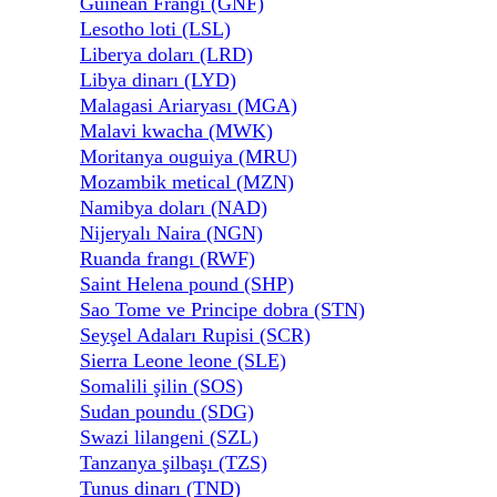
Guinean Frangı (GNF)
Lesotho loti (LSL)
Liberya doları (LRD)
Libya dinarı (LYD)
Malagasi Ariaryası (MGA)
Malavi kwacha (MWK)
Moritanya ouguiya (MRU)
Mozambik metical (MZN)
Namibya doları (NAD)
Nijeryalı Naira (NGN)
Ruanda frangı (RWF)
Saint Helena pound (SHP)
Sao Tome ve Principe dobra (STN)
Seyşel Adaları Rupisi (SCR)
Sierra Leone leone (SLE)
Somalili şilin (SOS)
Sudan poundu (SDG)
Swazi lilangeni (SZL)
Tanzanya şilbaşı (TZS)
Tunus dinarı (TND)