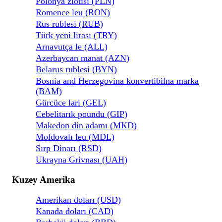
Polonya zlotisi (PLN)
Romence leu (RON)
Rus rublesi (RUB)
Türk yeni lirası (TRY)
Arnavutça le (ALL)
Azerbaycan manat (AZN)
Belarus rublesi (BYN)
Bosnia and Herzegovina konvertibilna marka
(BAM)
Gürcüce lari (GEL)
Cebelitarık poundu (GIP)
Makedon din adamı (MKD)
Moldovalı leu (MDL)
Sırp Dinarı (RSD)
Ukrayna Grivnası (UAH)
Kuzey Amerika
Amerikan doları (USD)
Kanada doları (CAD)