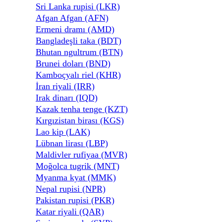
Sri Lanka rupisi (LKR)
Afgan Afgan (AFN)
Ermeni dramı (AMD)
Bangladeşli taka (BDT)
Bhutan ngultrum (BTN)
Brunei doları (BND)
Kamboçyalı riel (KHR)
İran riyali (IRR)
Irak dinarı (IQD)
Kazak tenha tenge (KZT)
Kırgızistan birası (KGS)
Lao kip (LAK)
Lübnan lirası (LBP)
Maldivler rufiyaa (MVR)
Moğolca tugrik (MNT)
Myanma kyat (MMK)
Nepal rupisi (NPR)
Pakistan rupisi (PKR)
Katar riyali (QAR)