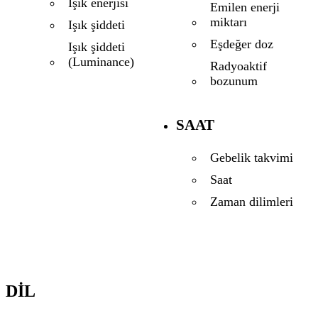
Işık enerjisi
Emilen enerji
miktarı
Işık şiddeti
Eşdeğer doz
Işık şiddeti
(Luminance)
Radyoaktif
bozunum
SAAT
Gebelik takvimi
Saat
Zaman dilimleri
DIL