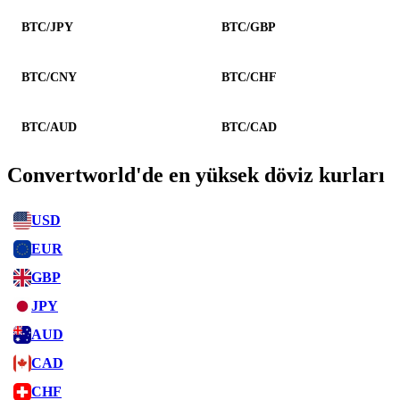
BTC/JPY
BTC/GBP
BTC/CNY
BTC/CHF
BTC/AUD
BTC/CAD
Convertworld'de en yüksek döviz kurları
USD
EUR
GBP
JPY
AUD
CAD
CHF