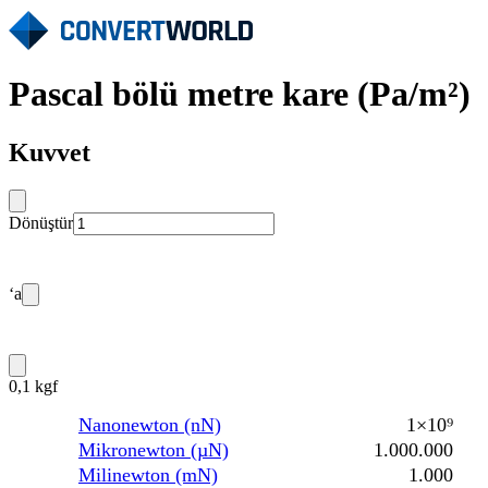
Pascal bölü metre kare (Pa/m²)
Kuvvet
Dönüştür
‘a
0,1 kgf
Nanonewton (nN)
1×10⁹
Mikronewton (µN)
1.000.000
Milinewton (mN)
1.000