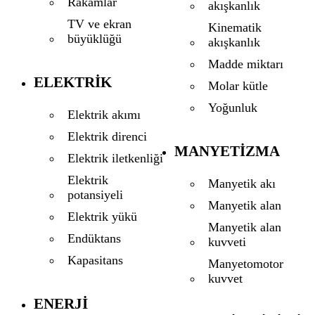
Rakamlar
akışkanlık
TV ve ekran
Kinematik
büyüklüğü
akışkanlık
Madde miktarı
ELEKTRIK
Molar kütle
Yoğunluk
Elektrik akımı
Elektrik direnci
MANYETIZMA
Elektrik iletkenliği
Elektrik
Manyetik akı
potansiyeli
Manyetik alan
Elektrik yükü
Manyetik alan
Endüktans
kuvveti
Kapasitans
Manyetomotor
kuvvet
ENERJI