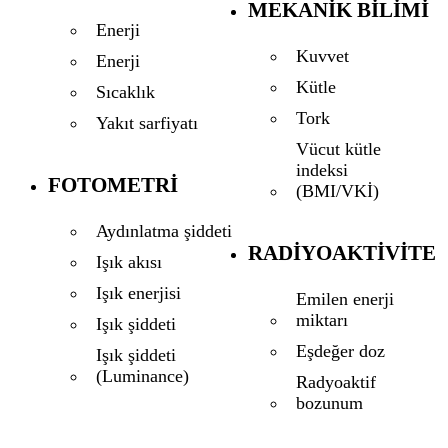
MEKANIK BILIMI
Enerji
Kuvvet
Enerji
Kütle
Sıcaklık
Tork
Yakıt sarfiyatı
Vücut kütle
indeksi
FOTOMETRI
(BMI/VKİ)
Aydınlatma şiddeti
RADIYOAKTIVITE
Işık akısı
Işık enerjisi
Emilen enerji
miktarı
Işık şiddeti
Eşdeğer doz
Işık şiddeti
(Luminance)
Radyoaktif
bozunum