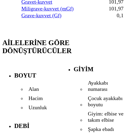
Gravet-kuvvet
101,97
Miligrave-kuvvet (mGf)
101,97
Grave-kuvvet (Gf)
0,1
AILELERINE GÖRE
DÖNÜŞTÜRÜCÜLER
GIYIM
BOYUT
Ayakkabı
numarası
Alan
Çocuk ayakkabı
Hacim
boyutu
Uzunluk
Giyim: elbise ve
takım elbise
DEBI
Şapka ebadı