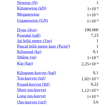
Newton (N)
1
Kilonewton (kN)
1×10⁻³
Meganewton
1×10⁻⁶
Giganewton (GN)
1×10⁻⁹
Dyne (dyn)
100.000
Poundal (pdl)
7,23
Jul bölü metre (J/m)
1
Pascal bölü metre kare (Pa/m²)
1
Kilopond (kp)
0,1
Sthène (sn)
1×10⁻³
Kip (kip)
2,25×10⁻⁴
Kilogram-kuvvet (kgf)
0,1
Ton-kuvvet (tnf)
1,02×10⁻⁴
Pound-kuvvet (lbf)
0,22
Short ton-kuvvet
1,12×10⁻⁴
Long ton-kuvvet
1×10⁻⁴
Ons-kuvvet (ozf)
3,6