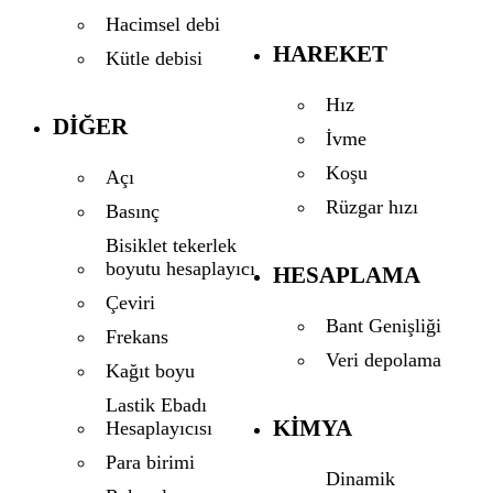
Hacimsel debi
HAREKET
Kütle debisi
Hız
DIĞER
İvme
Koşu
Açı
Rüzgar hızı
Basınç
Bisiklet tekerlek
boyutu hesaplayıcı
HESAPLAMA
Çeviri
Bant Genişliği
Frekans
Veri depolama
Kağıt boyu
Lastik Ebadı
KIMYA
Hesaplayıcısı
Para birimi
Dinamik