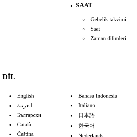
SAAT
Gebelik takvimi
Saat
Zaman dilimleri
DIL
English
Bahasa Indonesia
Italiano
العربية
Български
日本語
Català
한국어
Čeština
Nederlands