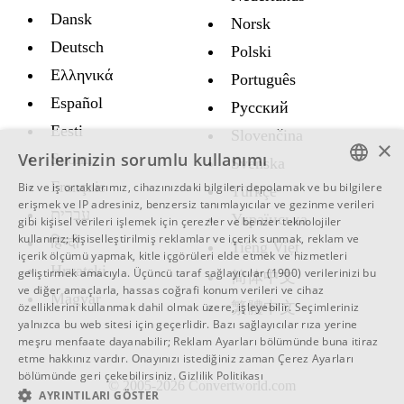
Dansk
Norsk
Deutsch
Polski
Ελληνικά
Português
Español
Русский
Eesti
Slovenčina
×
Verilerinizin sorumlu kullanımı
Suomi
Svenska
Français
Biz ve iş ortaklarımız, cihazınızdaki bilgileri depolamak ve bu bilgilere
Türkçe
ENGLISH
erişmek ve IP adresiniz, benzersiz tanımlayıcılar ve gezinme verileri
עברית
Украïнська
gibi kişisel verileri işlemek için çerezler ve benzer teknolojiler
SWEDISH
kullanırız; kişiselleştirilmiş reklamlar ve içerik sunmak, reklam ve
हिन्दी
Tiếng Việt
içerik ölçümü yapmak, kitle içgörüleri elde etmek ve hizmetleri
SPANISH
Hrvatski
geliştirmek amacıyla.
Üçüncü taraf sağlayıcılar (1900)
verilerinizi bu
简体中文
ve diğer amaçlarla, hassas coğrafi konum verileri ve cihaz
CATALAN
Magyar
繁體中文
özelliklerini kullanmak dahil olmak üzere, işleyebilir. Seçimleriniz
ARABIC
yalnızca bu web sitesi için geçerlidir. Bazı sağlayıcılar rıza yerine
meşru menfaate dayanabilir;
Reklam Ayarları
bölümünde buna itiraz
BULGARIAN
etme hakkınız vardır. Onayınızı istediğiniz zaman
Çerez Ayarları
bölümünde geri çekebilirsiniz.
Gizlilik Politikası
CZECH
© 2005-2026 Convertworld.com
AYRINTILARI GÖSTER