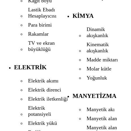
Kağıt boyu
Lastik Ebadı
KIMYA
Hesaplayıcısı
Para birimi
Dinamik
Rakamlar
akışkanlık
TV ve ekran
Kinematik
büyüklüğü
akışkanlık
Madde miktarı
ELEKTRIK
Molar kütle
Yoğunluk
Elektrik akımı
Elektrik direnci
MANYETIZMA
Elektrik iletkenliği
Elektrik
Manyetik akı
potansiyeli
Manyetik alan
Elektrik yükü
Manyetik alan