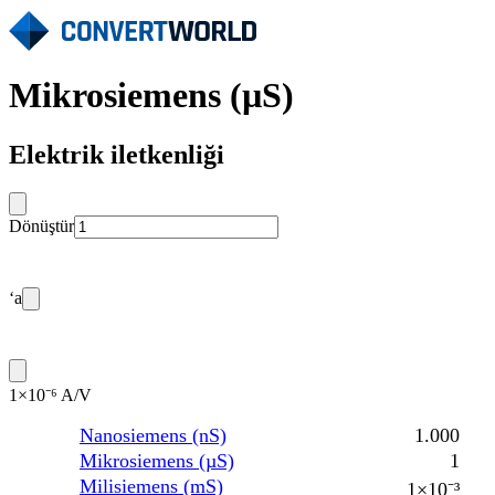
Mikrosiemens (µS)
Elektrik iletkenliği
Dönüştür
‘a
1×10⁻⁶ A/V
Nanosiemens (nS)
1.000
Mikrosiemens (µS)
1
Milisiemens (mS)
1×10⁻³