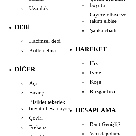
boyutu
Uzunluk
Giyim: elbise ve
takım elbise
DEBI
Şapka ebadı
Hacimsel debi
HAREKET
Kütle debisi
Hız
DIĞER
İvme
Koşu
Açı
Rüzgar hızı
Basınç
Bisiklet tekerlek
boyutu hesaplayıcı
HESAPLAMA
Çeviri
Bant Genişliği
Frekans
Veri depolama