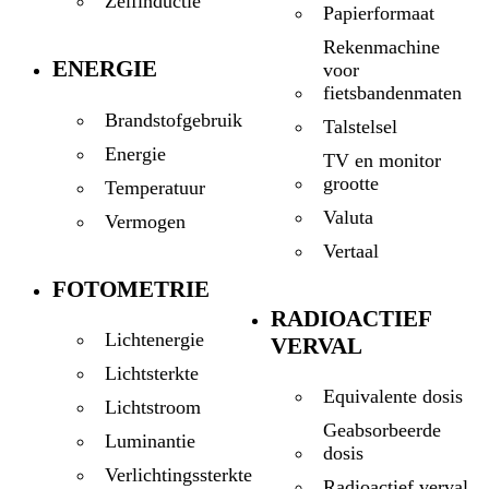
Zelfinductie
Papierformaat
Rekenmachine
ENERGIE
voor
fietsbandenmaten
Brandstofgebruik
Talstelsel
Energie
TV en monitor
grootte
Temperatuur
Valuta
Vermogen
Vertaal
FOTOMETRIE
RADIOACTIEF
Lichtenergie
VERVAL
Lichtsterkte
Equivalente dosis
Lichtstroom
Geabsorbeerde
Luminantie
dosis
Verlichtingssterkte
Radioactief verval