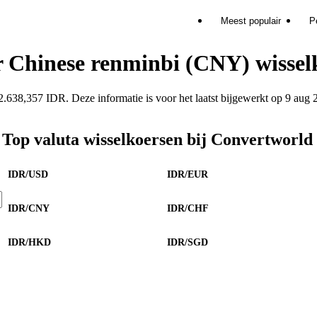
Meest populair
P
r Chinese renminbi (CNY) wissel
38,357 IDR. Deze informatie is voor het laatst bijgewerkt op 9 aug 
Top valuta wisselkoersen bij Convertworld
IDR/USD
IDR/EUR
IDR/CNY
IDR/CHF
IDR/HKD
IDR/SGD