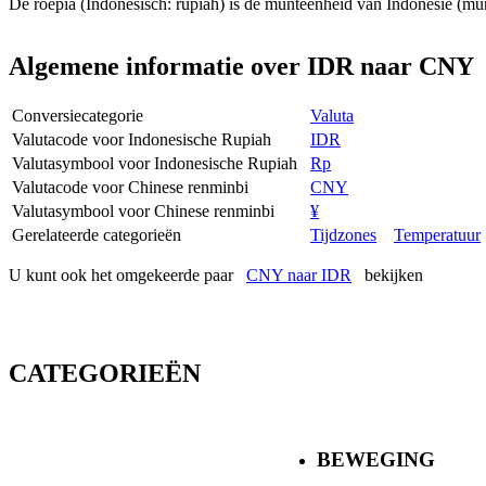
De roepia (Indonesisch: rupiah) is de munteenheid van Indonesië (m
Algemene informatie over IDR naar CNY
Conversiecategorie
Valuta
Valutacode voor Indonesische Rupiah
IDR
Valutasymbool voor Indonesische Rupiah
Rp
Valutacode voor Chinese renminbi
CNY
Valutasymbool voor Chinese renminbi
¥
Gerelateerde categorieën
Tijdzones
Temperatuur
U kunt ook het omgekeerde paar
CNY naar IDR
bekijken
CATEGORIEËN
BEWEGING