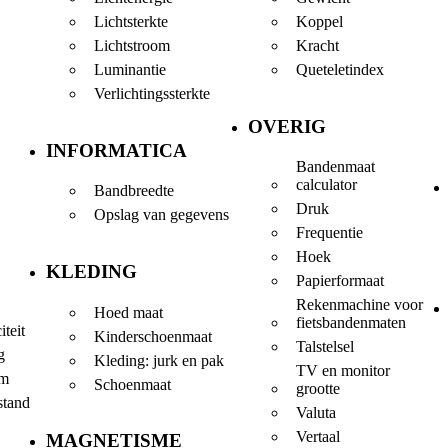
Lichtsterkte
Koppel
Lichtstroom
Kracht
Luminantie
Queteletindex
Verlichtingssterkte
OVERIG
INFORMATICA
Bandenmaat
calculator
Bandbreedte
Druk
Opslag van gegevens
Frequentie
Hoek
KLEDING
Papierformaat
Rekenmachine voor
Hoed maat
fietsbandenmaten
iteit
Kinderschoenmaat
Talstelsel
g
Kleding: jurk en pak
TV en monitor
om
Schoenmaat
grootte
stand
Valuta
Vertaal
MAGNETISME