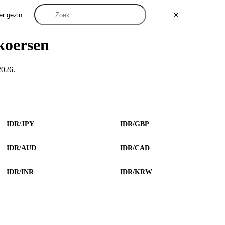
er gezin
✕
koersen
2026.
IDR/JPY
IDR/GBP
IDR/AUD
IDR/CAD
IDR/INR
IDR/KRW