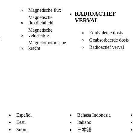
Magnetische flux
RADIOACTIEF
Magnetische
VERVAL
fluxdichtheid
Magnetische
Equivalente dosis
veldsterkte
k
Geabsorbeerde dosis
Magnetomotorische
Radioactief verval
kracht
Español
Bahasa Indonesia
Eesti
Italiano
Suomi
日本語