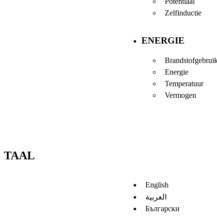
Potentiaal
Zelfinductie
ENERGIE
Brandstofgebrui
Energie
Temperatuur
Vermogen
TAAL
English
العربية
Български