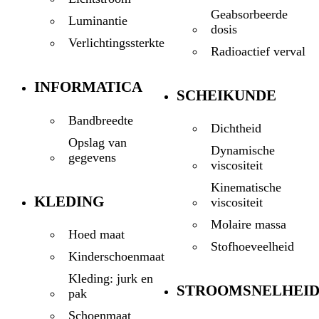
Geabsorbeerde
Luminantie
dosis
Verlichtingssterkte
Radioactief verval
INFORMATICA
SCHEIKUNDE
Bandbreedte
Dichtheid
Opslag van
Dynamische
gegevens
viscositeit
Kinematische
KLEDING
viscositeit
Molaire massa
Hoed maat
Stofhoeveelheid
Kinderschoenmaat
Kleding: jurk en
STROOMSNELHEI
pak
Schoenmaat