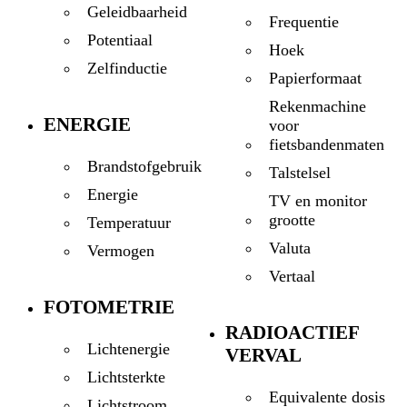
Geleidbaarheid
Frequentie
Potentiaal
Hoek
Zelfinductie
Papierformaat
Rekenmachine
ENERGIE
voor
fietsbandenmaten
Brandstofgebruik
Talstelsel
Energie
TV en monitor
grootte
Temperatuur
Valuta
Vermogen
Vertaal
FOTOMETRIE
RADIOACTIEF
Lichtenergie
VERVAL
Lichtsterkte
Equivalente dosis
Lichtstroom