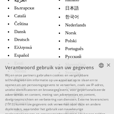
العربية
Български
日本語
Català
한국어
Čeština
Nederlands
Dansk
Norsk
Deutsch
Polski
Ελληνικά
Português
Español
Русский
Eesti
×
Slovenčina
Verantwoord gebruik van uw gegevens
Suomi
Svenska
Wij en onze partners gebruiken cookies en vergelijkbare
Français
ENGLISH
Türkçe
technologieën om informatie op uw apparaat op te slaan en te
openen en om persoonsgegevens te verwerken, zoals uw IP-adres,
עברית
SWEDISH
Украïнська
unieke identificatoren en browsegegevens, voor gepersonaliseerde
हिन्दी
advertenties en content, meting van advertenties en content,
Tiếng Việt
SPANISH
doelgroepinzichten en verbetering van diensten.
Externe leveranciers
Hrvatski
简体中文
(1913)
kunnen uw gegevens ook verwerken voor deze en andere
CATALAN
doeleinden, waaronder het gebruik van nauwkeurige
Magyar
繁體中文
ARABIC
geolocatiegegevens en apparaateigenschappen. Uw keuzes gelden