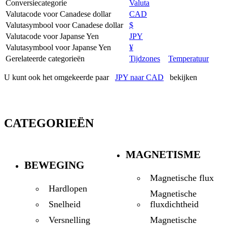
Conversiecategorie
Valuta
Valutacode voor Canadese dollar
CAD
Valutasymbool voor Canadese dollar
$
Valutacode voor Japanse Yen
JPY
Valutasymbool voor Japanse Yen
¥
Gerelateerde categorieën
Tijdzones
Temperatuur
U kunt ook het omgekeerde paar
JPY naar CAD
bekijken
CATEGORIEËN
MAGNETISME
BEWEGING
Magnetische flux
Hardlopen
Magnetische
fluxdichtheid
Snelheid
Magnetische
Versnelling