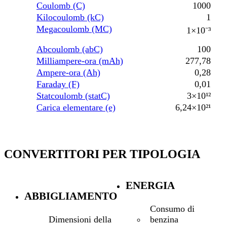
Coulomb (C)
1000
Kilocoulomb (kC)
1
Megacoulomb (MC)
1×10⁻³
Abcoulomb (abC)
100
Milliampere-ora (mAh)
277,78
Ampere-ora (Ah)
0,28
Faraday (F)
0,01
Statcoulomb (statC)
3×10¹²
Carica elementare (e)
6,24×10²¹
CONVERTITORI PER TIPOLOGIA
ENERGIA
ABBIGLIAMENTO
Consumo di
benzina
Dimensioni della