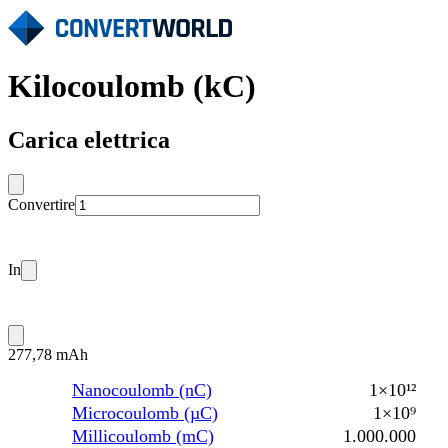
Kilocoulomb (kC)
Carica elettrica
Convertire
In
277,78 mAh
Nanocoulomb (nC)
1×10¹²
Microcoulomb (µC)
1×10⁹
Millicoulomb (mC)
1.000.000