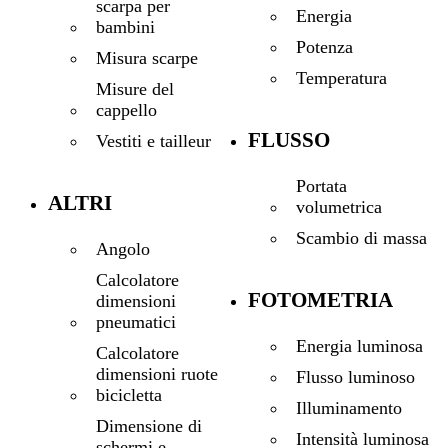
scarpa per
Energia
bambini
Potenza
Misura scarpe
Temperatura
Misure del
cappello
FLUSSO
Vestiti e tailleur
Portata
ALTRI
volumetrica
Scambio di massa
Angolo
Calcolatore
FOTOMETRIA
dimensioni
pneumatici
Energia luminosa
Calcolatore
dimensioni ruote
Flusso luminoso
bicicletta
Illuminamento
Dimensione di
Intensità luminosa
schermi e