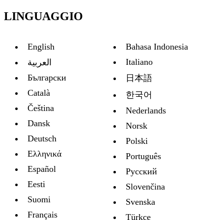
LINGUAGGIO
English
Bahasa Indonesia
Italiano
العربية
Български
日本語
Català
한국어
Čeština
Nederlands
Dansk
Norsk
Deutsch
Polski
Ελληνικά
Português
Español
Русский
Eesti
Slovenčina
Suomi
Svenska
Français
Türkçe