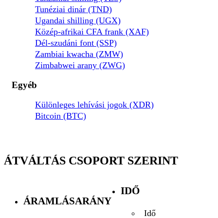
Tunéziai dinár (TND)
Ugandai shilling (UGX)
Közép-afrikai CFA frank (XAF)
Dél-szudáni font (SSP)
Zambiai kwacha (ZMW)
Zimbabwei arany (ZWG)
Egyéb
Különleges lehívási jogok (XDR)
Bitcoin (BTC)
ÁTVÁLTÁS CSOPORT SZERINT
IDŐ
ÁRAMLÁSARÁNY
Idő