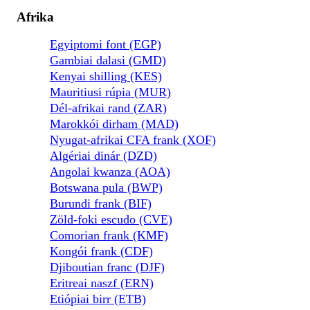
Afrika
Egyiptomi font (EGP)
Gambiai dalasi (GMD)
Kenyai shilling (KES)
Mauritiusi rúpia (MUR)
Dél-afrikai rand (ZAR)
Marokkói dirham (MAD)
Nyugat-afrikai CFA frank (XOF)
Algériai dinár (DZD)
Angolai kwanza (AOA)
Botswana pula (BWP)
Burundi frank (BIF)
Zöld-foki escudo (CVE)
Comorian frank (KMF)
Kongói frank (CDF)
Djiboutian franc (DJF)
Eritreai naszf (ERN)
Etiópiai birr (ETB)