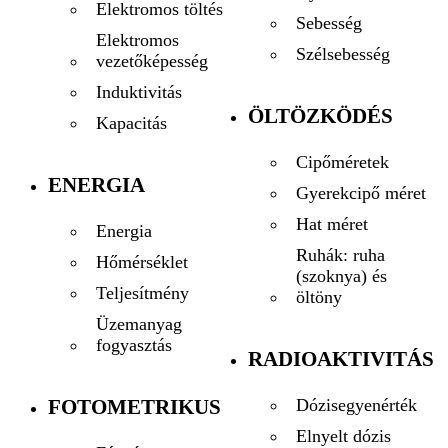
Elektromos töltés
Sebesség
Elektromos
Szélsebesség
vezetőképesség
Induktivitás
ÖLTÖZKÖDÉS
Kapacitás
Cipőméretek
ENERGIA
Gyerekcipő méret
Hat méret
Energia
Ruhák: ruha
Hőmérséklet
(szoknya) és
Teljesítmény
öltöny
Üzemanyag
fogyasztás
RADIOAKTIVITÁS
FOTOMETRIKUS
Dózisegyenérték
Elnyelt dózis