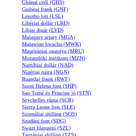
Ghánai cedi (GHS)
Guineai frank (GNF)
Lesotho loti (LSL)
Libériai dollár (LRD)
Líbiai dinár (LYD)
Malagasy ariary (MGA)
Malawian kwacha (MWK)
Mauritániai ouguiya (MRU)
Mozambiki metikum (MZN)
Namíbiai dollár (NAD)
Nigériai naira (NGN)
Ruandai frank (RWF)
Szent Helena font (SHP)
Sao Tomé és Principe jó (STN)
Seychelles rúpia (SCR)
Sierra Leone lion (SLE)
Szomáliai shilling (SOS)
Szudáni font (SDG)
Swazi lilangeni (SZL)
Tanzániai shilling (TZS)