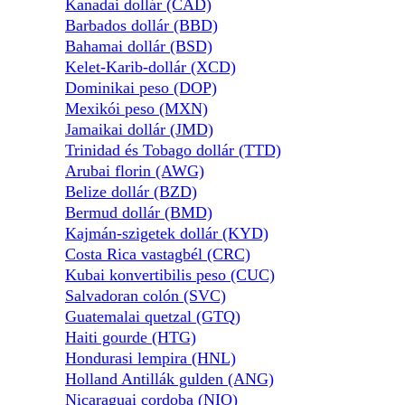
Kanadai dollár (CAD)
Barbados dollár (BBD)
Bahamai dollár (BSD)
Kelet-Karib-dollár (XCD)
Dominikai peso (DOP)
Mexikói peso (MXN)
Jamaikai dollár (JMD)
Trinidad és Tobago dollár (TTD)
Arubai florin (AWG)
Belize dollár (BZD)
Bermud dollár (BMD)
Kajmán-szigetek dollár (KYD)
Costa Rica vastagbél (CRC)
Kubai konvertibilis peso (CUC)
Salvadoran colón (SVC)
Guatemalai quetzal (GTQ)
Haiti gourde (HTG)
Hondurasi lempira (HNL)
Holland Antillák gulden (ANG)
Nicaraguai cordoba (NIO)