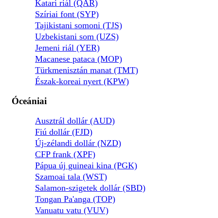
Katari riál (QAR)
Szíriai font (SYP)
Tajikistani somoni (TJS)
Uzbekistani som (UZS)
Jemeni riál (YER)
Macanese pataca (MOP)
Türkmenisztán manat (TMT)
Észak-koreai nyert (KPW)
Óceániai
Ausztrál dollár (AUD)
Fiú dollár (FJD)
Új-zélandi dollár (NZD)
CFP frank (XPF)
Pápua új guineai kina (PGK)
Szamoai tala (WST)
Salamon-szigetek dollár (SBD)
Tongan Pa'anga (TOP)
Vanuatu vatu (VUV)