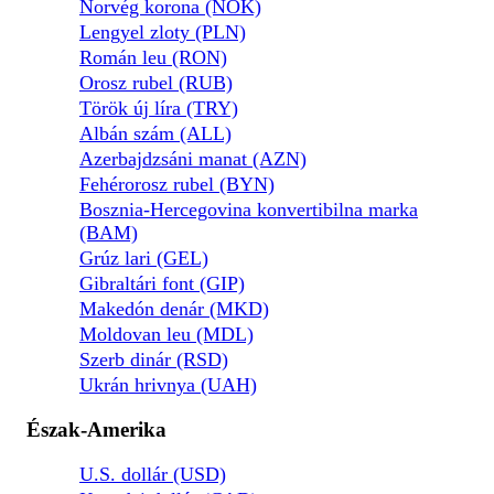
Norvég korona (NOK)
Lengyel zloty (PLN)
Román leu (RON)
Orosz rubel (RUB)
Török új líra (TRY)
Albán szám (ALL)
Azerbajdzsáni manat (AZN)
Fehérorosz rubel (BYN)
Bosznia-Hercegovina konvertibilna marka
(BAM)
Grúz lari (GEL)
Gibraltári font (GIP)
Makedón denár (MKD)
Moldovan leu (MDL)
Szerb dinár (RSD)
Ukrán hrivnya (UAH)
Észak-Amerika
U.S. dollár (USD)