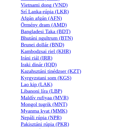
Vietnami dong (VND)
Srí Lanka-rúpia (LKR)
Afgán afgán (AFN)
Örmény dram (AMD)
Bangladesi Taka (BDT)
Bhutáni ngultrum (BTN)
Brunei dollár (BND)
Kambodzsai riel (KHR)
Iráni riál (IRR)
Iraki dinár (IQD)
Kazahsztáni tinédzser (KZT)
Kyrgyzstani som (KGS)
Lao kip (LAK)
Libanoni líra (LBP)
Maldív rufiyaa (MVR)
Mongol tugrik (MNT)
Myanma kyat (MMK)
Nepáli rúpia (NPR)
Pakisztáni rúpia (PKR)