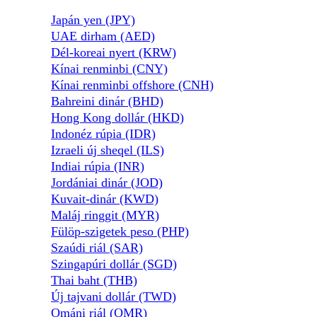
Japán yen (JPY)
UAE dirham (AED)
Dél-koreai nyert (KRW)
Kínai renminbi (CNY)
Kínai renminbi offshore (CNH)
Bahreini dinár (BHD)
Hong Kong dollár (HKD)
Indonéz rúpia (IDR)
Izraeli új sheqel (ILS)
Indiai rúpia (INR)
Jordániai dinár (JOD)
Kuvait-dinár (KWD)
Maláj ringgit (MYR)
Fülöp-szigetek peso (PHP)
Szaúdi riál (SAR)
Szingapúri dollár (SGD)
Thai baht (THB)
Új tajvani dollár (TWD)
Ománi riál (OMR)