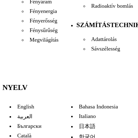
Fényáram
Radioaktív bomlás
Fényenergia
Fényerősség
SZÁMÍTÁSTECHNI
Fénysűrűség
Adattárolás
Megvilágítás
Sávszélesség
NYELV
English
Bahasa Indonesia
Italiano
العربية
Български
日本語
Català
한국어