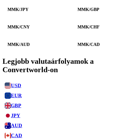
MMK/JPY
MMK/GBP
MMK/CNY
MMK/CHF
MMK/AUD
MMK/CAD
Legjobb valutaárfolyamok a
Convertworld-on
USD
EUR
GBP
JPY
AUD
CAD