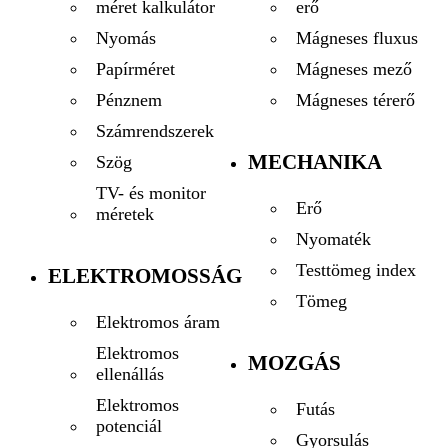
erő
méret kalkulátor
Mágneses fluxus
Nyomás
Mágneses mező
Papírméret
Mágneses térerő
Pénznem
Számrendszerek
MECHANIKA
Szög
TV- és monitor
Erő
méretek
Nyomaték
Testtömeg index
ELEKTROMOSSÁG
Tömeg
Elektromos áram
Elektromos
MOZGÁS
ellenállás
Elektromos
Futás
potenciál
Gyorsulás