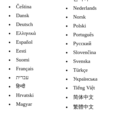
Čeština
Nederlands
Dansk
Norsk
Deutsch
Polski
Ελληνικά
Português
Español
Русский
Eesti
Slovenčina
Suomi
Svenska
Français
Türkçe
עברית
Украïнська
हिन्दी
Tiếng Việt
Hrvatski
简体中文
Magyar
繁體中文