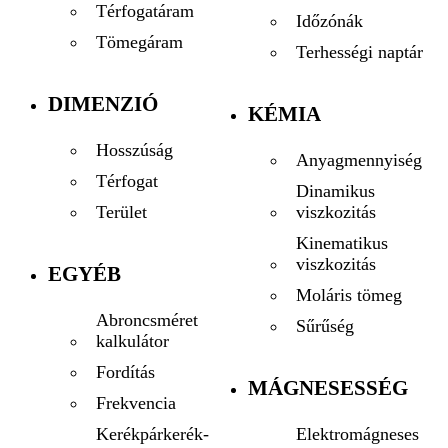
Térfogatáram
Időzónák
Tömegáram
Terhességi naptár
DIMENZIÓ
KÉMIA
Hosszúság
Anyagmennyiség
Térfogat
Dinamikus
viszkozitás
Terület
Kinematikus
viszkozitás
EGYÉB
Moláris tömeg
Abroncsméret
Sűrűség
kalkulátor
Fordítás
MÁGNESESSÉG
Frekvencia
Elektromágneses
Kerékpárkerék-