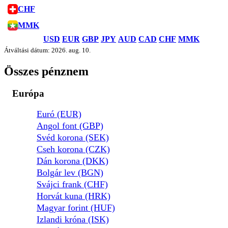
CHF
MMK
USD
EUR
GBP
JPY
AUD
CAD
CHF
MMK
Átváltási dátum: 2026. aug. 10.
Összes pénznem
Európa
Euró (EUR)
Angol font (GBP)
Svéd korona (SEK)
Cseh korona (CZK)
Dán korona (DKK)
Bolgár lev (BGN)
Svájci frank (CHF)
Horvát kuna (HRK)
Magyar forint (HUF)
Izlandi króna (ISK)