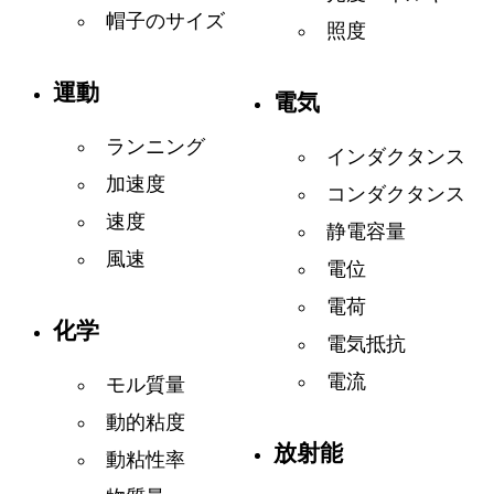
帽子のサイズ
照度
運動
電気
ランニング
インダクタンス
加速度
コンダクタンス
速度
静電容量
風速
電位
電荷
化学
電気抵抗
電流
モル質量
動的粘度
放射能
動粘性率