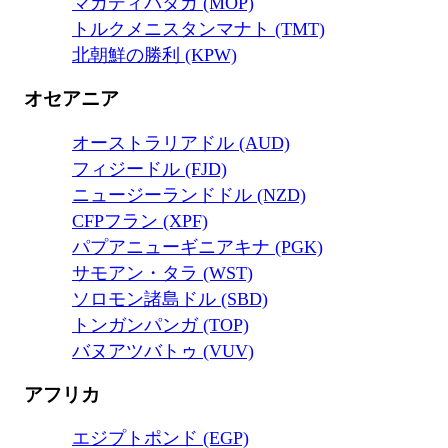
マカディパタカ (MOP)
トルクメニスタンマナト (TMT)
北朝鮮の勝利 (KPW)
オセアニア
オーストラリアドル (AUD)
フィジードル (FJD)
ニュージーランドドル (NZD)
CFPフラン (XPF)
パプアニューギニアキナ (PGK)
サモアン・タラ (WST)
ソロモン諸島ドル (SBD)
トンガンパンガ (TOP)
バヌアツバトゥ (VUV)
アフリカ
エジプトポンド (EGP)