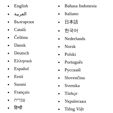
English
Bahasa Indonesia
Italiano
العربية
Български
日本語
Català
한국어
Čeština
Nederlands
Dansk
Norsk
Deutsch
Polski
Ελληνικά
Português
Español
Русский
Eesti
Slovenčina
Suomi
Svenska
Français
Türkçe
עברית
Украïнська
हिन्दी
Tiếng Việt