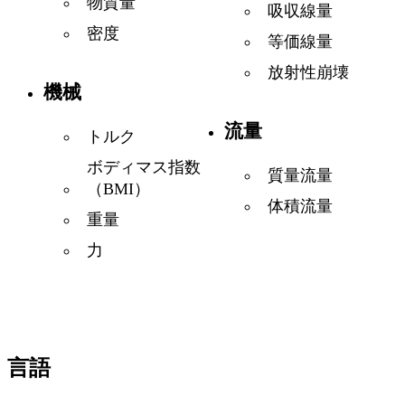
物質量
吸収線量
密度
等価線量
放射性崩壊
機械
流量
トルク
ボディマス指数
質量流量
（BMI）
体積流量
重量
力
言語