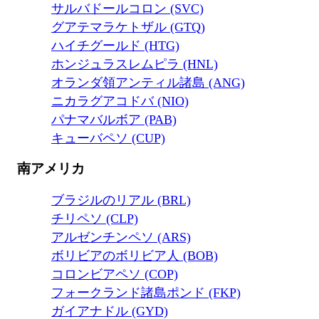
サルバドールコロン (SVC)
グアテマラケトザル (GTQ)
ハイチグールド (HTG)
ホンジュラスレムピラ (HNL)
オランダ領アンティル諸島 (ANG)
ニカラグアコドバ (NIO)
パナマバルボア (PAB)
キューバペソ (CUP)
南アメリカ
ブラジルのリアル (BRL)
チリペソ (CLP)
アルゼンチンペソ (ARS)
ボリビアのボリビア人 (BOB)
コロンビアペソ (COP)
フォークランド諸島ポンド (FKP)
ガイアナドル (GYD)