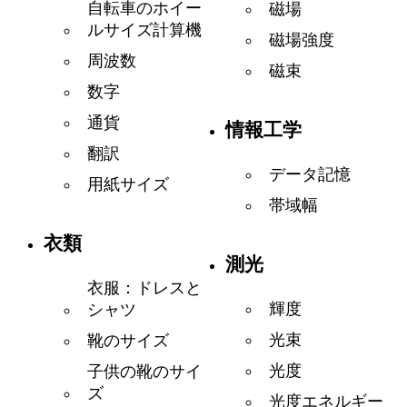
自転車のホイー
磁場
ルサイズ計算機
磁場強度
周波数
磁束
数字
通貨
情報工学
翻訳
データ記憶
用紙サイズ
帯域幅
衣類
測光
衣服：ドレスと
輝度
シャツ
光束
靴のサイズ
光度
子供の靴のサイ
ズ
光度エネルギー