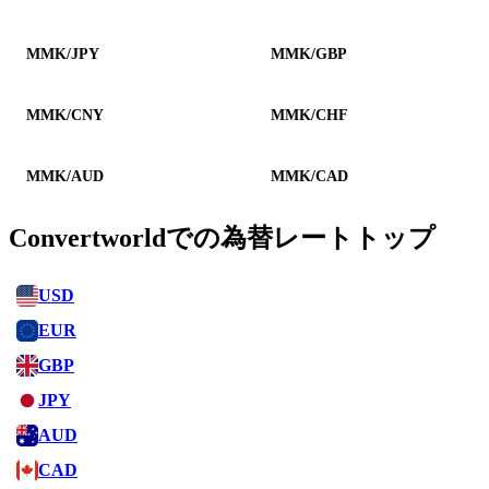
MMK/JPY
MMK/GBP
MMK/CNY
MMK/CHF
MMK/AUD
MMK/CAD
Convertworldでの為替レートトップ
USD
EUR
GBP
JPY
AUD
CAD