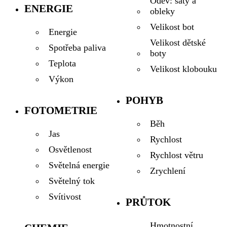
Oděv: šaty a
ENERGIE
obleky
Velikost bot
Energie
Velikost dětské
Spotřeba paliva
boty
Teplota
Velikost klobouku
Výkon
POHYB
FOTOMETRIE
Běh
Jas
Rychlost
Osvětlenost
Rychlost větru
Světelná energie
Zrychlení
Světelný tok
Svítivost
PRŮTOK
Hmotnostní