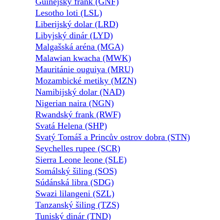
Guinejský frank (GNF)
Lesotho loti (LSL)
Liberijský dolar (LRD)
Libyjský dinár (LYD)
Malgašská aréna (MGA)
Malawian kwacha (MWK)
Mauritánie ouguiya (MRU)
Mozambické metiky (MZN)
Namibijský dolar (NAD)
Nigerian naira (NGN)
Rwandský frank (RWF)
Svatá Helena (SHP)
Svatý Tomáš a Princův ostrov dobra (STN)
Seychelles rupee (SCR)
Sierra Leone leone (SLE)
Somálský šiling (SOS)
Súdánská libra (SDG)
Swazi lilangeni (SZL)
Tanzanský šiling (TZS)
Tuniský dinár (TND)