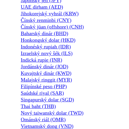
Japonský jen (JPY)
UAE dirham (AED)
Jihokorejský vyhrál (KRW)
Čínský renminbi (CNY)
Čínský jüan (offshore) (CNH)
Baharský dinár (BHD)
Honkongský dolar (HKD)
Indonéský rupiah (IDR)
Izraelský nový šék (ILS)
Indická rupie (INR)
Jordánský dinár (JOD)
Kuvajtský dinár (KWD)
Malajský ringgit (MYR)
Filipínské peso (PHP)
Saúdské riyal (SAR)
Singapurský dolar (SGD)
Thai baht (THB)
Nový taiwanský dolar (TWD)
Ománský riál (OMR)
Vietnamský dong (VND)