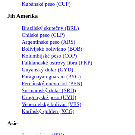
Kubánské peso (CUP)
Jih Amerika
Brazilský skutečný (BRL)
Chilské peso (CLP)
Argentinské peso (ARS)
Bolivijské boliviano (BOB)
Kolumbijské peso (COP)
Falklandské ostrovy libra (FKP)
Guyanský dolar (GYD)
Paraguayan guarani (PYG)
Peruánský nuevo sol (PEN)
Surinamský dolar (SRD)
Uruguayské peso (UYU)
Venezuelský bolivar (VES)
Karibský gulden (XCG)
Asie