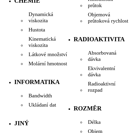
CHEMIE
průtok
Dynamická
Objemová
viskozita
průtoková rychlost
Hustota
RADIOAKTIVITA
Kinematická
viskozita
Absorbovaná
Látkové množství
dávka
Molární hmotnost
Ekvivalentní
dávka
INFORMATIKA
Radioaktivní
rozpad
Bandwidth
Ukládaní dat
ROZMĚR
Délka
JINÝ
Objem