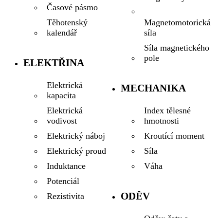
Časové pásmo
Magnetomotorická
Těhotenský
síla
kalendář
Síla magnetického
pole
ELEKTŘINA
Elektrická
MECHANIKA
kapacita
Index tělesné
Elektrická
hmotnosti
vodivost
Kroutící moment
Elektrický náboj
Síla
Elektrický proud
Váha
Induktance
Potenciál
ODĚV
Rezistivita