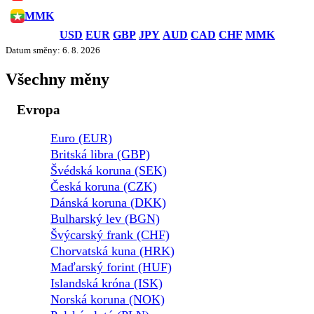
MMK
USD
EUR
GBP
JPY
AUD
CAD
CHF
MMK
Datum směny: 6. 8. 2026
Všechny měny
Evropa
Euro (EUR)
Britská libra (GBP)
Švédská koruna (SEK)
Česká koruna (CZK)
Dánská koruna (DKK)
Bulharský lev (BGN)
Švýcarský frank (CHF)
Chorvatská kuna (HRK)
Maďarský forint (HUF)
Islandská króna (ISK)
Norská koruna (NOK)