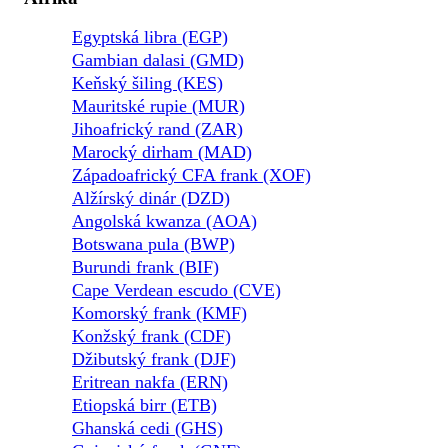
Egyptská libra (EGP)
Gambian dalasi (GMD)
Keňský šiling (KES)
Mauritské rupie (MUR)
Jihoafrický rand (ZAR)
Marocký dirham (MAD)
Západoafrický CFA frank (XOF)
Alžírský dinár (DZD)
Angolská kwanza (AOA)
Botswana pula (BWP)
Burundi frank (BIF)
Cape Verdean escudo (CVE)
Komorský frank (KMF)
Konžský frank (CDF)
Džibutský frank (DJF)
Eritrean nakfa (ERN)
Etiopská birr (ETB)
Ghanská cedi (GHS)