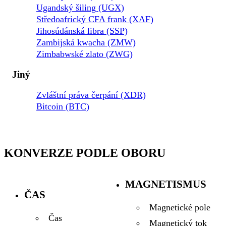
Ugandský šiling (UGX)
Středoafrický CFA frank (XAF)
Jihosúdánská libra (SSP)
Zambijská kwacha (ZMW)
Zimbabwské zlato (ZWG)
Jiný
Zvláštní práva čerpání (XDR)
Bitcoin (BTC)
KONVERZE PODLE OBORU
MAGNETISMUS
ČAS
Magnetické pole
Čas
Magnetický tok