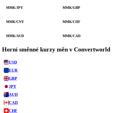
MMK/JPY
MMK/GBP
MMK/CNY
MMK/CHF
MMK/AUD
MMK/CAD
Horní směnné kurzy měn v Convertworld
USD
EUR
GBP
JPY
AUD
CAD
CHF