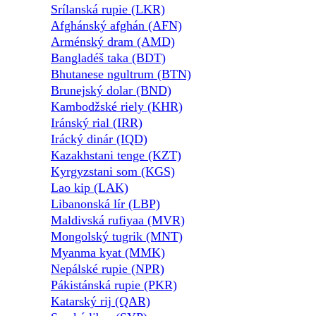
Srílanská rupie (LKR)
Afghánský afghán (AFN)
Arménský dram (AMD)
Bangladéš taka (BDT)
Bhutanese ngultrum (BTN)
Brunejský dolar (BND)
Kambodžské riely (KHR)
Iránský rial (IRR)
Irácký dinár (IQD)
Kazakhstani tenge (KZT)
Kyrgyzstani som (KGS)
Lao kip (LAK)
Libanonská lír (LBP)
Maldivská rufiyaa (MVR)
Mongolský tugrik (MNT)
Myanma kyat (MMK)
Nepálské rupie (NPR)
Pákistánská rupie (PKR)
Katarský rij (QAR)