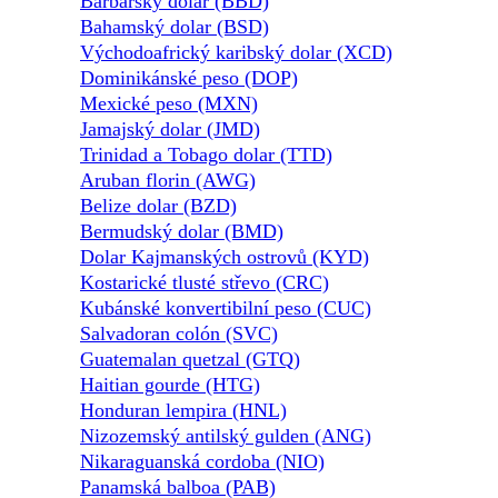
Barbarský dolar (BBD)
Bahamský dolar (BSD)
Východoafrický karibský dolar (XCD)
Dominikánské peso (DOP)
Mexické peso (MXN)
Jamajský dolar (JMD)
Trinidad a Tobago dolar (TTD)
Aruban florin (AWG)
Belize dolar (BZD)
Bermudský dolar (BMD)
Dolar Kajmanských ostrovů (KYD)
Kostarické tlusté střevo (CRC)
Kubánské konvertibilní peso (CUC)
Salvadoran colón (SVC)
Guatemalan quetzal (GTQ)
Haitian gourde (HTG)
Honduran lempira (HNL)
Nizozemský antilský gulden (ANG)
Nikaraguanská cordoba (NIO)
Panamská balboa (PAB)