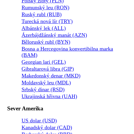
Polský zlotý (PLN)
Rumunský leu (RON)
Ruský rubl (RUB)
Turecká nová lír (TRY)
Albánský lek (ALL)
Ázerbájdžánský manát (AZN)
Běloruský rubl (BYN)
Bosna a Hercegovina konvertibilna marka
(BAM)
Georgian lari (GEL)
Gibraltarová libra (GIP)
Makedonský denar (MKD)
Moldavský leu (MDL)
Srbský dinar (RSD)
Ukrajinská hřivna (UAH)
Sever Amerika
US dolar (USD)
Kanadský dolar (CAD)