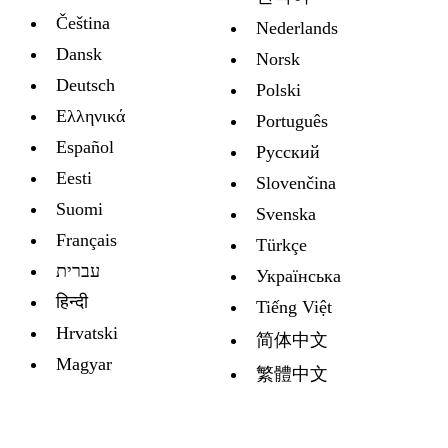
Čeština
Nederlands
Dansk
Norsk
Deutsch
Polski
Ελληνικά
Português
Español
Русский
Eesti
Slovenčina
Suomi
Svenska
Français
Türkçe
עברית
Украïнська
हिन्दी
Tiếng Việt
Hrvatski
简体中文
Magyar
繁體中文