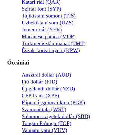
Katari riál (QAR)
Szíriai font (SYP)
Tajikistani somoni (TJS)
Uzbekistani som (UZS)
Jemeni riál (YER)
Macanese pataca (MOP)
Türkmenisztán manat (TMT)
Észak-koreai nyert (KPW)
Óceániai
Ausztrál dollár (AUD)
Fiú dollár (FJD)
Új-zélandi dollár (NZD)
CFP frank (XPF)
Pápua új guineai kina (PGK)
Szamoai tala (WST)
Salamon-szigetek dollár (SBD)
Tongan Pa'anga (TOP)
Vanuatu vatu (VUV)