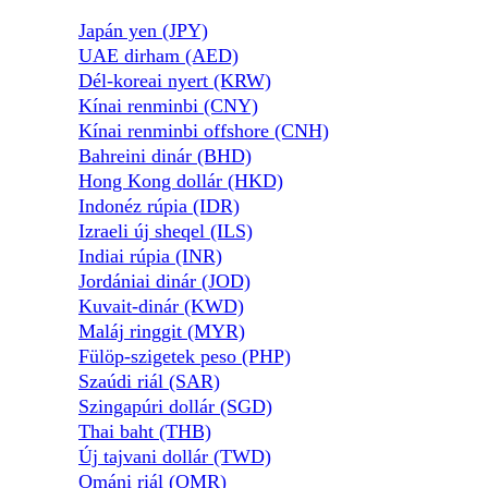
Japán yen (JPY)
UAE dirham (AED)
Dél-koreai nyert (KRW)
Kínai renminbi (CNY)
Kínai renminbi offshore (CNH)
Bahreini dinár (BHD)
Hong Kong dollár (HKD)
Indonéz rúpia (IDR)
Izraeli új sheqel (ILS)
Indiai rúpia (INR)
Jordániai dinár (JOD)
Kuvait-dinár (KWD)
Maláj ringgit (MYR)
Fülöp-szigetek peso (PHP)
Szaúdi riál (SAR)
Szingapúri dollár (SGD)
Thai baht (THB)
Új tajvani dollár (TWD)
Ománi riál (OMR)