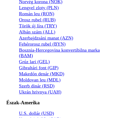
Norvég korona (NOK)
Lengyel zloty (PLN)
Román leu (RON)
Orosz rubel (RUB)
Török új líra (TRY)
Albán szám (ALL)
Azerbajdzsáni manat (AZN)
Fehérorosz rubel (BYN)
Bosznia-Hercegovina konvertibilna marka
(BAM)
Grúz lari (GEL)
Gibraltári font (GIP)
Makedón denár (MKD)
Moldovan leu (MDL)
Szerb dinár (RSD)
Ukrán hrivnya (UAH)
Észak-Amerika
U.S. dollár (USD)