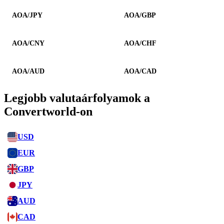
AOA/JPY
AOA/GBP
AOA/CNY
AOA/CHF
AOA/AUD
AOA/CAD
Legjobb valutaárfolyamok a
Convertworld-on
USD
EUR
GBP
JPY
AUD
CAD