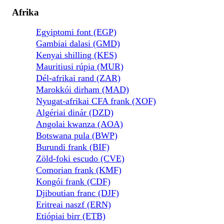
Afrika
Egyiptomi font (EGP)
Gambiai dalasi (GMD)
Kenyai shilling (KES)
Mauritiusi rúpia (MUR)
Dél-afrikai rand (ZAR)
Marokkói dirham (MAD)
Nyugat-afrikai CFA frank (XOF)
Algériai dinár (DZD)
Angolai kwanza (AOA)
Botswana pula (BWP)
Burundi frank (BIF)
Zöld-foki escudo (CVE)
Comorian frank (KMF)
Kongói frank (CDF)
Djiboutian franc (DJF)
Eritreai naszf (ERN)
Etiópiai birr (ETB)