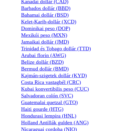
Kanadai dollár (CAD)
Barbados dollár (BBD)
Bahamai dollár (BSD)
Kelet-Karib-dollár (XCD)
Dominikai peso (DOP)
Mexikói peso (MXN)
Jamaikai dollár (JMD)
Trinidad és Tobago dollár (TTD)
Arubai florin (AWG)
Belize dollár (BZD)
Bermud dollár (BMD)
Kajmán-szigetek dollár (KYD)
Costa Rica vastagbél (CRC)
Kubai konvertibilis peso (CUC)
Salvadoran colón (SVC)
Guatemalai quetzal (GTQ)
Haiti gourde (HTG)
Hondurasi lempira (HNL)
Holland Antillák gulden (ANG)
Nicaraguai cordoba (NIO)