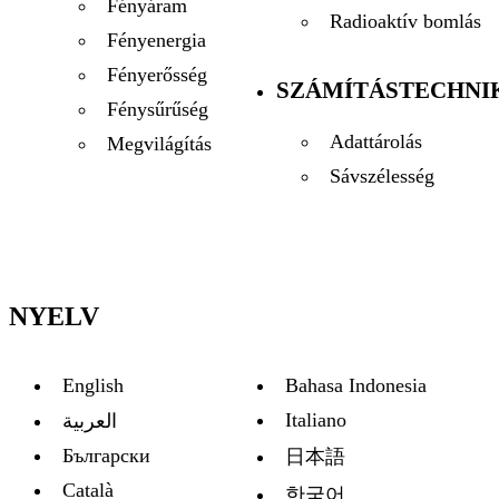
Fényáram
Radioaktív bomlás
Fényenergia
Fényerősség
SZÁMÍTÁSTECHNI
Fénysűrűség
Adattárolás
Megvilágítás
Sávszélesség
NYELV
English
Bahasa Indonesia
Italiano
العربية
Български
日本語
Català
한국어