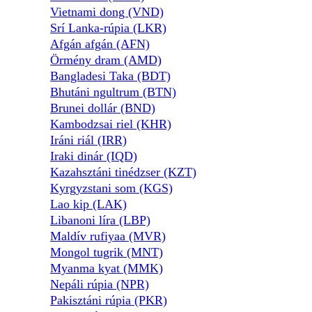
Vietnami dong (VND)
Srí Lanka-rúpia (LKR)
Afgán afgán (AFN)
Örmény dram (AMD)
Bangladesi Taka (BDT)
Bhutáni ngultrum (BTN)
Brunei dollár (BND)
Kambodzsai riel (KHR)
Iráni riál (IRR)
Iraki dinár (IQD)
Kazahsztáni tinédzser (KZT)
Kyrgyzstani som (KGS)
Lao kip (LAK)
Libanoni líra (LBP)
Maldív rufiyaa (MVR)
Mongol tugrik (MNT)
Myanma kyat (MMK)
Nepáli rúpia (NPR)
Pakisztáni rúpia (PKR)