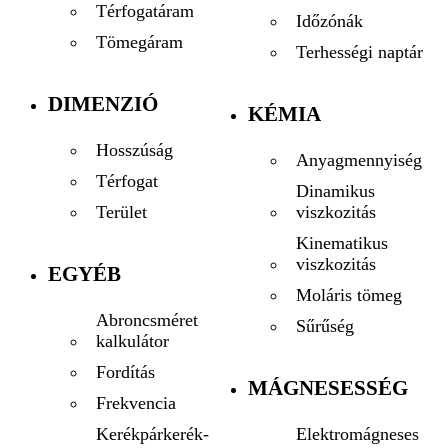
Térfogatáram
Időzónák
Tömegáram
Terhességi naptár
DIMENZIÓ
KÉMIA
Hosszúság
Anyagmennyiség
Térfogat
Dinamikus
viszkozitás
Terület
Kinematikus
viszkozitás
EGYÉB
Moláris tömeg
Abroncsméret
Sűrűség
kalkulátor
Fordítás
MÁGNESESSÉG
Frekvencia
Elektromágneses
Kerékpárkerék-