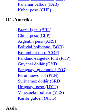
Panamai balboa (PAB)
Kubai peso (CUP)
Dél-Amerika
Brazil igazi (BRL)
Chilei peso (CLP)
Argentin peso (ARS)
Bolíviai boliviano (BOB)
Kolumbiai peso (COP)
Falkland-szigetek font (FKP)
Guyanai dollár (GYD)
Paraguayi guaránok (PYG)
Perui nuevo sol (PEN)
Surinamez dollár (SRD)
Uruguayi peso (UYU)
Venezuelai bolivár (VES)
Karibi gulden (XCG)
Ázsia