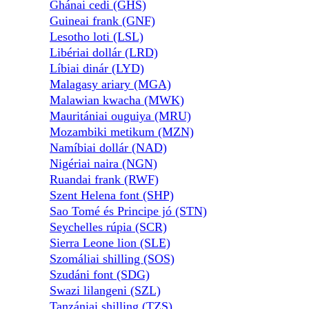
Ghánai cedi (GHS)
Guineai frank (GNF)
Lesotho loti (LSL)
Libériai dollár (LRD)
Líbiai dinár (LYD)
Malagasy ariary (MGA)
Malawian kwacha (MWK)
Mauritániai ouguiya (MRU)
Mozambiki metikum (MZN)
Namíbiai dollár (NAD)
Nigériai naira (NGN)
Ruandai frank (RWF)
Szent Helena font (SHP)
Sao Tomé és Principe jó (STN)
Seychelles rúpia (SCR)
Sierra Leone lion (SLE)
Szomáliai shilling (SOS)
Szudáni font (SDG)
Swazi lilangeni (SZL)
Tanzániai shilling (TZS)