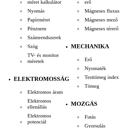
erő
méret kalkulátor
Mágneses fluxus
Nyomás
Mágneses mező
Papírméret
Mágneses térerő
Pénznem
Számrendszerek
MECHANIKA
Szög
TV- és monitor
Erő
méretek
Nyomaték
Testtömeg index
ELEKTROMOSSÁG
Tömeg
Elektromos áram
Elektromos
MOZGÁS
ellenállás
Elektromos
Futás
potenciál
Gyorsulás