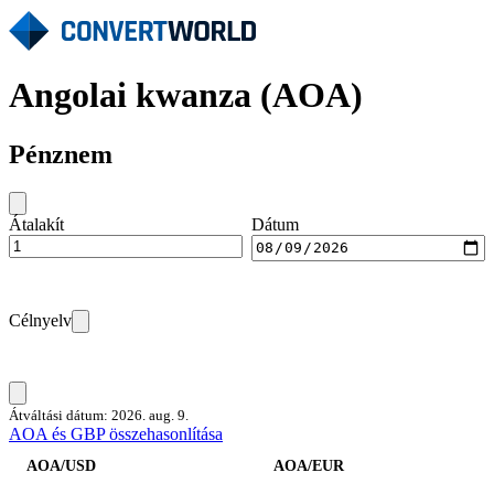
Angolai kwanza (AOA)
Pénznem
Átalakít
Dátum
Célnyelv
Átváltási dátum: 2026. aug. 9.
AOA és GBP összehasonlítása
AOA/USD
AOA/EUR