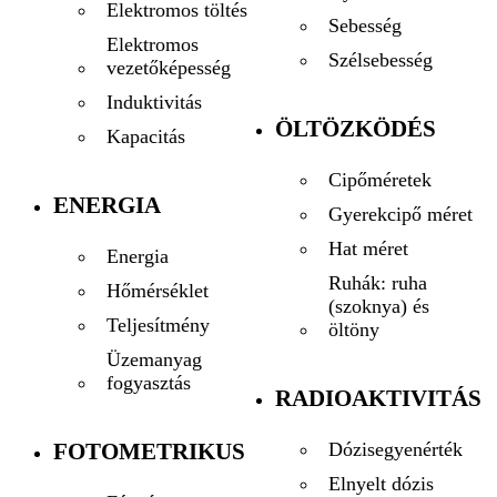
Elektromos töltés
Sebesség
Elektromos
Szélsebesség
vezetőképesség
Induktivitás
ÖLTÖZKÖDÉS
Kapacitás
Cipőméretek
ENERGIA
Gyerekcipő méret
Hat méret
Energia
Ruhák: ruha
Hőmérséklet
(szoknya) és
Teljesítmény
öltöny
Üzemanyag
fogyasztás
RADIOAKTIVITÁS
FOTOMETRIKUS
Dózisegyenérték
Elnyelt dózis