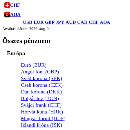
CHF
AOA
USD
EUR
GBP
JPY
AUD
CAD
CHF
AOA
Átváltási dátum: 2026. aug. 9.
Összes pénznem
Európa
Euró (EUR)
Angol font (GBP)
Svéd korona (SEK)
Cseh korona (CZK)
Dán korona (DKK)
Bolgár lev (BGN)
Svájci frank (CHF)
Horvát kuna (HRK)
Magyar forint (HUF)
Izlandi króna (ISK)