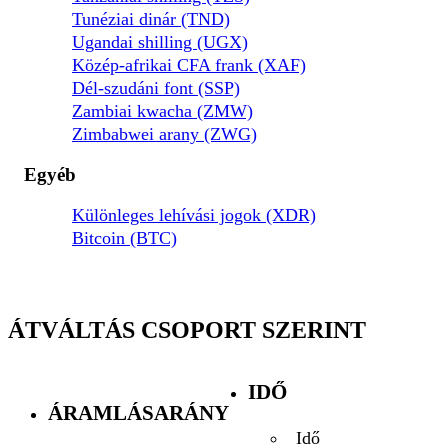
Tunéziai dinár (TND)
Ugandai shilling (UGX)
Közép-afrikai CFA frank (XAF)
Dél-szudáni font (SSP)
Zambiai kwacha (ZMW)
Zimbabwei arany (ZWG)
Egyéb
Különleges lehívási jogok (XDR)
Bitcoin (BTC)
ÁTVÁLTÁS CSOPORT SZERINT
IDŐ
ÁRAMLÁSARÁNY
Idő