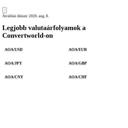
Átváltási dátum: 2026. aug. 8.
Legjobb valutaárfolyamok a
Convertworld-on
AOA/USD
AOA/EUR
AOA/JPY
AOA/GBP
AOA/CNY
AOA/CHF