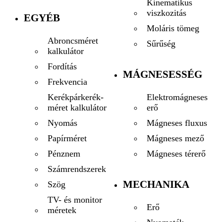
Kinematikus
viszkozitás
EGYÉB
Moláris tömeg
Abroncsméret
Sűrűség
kalkulátor
Fordítás
MÁGNESESSÉG
Frekvencia
Elektromágneses
Kerékpárkerék-
erő
méret kalkulátor
Mágneses fluxus
Nyomás
Mágneses mező
Papírméret
Mágneses térerő
Pénznem
Számrendszerek
MECHANIKA
Szög
TV- és monitor
Erő
méretek