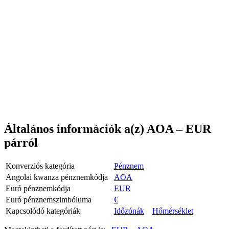
Általános információk a(z) AOA – EUR
párról
Konverziós kategória
Pénznem
Angolai kwanza pénznemkódja
AOA
Euró pénznemkódja
EUR
Euró pénznemszimbóluma
€
Kapcsolódó kategóriák
Időzónák
Hőmérséklet