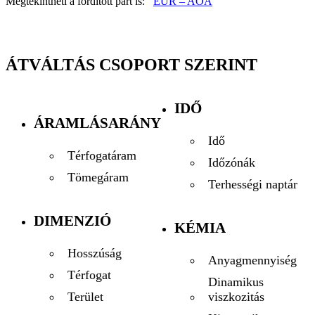
Megtekintheti a fordított párt is:
EUR – AOA
ÁTVÁLTÁS CSOPORT SZERINT
IDŐ
ÁRAMLÁSARÁNY
Idő
Térfogatáram
Időzónák
Tömegáram
Terhességi naptár
DIMENZIÓ
KÉMIA
Hosszúság
Anyagmennyiség
Térfogat
Dinamikus
viszkozitás
Terület