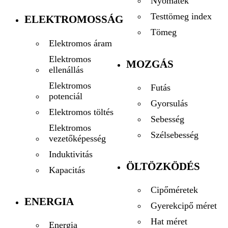
Nyomaték
Testtömeg index
ELEKTROMOSSÁG
Tömeg
Elektromos áram
Elektromos
MOZGÁS
ellenállás
Elektromos
Futás
potenciál
Gyorsulás
Elektromos töltés
Sebesség
Elektromos
Szélsebesség
vezetőképesség
Induktivitás
ÖLTÖZKÖDÉS
Kapacitás
Cipőméretek
ENERGIA
Gyerekcipő méret
Hat méret
Energia