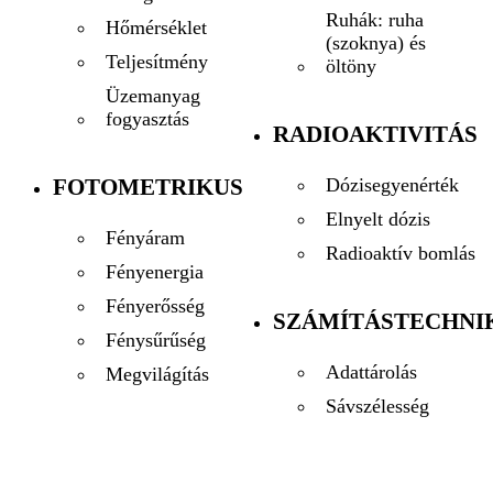
Ruhák: ruha
Hőmérséklet
(szoknya) és
Teljesítmény
öltöny
Üzemanyag
fogyasztás
RADIOAKTIVITÁS
FOTOMETRIKUS
Dózisegyenérték
Elnyelt dózis
Fényáram
Radioaktív bomlás
Fényenergia
Fényerősség
SZÁMÍTÁSTECHNI
Fénysűrűség
Adattárolás
Megvilágítás
Sávszélesség