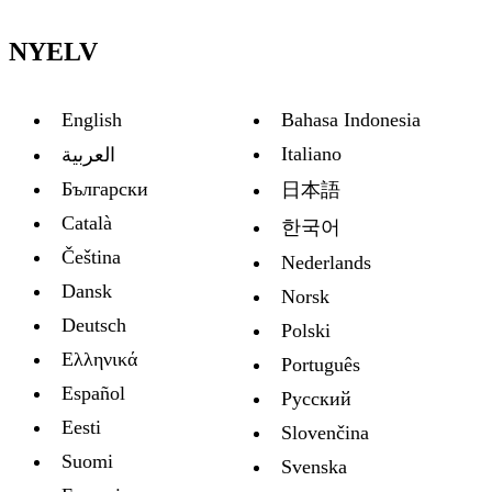
NYELV
English
Bahasa Indonesia
Italiano
العربية
Български
日本語
Català
한국어
Čeština
Nederlands
Dansk
Norsk
Deutsch
Polski
Ελληνικά
Português
Español
Русский
Eesti
Slovenčina
Suomi
Svenska