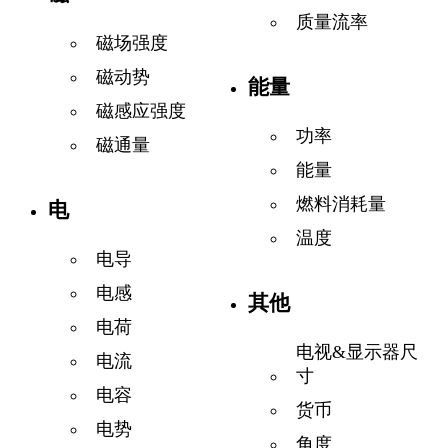
质量流率
磁场强度
磁动势
能量
磁感应强度
功率
磁通量
能量
燃料消耗量
电
温度
电导
电感
其他
电荷
电视&显示器尺
电流
寸
电容
货币
电势
角度