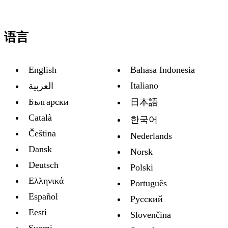
语言
English
Bahasa Indonesia
Italiano
العربية
Български
日本語
Català
한국어
Čeština
Nederlands
Dansk
Norsk
Deutsch
Polski
Ελληνικά
Português
Español
Русский
Eesti
Slovenčina
Suomi