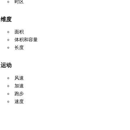
时区
维度
面积
体积和容量
长度
运动
风速
加速
跑步
速度