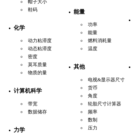
帽子大小
鞋码
能量
功率
化学
能量
动力粘滞度
燃料消耗量
动态粘滞度
温度
密度
莫耳质量
其他
物质的量
电视&显示器尺寸
货币
计算机科学
角度
带宽
轮胎尺寸计算器
数据储存
频率
数制
压力
力学