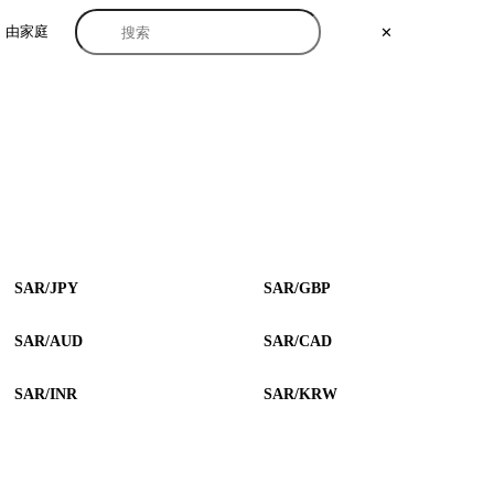
由家庭
✕
SAR/JPY
SAR/GBP
SAR/AUD
SAR/CAD
SAR/INR
SAR/KRW