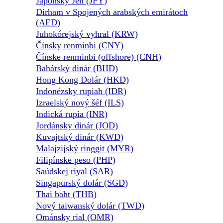
Japonský Jen (JPY)
Dirham v Spojených arabských emirátoch
(AED)
Juhokórejský vyhral (KRW)
Čínsky renminbi (CNY)
Čínske renminbi (offshore) (CNH)
Bahárský dinár (BHD)
Hong Kong Dolár (HKD)
Indonézsky rupiah (IDR)
Izraelský nový šéf (ILS)
Indická rupia (INR)
Jordánsky dinár (JOD)
Kuvajtský dinár (KWD)
Malajzijský ringgit (MYR)
Filipínske peso (PHP)
Saúdskej riyal (SAR)
Singapurský dolár (SGD)
Thai baht (THB)
Nový taiwanský dolár (TWD)
Ománsky rial (OMR)