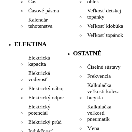
oblek
Čas
Veľkosť detskej
Časové pásma
topánky
Kalendár
Veľkosť klobúka
tehotenstva
Veľkosť topánok
ELEKTINA
OSTATNÉ
Elektrická
kapacita
Číselné sústavy
Elektrická
Frekvencia
vodivosť
Kalkulačka
Elektrický náboj
veľkosti kolesa
bicykla
Elektrický odpor
Kalkulačka
Elektrický
veľkosti
potenciál
pneumatík
Elektrický prúd
Mena
Indukčnosť