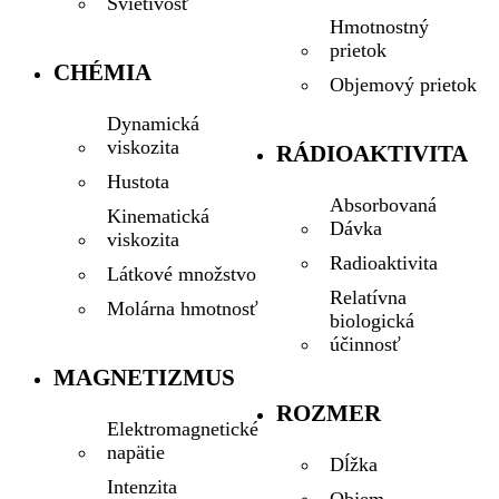
Svietivosť
Hmotnostný
prietok
CHÉMIA
Objemový prietok
Dynamická
viskozita
RÁDIOAKTIVITA
Hustota
Absorbovaná
Kinematická
Dávka
viskozita
Radioaktivita
Látkové množstvo
Relatívna
Molárna hmotnosť
biologická
účinnosť
MAGNETIZMUS
ROZMER
Elektromagnetické
napätie
Dĺžka
Intenzita