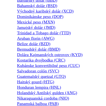
Barbarský dolár (BBD)
Bahamský dolár (BSD)
Východný karibský dolár (XCD)
Dominikánske peso (DOP)
Mexické peso (MXN)
Jamajský dolár (JMD)
Trinidad a Tobago dolár (TTD)
Aruban florin (AWG)
Belize dolár (BZD)
Bermudský dolár (BMD)
Dolára Kajmanských ostrovov (KYD)
Kostarika dvojbodka (CRC)
Kubánske konvertibilné peso (CUC)
Salvadoran colón (SVC)
Guatemalský quetzal (GTQ)
Haitský gourd (HTG)
Honduran lempira (HNL)
Holandský Antilský gulden (ANG)
Nikaraguanská cordoba (NIO)
Panamská balboa (PAB)