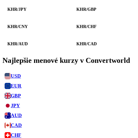
KHR/JPY
KHR/GBP
KHR/CNY
KHR/CHF
KHR/AUD
KHR/CAD
Najlepšie menové kurzy v Convertworld
USD
EUR
GBP
JPY
AUD
CAD
CHF