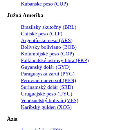
Kubánske peso (CUP)
Južná Amerika
Brazílsky skutočný (BRL)
Chilské peso (CLP)
Argentínske peso (ARS)
Bolívsky boliviano (BOB)
Kolumbijské peso (COP)
Falklandské ostrovy libra (FKP)
Guyanský dolár (GYD)
Paraguayská zárui (PYG)
Peruvian nuevo sol (PEN)
Surinamský dolár (SRD)
Uruguajské peso (UYU)
Venezuelský bolivár (VES)
Karibský gulden (XCG)
Ázia