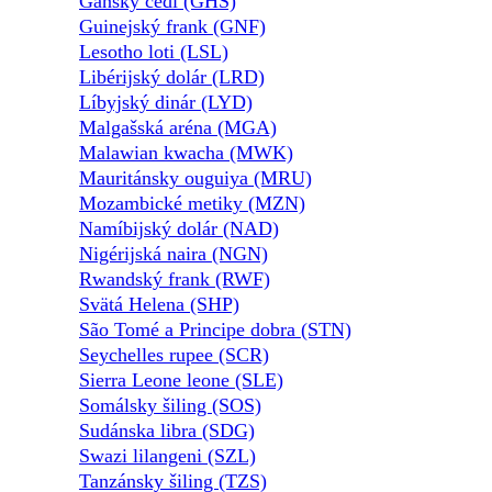
Gánsky cedi (GHS)
Guinejský frank (GNF)
Lesotho loti (LSL)
Libérijský dolár (LRD)
Líbyjský dinár (LYD)
Malgašská aréna (MGA)
Malawian kwacha (MWK)
Mauritánsky ouguiya (MRU)
Mozambické metiky (MZN)
Namíbijský dolár (NAD)
Nigérijská naira (NGN)
Rwandský frank (RWF)
Svätá Helena (SHP)
São Tomé a Principe dobra (STN)
Seychelles rupee (SCR)
Sierra Leone leone (SLE)
Somálsky šiling (SOS)
Sudánska libra (SDG)
Swazi lilangeni (SZL)
Tanzánsky šiling (TZS)