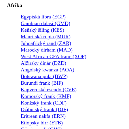
Afrika
Egyptská libra (EGP)
Gambian dalasi (GMD)
Keňský šiling (KES)
Mauritská rupia (MUR)
Juhoafrický rand (ZAR)
Marocký dirham (MAD)
West African CFA franc (XOF)
Alžírsky dinár (DZD)
Angolský kwanza (AOA)
Botswana pula (BWP)
Burundi frank (BIF)
Kapverdské escudo (CVE)
Komorský frank (KMF)
Konžský frank (CDF)
Džibutský frank (DJF)
Eritrean nakfa (ERN)
Etiópsky birr (ETB)