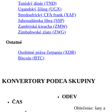
Tuniský dinár (TND)
Ugandský šiling (UGX)
Stredoafrický CFA frank (XAF)
Juhosudánska libra (SSP)
Zambijská kwacha (ZMW)
Zimbabwské zlato (ZWG)
Ostatné
Osobitné práva čerpania (XDR)
Bitcoin (BTC)
KONVERTORY PODĽA SKUPINY
ODEV
ČAS
Oblečenie: šaty a