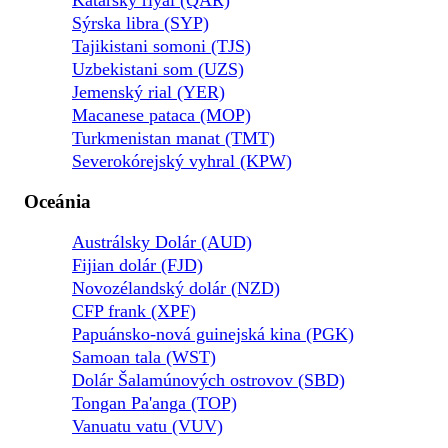
Katarský riyal (QAR)
Sýrska libra (SYP)
Tajikistani somoni (TJS)
Uzbekistani som (UZS)
Jemenský rial (YER)
Macanese pataca (MOP)
Turkmenistan manat (TMT)
Severokórejský vyhral (KPW)
Oceánia
Austrálsky Dolár (AUD)
Fijian dolár (FJD)
Novozélandský dolár (NZD)
CFP frank (XPF)
Papuánsko-nová guinejská kina (PGK)
Samoan tala (WST)
Dolár Šalamúnových ostrovov (SBD)
Tongan Pa'anga (TOP)
Vanuatu vatu (VUV)