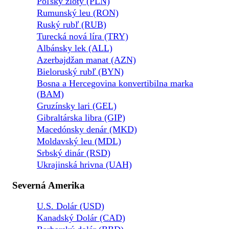
Poľský zlotý (PLN)
Rumunský leu (RON)
Ruský rubľ (RUB)
Turecká nová líra (TRY)
Albánsky lek (ALL)
Azerbajdžan manat (AZN)
Bieloruský rubľ (BYN)
Bosna a Hercegovina konvertibilna marka
(BAM)
Gruzínsky lari (GEL)
Gibraltárska libra (GIP)
Macedónsky denár (MKD)
Moldavský leu (MDL)
Srbský dinár (RSD)
Ukrajinská hrivna (UAH)
Severná Amerika
U.S. Dolár (USD)
Kanadský Dolár (CAD)