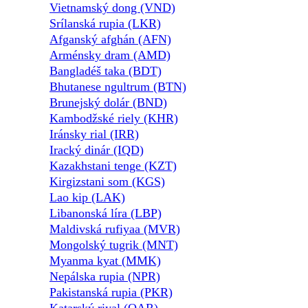
Vietnamský dong (VND)
Srílanská rupia (LKR)
Afganský afghán (AFN)
Arménsky dram (AMD)
Bangladéš taka (BDT)
Bhutanese ngultrum (BTN)
Brunejský dolár (BND)
Kambodžské riely (KHR)
Iránsky rial (IRR)
Iracký dinár (IQD)
Kazakhstani tenge (KZT)
Kirgizstani som (KGS)
Lao kip (LAK)
Libanonská líra (LBP)
Maldivská rufiyaa (MVR)
Mongolský tugrik (MNT)
Myanma kyat (MMK)
Nepálska rupia (NPR)
Pakistanská rupia (PKR)