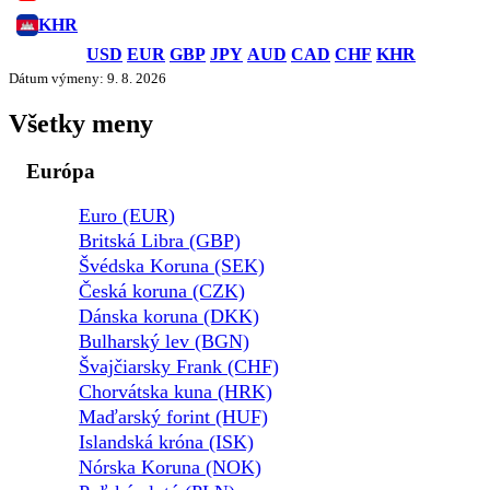
KHR
USD
EUR
GBP
JPY
AUD
CAD
CHF
KHR
Dátum výmeny: 9. 8. 2026
Všetky meny
Európa
Euro (EUR)
Britská Libra (GBP)
Švédska Koruna (SEK)
Česká koruna (CZK)
Dánska koruna (DKK)
Bulharský lev (BGN)
Švajčiarsky Frank (CHF)
Chorvátska kuna (HRK)
Maďarský forint (HUF)
Islandská króna (ISK)
Nórska Koruna (NOK)