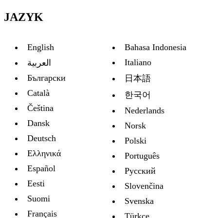
JAZYK
English
Bahasa Indonesia
Italiano
العربية
Български
日本語
Català
한국어
Čeština
Nederlands
Dansk
Norsk
Deutsch
Polski
Ελληνικά
Português
Español
Русский
Eesti
Slovenčina
Suomi
Svenska
Français
Türkçe