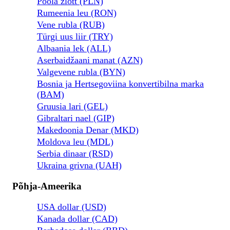
Poola zlott (PLN)
Rumeenia leu (RON)
Vene rubla (RUB)
Türgi uus liir (TRY)
Albaania lek (ALL)
Aserbaidžaani manat (AZN)
Valgevene rubla (BYN)
Bosnia ja Hertsegoviina konvertibilna marka
(BAM)
Gruusia lari (GEL)
Gibraltari nael (GIP)
Makedoonia Denar (MKD)
Moldova leu (MDL)
Serbia dinaar (RSD)
Ukraina grivna (UAH)
Põhja-Ameerika
USA dollar (USD)
Kanada dollar (CAD)