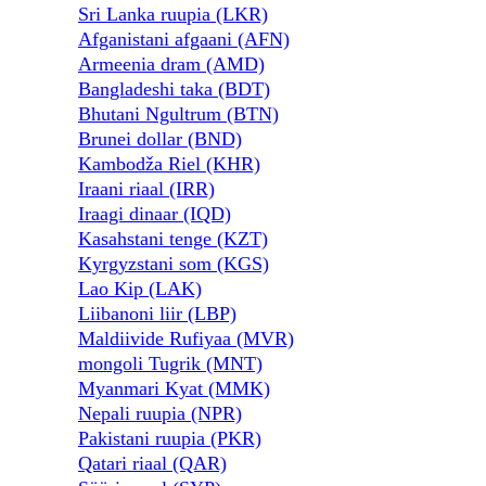
Sri Lanka ruupia (LKR)
Afganistani afgaani (AFN)
Armeenia dram (AMD)
Bangladeshi taka (BDT)
Bhutani Ngultrum (BTN)
Brunei dollar (BND)
Kambodža Riel (KHR)
Iraani riaal (IRR)
Iraagi dinaar (IQD)
Kasahstani tenge (KZT)
Kyrgyzstani som (KGS)
Lao Kip (LAK)
Liibanoni liir (LBP)
Maldiivide Rufiyaa (MVR)
mongoli Tugrik (MNT)
Myanmari Kyat (MMK)
Nepali ruupia (NPR)
Pakistani ruupia (PKR)
Qatari riaal (QAR)