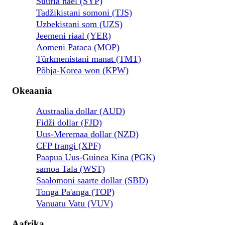
Süüria nael (SYP)
Tadžikistani somoni (TJS)
Uzbekistani som (UZS)
Jeemeni riaal (YER)
Aomeni Pataca (MOP)
Türkmenistani manat (TMT)
Põhja-Korea won (KPW)
Okeaania
Austraalia dollar (AUD)
Fidži dollar (FJD)
Uus-Meremaa dollar (NZD)
CFP frangi (XPF)
Paapua Uus-Guinea Kina (PGK)
samoa Tala (WST)
Saalomoni saarte dollar (SBD)
Tonga Pa'anga (TOP)
Vanuatu Vatu (VUV)
Aafrika