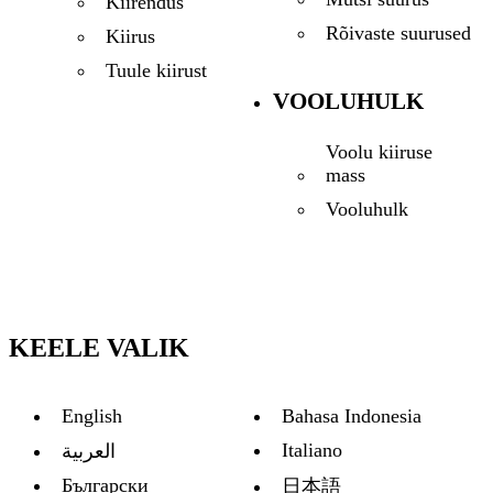
Kiirendus
Rõivaste suurused
Kiirus
Tuule kiirust
VOOLUHULK
Voolu kiiruse
mass
Vooluhulk
KEELE VALIK
English
Bahasa Indonesia
Italiano
العربية
Български
日本語