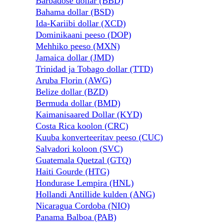
Barbadose dollar (BBD)
Bahama dollar (BSD)
Ida-Kariibi dollar (XCD)
Dominikaani peeso (DOP)
Mehhiko peeso (MXN)
Jamaica dollar (JMD)
Trinidad ja Tobago dollar (TTD)
Aruba Florin (AWG)
Belize dollar (BZD)
Bermuda dollar (BMD)
Kaimanisaared Dollar (KYD)
Costa Rica koolon (CRC)
Kuuba konverteeritav peeso (CUC)
Salvadori koloon (SVC)
Guatemala Quetzal (GTQ)
Haiti Gourde (HTG)
Hondurase Lempira (HNL)
Hollandi Antillide kulden (ANG)
Nicaragua Cordoba (NIO)
Panama Balboa (PAB)