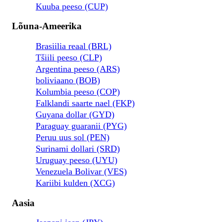
Kuuba peeso (CUP)
Lõuna-Ameerika
Brasiilia reaal (BRL)
Tšiili peeso (CLP)
Argentina peeso (ARS)
boliviaano (BOB)
Kolumbia peeso (COP)
Falklandi saarte nael (FKP)
Guyana dollar (GYD)
Paraguay guaranii (PYG)
Peruu uus sol (PEN)
Surinami dollari (SRD)
Uruguay peeso (UYU)
Venezuela Bolivar (VES)
Kariibi kulden (XCG)
Aasia