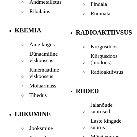
Andmetalletus
Pindala
Ribalaius
Ruumala
KEEMIA
RADIOAKTIIVSUS
Aine kogus
Kiirgusdoos
Dünaamiline
Kiirgusdoos
viskoossus
(biodoos)
Kinemaatline
Radioaktiivsus
viskoossus
Molaarmass
RIIDED
Tihedus
Jalanõude
suurused
LIIKUMINE
Laste kingade
suurus
Jooksmine
Mütsi suurus