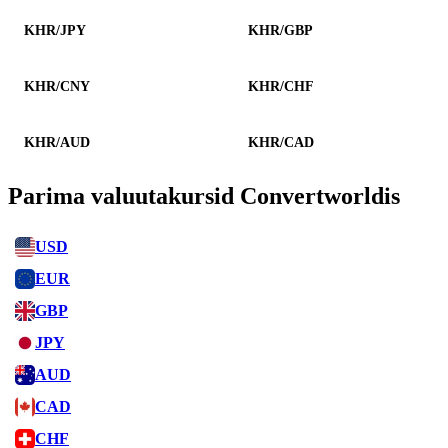
KHR/JPY
KHR/GBP
KHR/CNY
KHR/CHF
KHR/AUD
KHR/CAD
Parima valuutakursid Convertworldis
USD
EUR
GBP
JPY
AUD
CAD
CHF