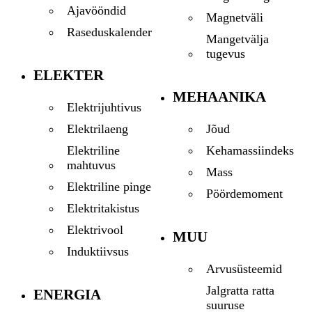
Ajavööndid
Magnetväli
Raseduskalender
Mangetvälja
tugevus
ELEKTER
MEHAANIKA
Elektrijuhtivus
Jõud
Elektrilaeng
Kehamassiindeks
Elektriline
mahtuvus
Mass
Elektriline pinge
Pöördemoment
Elektritakistus
Elektrivool
MUU
Induktiivsus
Arvusüsteemid
Jalgratta ratta
ENERGIA
suuruse