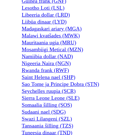
Guinea frank (GNF)
Lesotho Loti (LSL)
Libeeria dollar (LRD)
Liibüa dinaar (LYD)
Madagaskari ariary (MGA)
Malawi kvatšades (MWK)
Mauritaania ugia (MRU)
Mosambiigi Metical (MZN)
Namiibia dollar (NAD)
Nigeeria Naira (NGN)
Rwanda frank (RWF)
Saint Helena nael (SHP)
Sao Tome ja Principe Dobra (STN)
Seychelles ruupia (SCR)
Sierra Leone Leone (SLE)
Somaalia šilling (SOS)
Sudaani nael (SDG)
Swazi Lilangeni (SZL)
Tansaania šilling (TZS)
Tuneesia dinaar (TND)