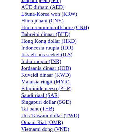
Jaapani jeen (JPY)
AÜE dirham (AED)
Lõuna-Korea won (KRW)
Hiina jüaani (CNY)
Hiina renminbi offshore (CNH)
Bahreini dinaar (BHD)
Hong Kong dollar (HKD)
Indoneesia ruupia (IDR)
Iisraeli uus seekel (ILS)
India ruupia (INR)
Jordaania dinaar (JOD)
Kuveidi dinaar (KWD)
Malaisia ​​ringit (MYR)
Filipiinide peeso (PHP)
Saudi riaal (SAR)
Singapuri dollar (SGD)
Tai baht (THB)
Uus Taiwani dollar (TWD)
Omani Rial (OMR)
Vietnami dong (VND)