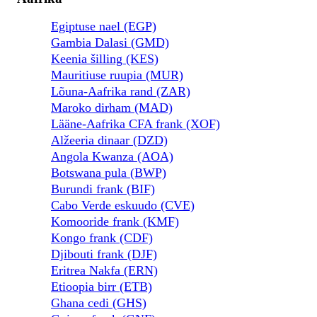
Egiptuse nael (EGP)
Gambia Dalasi (GMD)
Keenia šilling (KES)
Mauritiuse ruupia (MUR)
Lõuna-Aafrika rand (ZAR)
Maroko dirham (MAD)
Lääne-Aafrika CFA frank (XOF)
Alžeeria dinaar (DZD)
Angola Kwanza (AOA)
Botswana pula (BWP)
Burundi frank (BIF)
Cabo Verde eskuudo (CVE)
Komooride frank (KMF)
Kongo frank (CDF)
Djibouti frank (DJF)
Eritrea Nakfa (ERN)
Etioopia birr (ETB)
Ghana cedi (GHS)