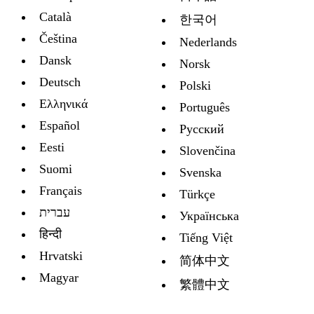
Català
한국어
Čeština
Nederlands
Dansk
Norsk
Deutsch
Polski
Ελληνικά
Português
Español
Русский
Eesti
Slovenčina
Suomi
Svenska
Français
Türkçe
עברית
Украïнська
हिन्दी
Tiếng Việt
Hrvatski
简体中文
Magyar
繁體中文