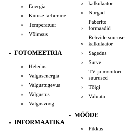
kalkulaator
Energia
Nurgad
Kütuse tarbimine
Paberite
Temperatuur
formaadid
Võimsus
Rehvide suuruse
kalkulaator
FOTOMEETRIA
Sagedus
Surve
Heledus
TV ja monitori
Valgusenergia
suurused
Valgustugevus
Tõlgi
Valgustus
Valuuta
Valgusvoog
MÕÕDE
INFORMAATIKA
Pikkus