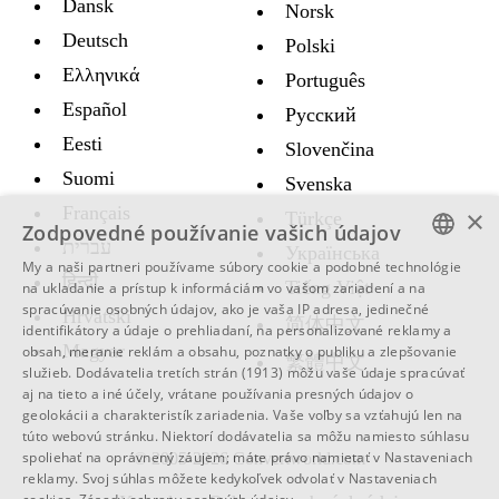
Dansk
Norsk
Deutsch
Polski
Ελληνικά
Português
Español
Русский
Eesti
Slovenčina
Suomi
Svenska
Français
×
Türkçe
Zodpovedné používanie vašich údajov
עברית
Украïнська
My a naši partneri používame súbory cookie a podobné technológie
हिन्दी
ENGLISH
Tiếng Việt
na ukladanie a prístup k informáciám vo vašom zariadení a na
spracúvanie osobných údajov, ako je vaša IP adresa, jedinečné
Hrvatski
SWEDISH
简体中文
identifikátory a údaje o prehliadaní, na personalizované reklamy a
Magyar
obsah, meranie reklám a obsahu, poznatky o publiku a zlepšovanie
SPANISH
繁體中文
služieb.
Dodávatelia tretích strán (1913)
môžu vaše údaje spracúvať
aj na tieto a iné účely, vrátane používania presných údajov o
CATALAN
geolokácii a charakteristík zariadenia. Vaše voľby sa vzťahujú len na
ARABIC
túto webovú stránku. Niektorí dodávatelia sa môžu namiesto súhlasu
spoliehať na oprávnený záujem; máte právo namietať v
Nastaveniach
© 2005-2026 Convertworld.com
BULGARIAN
reklamy
. Svoj súhlas môžete kedykoľvek odvolať v
Nastaveniach