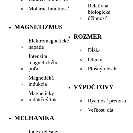
Relatívna
Molárna hmotnosť
biologická
účinnosť
MAGNETIZMUS
ROZMER
Elektromagnetické
napätie
Dĺžka
Intenzita
Objem
magnetického
Plošný obsah
poľa
Magnetická
indukcia
VÝPOČTOVÝ
Magnetický
indukčný tok
Rýchlosť prenosu
Veľkosť dát
MECHANIKA
Index telesnej