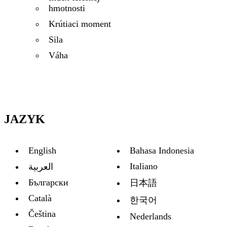
hmotnosti
Krútiaci moment
Sila
Váha
JAZYK
English
Bahasa Indonesia
Italiano
العربية
Български
日本語
Català
한국어
Čeština
Nederlands