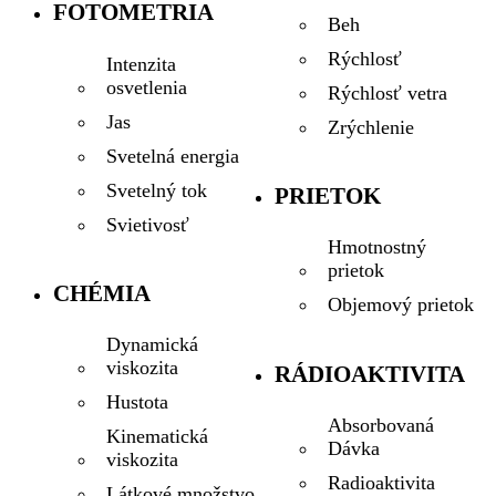
FOTOMETRIA
Beh
Rýchlosť
Intenzita
osvetlenia
Rýchlosť vetra
Jas
Zrýchlenie
Svetelná energia
Svetelný tok
PRIETOK
Svietivosť
Hmotnostný
prietok
CHÉMIA
Objemový prietok
Dynamická
viskozita
RÁDIOAKTIVITA
Hustota
Absorbovaná
Kinematická
Dávka
viskozita
Radioaktivita
Látkové množstvo