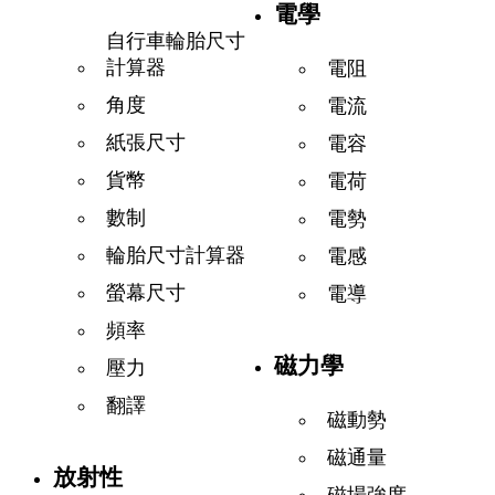
電學
自行車輪胎尺寸
計算器
電阻
角度
電流
紙張尺寸
電容
貨幣
電荷
數制
電勢
輪胎尺寸計算器
電感
螢幕尺寸
電導
頻率
磁力學
壓力
翻譯
磁動勢
磁通量
放射性
磁場強度