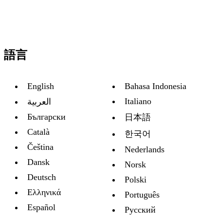
語言
English
Bahasa Indonesia
Italiano
العربية
Български
日本語
Català
한국어
Čeština
Nederlands
Dansk
Norsk
Deutsch
Polski
Ελληνικά
Português
Español
Русский