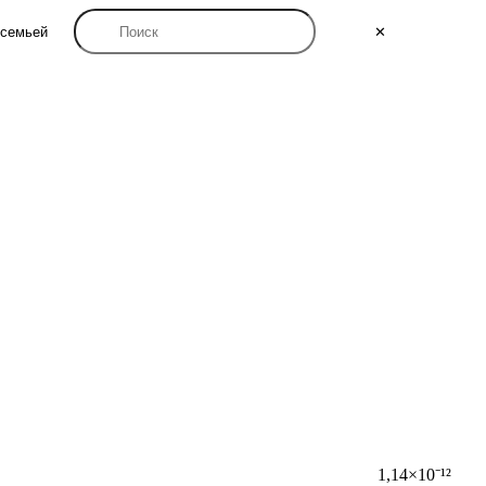
семьей
✕
1,14×10⁻¹²