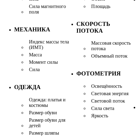
Сила магнитного
Площадь
поля
СКОРОСТЬ
МЕХАНИКА
ПОТОКА
Индекс массы тела
Массовая скорость
(ИМТ)
потока
Масса
Объемный поток
Момент силы
Сила
ФОТОМЕТРИЯ
Освещённость
ОДЕЖДА
Световая энергия
Одежда: платья и
Световой поток
костюмы
Сила света
Размер обуви
Яркость
Размер обуви для
детей
Размер шляпы