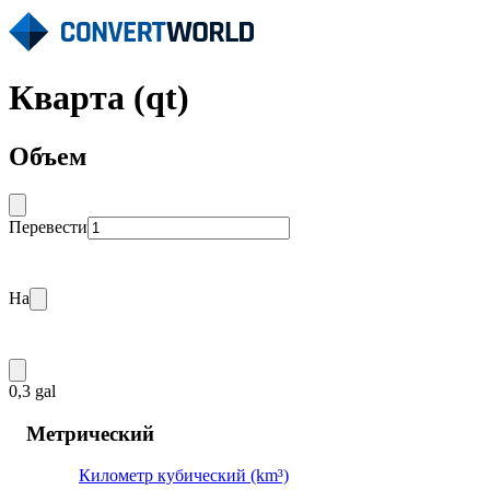
Кварта (qt)
Объем
Перевести
На
0,3 gal
Метрический
Километр кубический (km³)