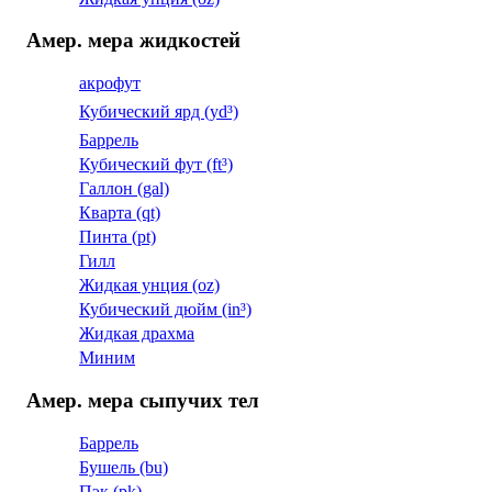
Амер. мера жидкостей
акрофут
Кубический ярд (yd³)
Баррель
Кубический фут (ft³)
Галлон (gal)
Кварта (qt)
Пинта (pt)
Гилл
Жидкая унция (oz)
Кубический дюйм (in³)
Жидкая драхма
Миним
Амер. мера сыпучих тел
Баррель
Бушель (bu)
Пэк (pk)