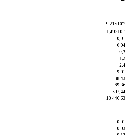
9,21×10⁻⁷
1,49×10⁻³
0,01
0,04
0,3
1,2
2,4
9,61
38,43
69,36
307,44
18 446,63
0,01
0,03
0,13