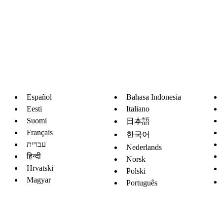
Español
Bahasa Indonesia
Eesti
Italiano
Suomi
日本語
Français
한국어
עברית
Nederlands
हिन्दी
Norsk
Hrvatski
Polski
Magyar
Português