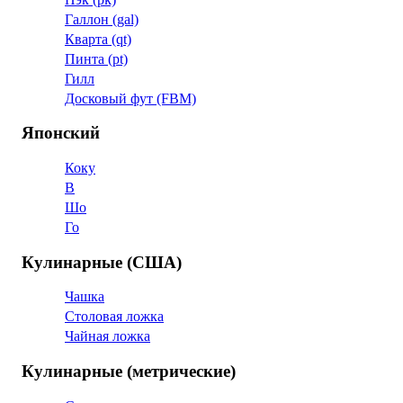
Галлон (gal)
Кварта (qt)
Пинта (pt)
Гилл
Досковый фут (FBM)
Японский
Коку
В
Шо
Го
Кулинарные (США)
Чашка
Столовая ложка
Чайная ложка
Кулинарные (метрические)