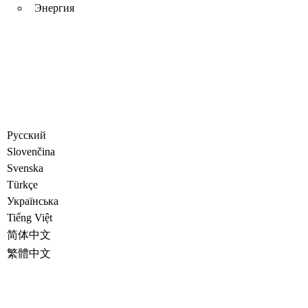
Энергия
Русский
Slovenčina
Svenska
Türkçe
Украïнська
Tiếng Việt
简体中文
繁體中文