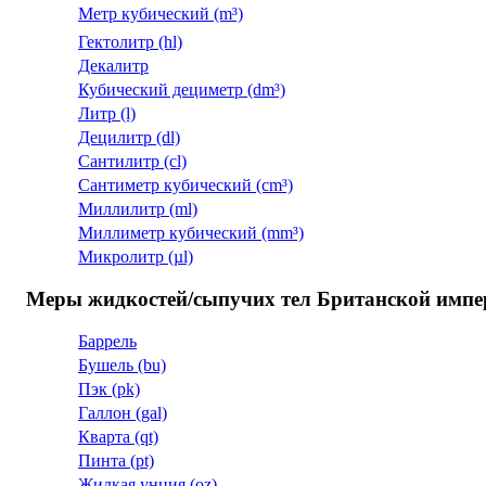
Метр кубический (m³)
Гектолитр (hl)
Декалитр
Кубический дециметр (dm³)
Литр (l)
Децилитр (dl)
Сантилитр (cl)
Сантиметр кубический (cm³)
Миллилитр (ml)
Миллиметр кубический (mm³)
Микролитр (µl)
Меры жидкостей/сыпучих тел Британской импе
Баррель
Бушель (bu)
Пэк (pk)
Галлон (gal)
Кварта (qt)
Пинта (pt)
Жидкая унция (oz)