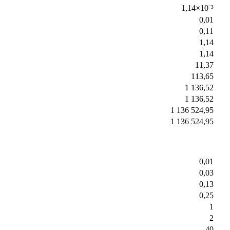
1,14×10⁻³
0,01
0,11
1,14
1,14
11,37
113,65
1 136,52
1 136,52
1 136 524,95
1 136 524,95
0,01
0,03
0,13
0,25
1
2
40