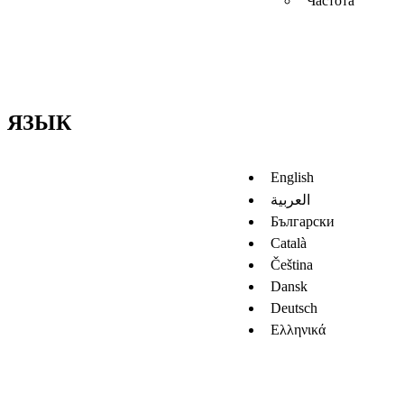
Частота
ЯЗЫК
English
العربية
Български
Català
Čeština
Dansk
Deutsch
Ελληνικά