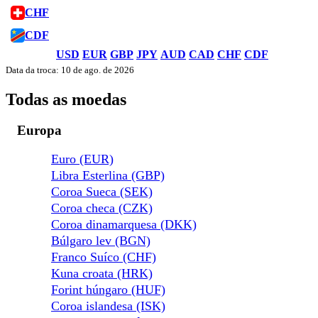
CHF
CDF
USD
EUR
GBP
JPY
AUD
CAD
CHF
CDF
Data da troca: 10 de ago. de 2026
Todas as moedas
Europa
Euro (EUR)
Libra Esterlina (GBP)
Coroa Sueca (SEK)
Coroa checa (CZK)
Coroa dinamarquesa (DKK)
Búlgaro lev (BGN)
Franco Suíco (CHF)
Kuna croata (HRK)
Forint húngaro (HUF)
Coroa islandesa (ISK)