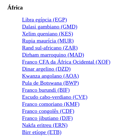
África
Libra egípcia (EGP)
Dalasi gambiano (GMD)
Xelim queniano (KES)
Rupia maurícia (MUR)
Rand sul-africano (ZAR)
Dirham marroquino (MAD)
Franco CFA da África Ocidental (XOF)
Dinar argelino (DZD)
Kwanza angolano (AOA)
Pula de Botswana (BWP)
Franco burundi (BIF)
Escudo cabo-verdiano (CVE)
Franco comoriano (KMF)
Franco congolês (CDF)
Franco jibutiano (DJF)
Nakfa eritreu (ERN)
Birr etíope (ETB)