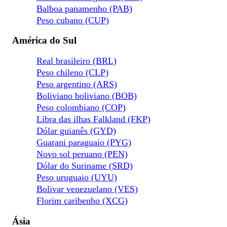
Balboa panamenho (PAB)
Peso cubano (CUP)
América do Sul
Real brasileiro (BRL)
Peso chileno (CLP)
Peso argentino (ARS)
Boliviano boliviano (BOB)
Peso colombiano (COP)
Libra das ilhas Falkland (FKP)
Dólar guianês (GYD)
Guarani paraguaio (PYG)
Novo sol peruano (PEN)
Dólar do Suriname (SRD)
Peso uruguaio (UYU)
Bolivar venezuelano (VES)
Florim caribenho (XCG)
Ásia