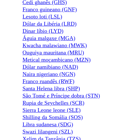
Cedi ghanês (GHS)
Franco guineano (GNF)
Lesoto loti (LSL)
Dólar da Libéria (LRD)
Dinar líbio (LYD)
Águia malgaxe (MGA)
Kwacha malawiano (MWK)
Ouguiya mauritana (MRU)
Metical moçambicano (MZN)
Dólar namibiano (NAD)
Naira nigeriano (NGN)
Franco ruandês (RWF)
Santa Helena libra (SHP)
São Tomé e Príncipe dobra (STN)
Rupia de Seychelles (SCR)
Sierra Leone leone (SLE)
Shilling da Somália (SOS)
Libra sudanesa (SDG)
Swazi lilangeni (SZL)
Xelim da Tanzânia (TZS)