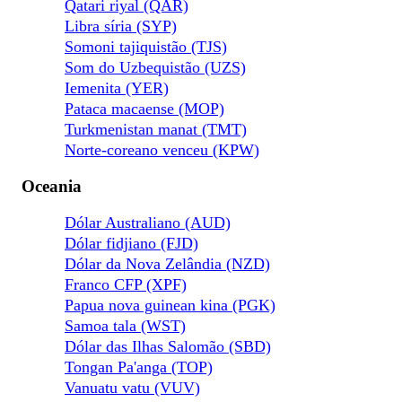
Qatari riyal (QAR)
Libra síria (SYP)
Somoni tajiquistão (TJS)
Som do Uzbequistão (UZS)
Iemenita (YER)
Pataca macaense (MOP)
Turkmenistan manat (TMT)
Norte-coreano venceu (KPW)
Oceania
Dólar Australiano (AUD)
Dólar fidjiano (FJD)
Dólar da Nova Zelândia (NZD)
Franco CFP (XPF)
Papua nova guinean kina (PGK)
Samoa tala (WST)
Dólar das Ilhas Salomão (SBD)
Tongan Pa'anga (TOP)
Vanuatu vatu (VUV)