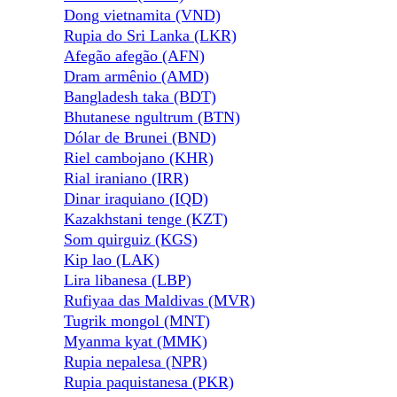
Dong vietnamita (VND)
Rupia do Sri Lanka (LKR)
Afegão afegão (AFN)
Dram armênio (AMD)
Bangladesh taka (BDT)
Bhutanese ngultrum (BTN)
Dólar de Brunei (BND)
Riel cambojano (KHR)
Rial iraniano (IRR)
Dinar iraquiano (IQD)
Kazakhstani tenge (KZT)
Som quirguiz (KGS)
Kip lao (LAK)
Lira libanesa (LBP)
Rufiyaa das Maldivas (MVR)
Tugrik mongol (MNT)
Myanma kyat (MMK)
Rupia nepalesa (NPR)
Rupia paquistanesa (PKR)