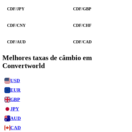
CDF/JPY
CDF/GBP
CDF/CNY
CDF/CHF
CDF/AUD
CDF/CAD
Melhores taxas de câmbio em
Convertworld
USD
EUR
GBP
JPY
AUD
CAD