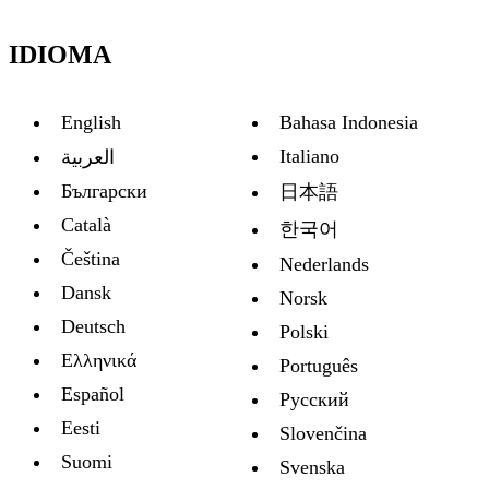
IDIOMA
English
Bahasa Indonesia
Italiano
العربية
Български
日本語
Català
한국어
Čeština
Nederlands
Dansk
Norsk
Deutsch
Polski
Ελληνικά
Português
Español
Русский
Eesti
Slovenčina
Suomi
Svenska