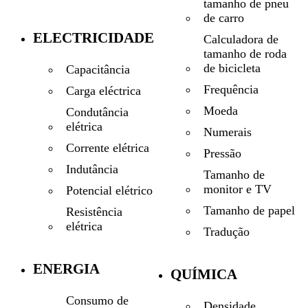
tamanho de pneu
de carro
ELECTRICIDADE
Calculadora de
tamanho de roda
de bicicleta
Capacitância
Frequência
Carga eléctrica
Moeda
Condutância
elétrica
Numerais
Corrente elétrica
Pressão
Indutância
Tamanho de
monitor e TV
Potencial elétrico
Tamanho de papel
Resistência
elétrica
Tradução
ENERGIA
QUÍMICA
Consumo de
Densidade