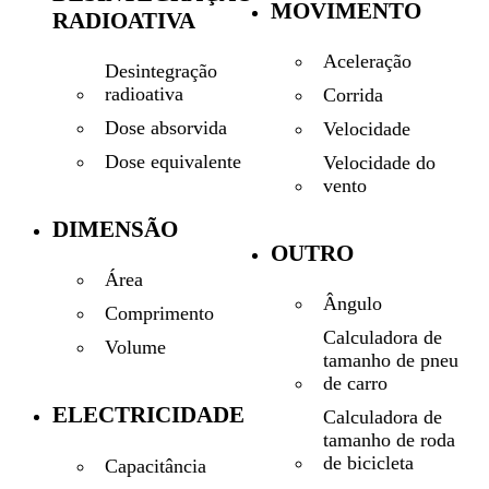
MOVIMENTO
RADIOATIVA
Aceleração
Desintegração
radioativa
Corrida
Dose absorvida
Velocidade
Dose equivalente
Velocidade do
vento
DIMENSÃO
OUTRO
Área
Ângulo
Comprimento
Calculadora de
Volume
tamanho de pneu
de carro
ELECTRICIDADE
Calculadora de
tamanho de roda
de bicicleta
Capacitância