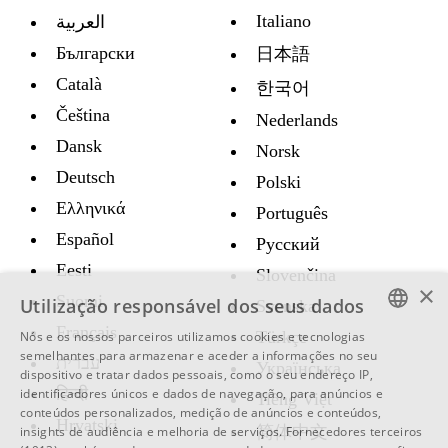
Italiano
العربية
Български
日本語
Català
한국어
Čeština
Nederlands
Dansk
Norsk
Deutsch
Polski
Ελληνικά
Português
Español
Русский
Eesti
Slovenčina
×
Suomi
Utilização responsável dos seus dados
Svenska
Français
Türkçe
Nós e os nossos parceiros utilizamos cookies e tecnologias
ENGLISH
semelhantes para armazenar e aceder a informações no seu
עברית
Украïнська
dispositivo e tratar dados pessoais, como o seu endereço IP,
SWEDISH
हिन्दी
identificadores únicos e dados de navegação, para anúncios e
Tiếng Việt
conteúdos personalizados, medição de anúncios e conteúdos,
SPANISH
Hrvatski
简体中文
insights de audiência e melhoria de serviços.
Fornecedores terceiros