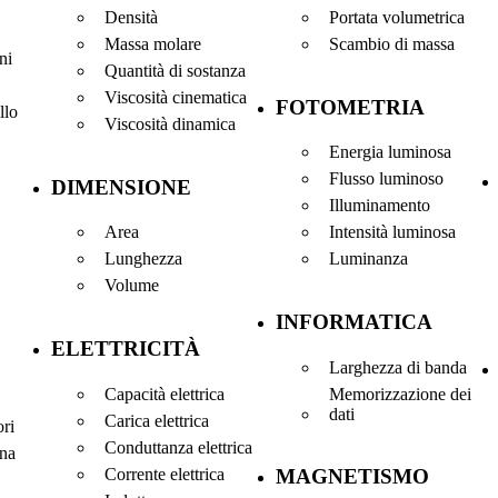
Densità
Portata volumetrica
Massa molare
Scambio di massa
ni
Quantità di sostanza
Viscosità cinematica
FOTOMETRIA
llo
Viscosità dinamica
Energia luminosa
Flusso luminoso
DIMENSIONE
Illuminamento
Area
Intensità luminosa
Lunghezza
Luminanza
Volume
INFORMATICA
ELETTRICITÀ
Larghezza di banda
Capacità elettrica
Memorizzazione dei
dati
Carica elettrica
ori
Conduttanza elettrica
na
Corrente elettrica
MAGNETISMO