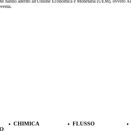
e hanno aderito all'Unione Economica e Monetaria (UEM), ovvero Austri
ovenia.
CHIMICA
FLUSSO
O