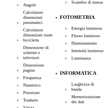
Scambio di massa
Angolo
Calcolatore
FOTOMETRIA
dimensioni
pneumatici
Energia luminosa
Calcolatore
dimensioni ruote
Flusso luminoso
bicicletta
Illuminamento
Dimensione di
Intensità luminosa
schermi e
televisori
Luminanza
Dimensione
pagina
INFORMATICA
Frequenza
Larghezza di
Numerico
banda
Pressione
Memorizzazione
Tradurre
dei dati
Valuta