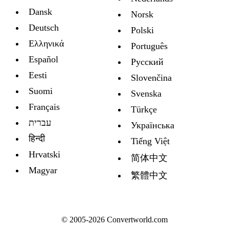
Dansk
Norsk
Deutsch
Polski
Ελληνικά
Português
Español
Русский
Eesti
Slovenčina
Suomi
Svenska
Français
Türkçe
עברית
Украïнська
हिन्दी
Tiếng Việt
Hrvatski
简体中文
Magyar
繁體中文
© 2005-2026 Convertworld.com