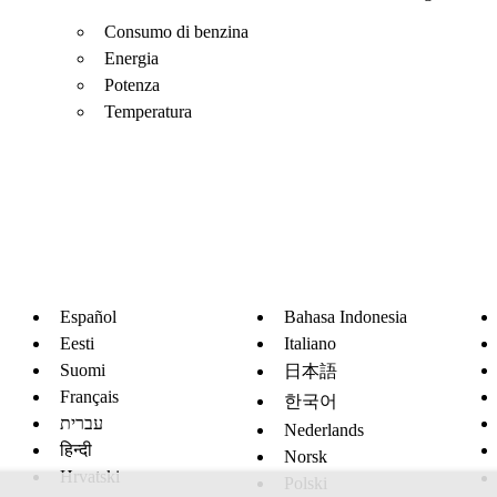
Consumo di benzina
Energia
Potenza
Temperatura
Español
Bahasa Indonesia
Eesti
Italiano
Suomi
日本語
Français
한국어
עברית
Nederlands
हिन्दी
Norsk
Hrvatski
Polski