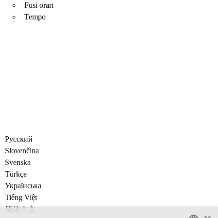
Fusi orari
Tempo
Русский
Slovenčina
Svenska
Türkçe
Украïнська
Tiếng Việt
简体中文