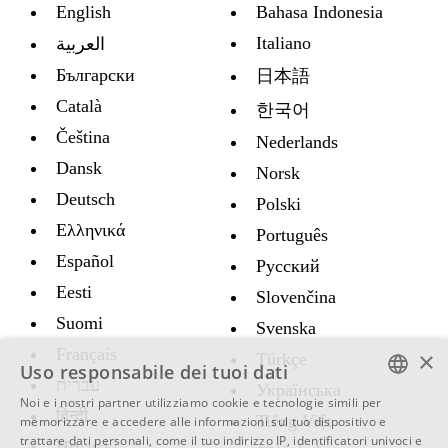
English
Bahasa Indonesia
Italiano
العربية
Български
日本語
Català
한국어
Čeština
Nederlands
Dansk
Norsk
Deutsch
Polski
Ελληνικά
Português
Español
Русский
Eesti
Slovenčina
Suomi
Svenska
Français
×
Türkçe
Uso responsabile dei tuoi dati
עברית
Украïнська
Noi e i nostri partner utilizziamo cookie e tecnologie simili per
हिन्दी
ENGLISH
Tiếng Việt
memorizzare e accedere alle informazioni sul tuo dispositivo e
trattare dati personali, come il tuo indirizzo IP, identificatori univoci e
Hrvatski