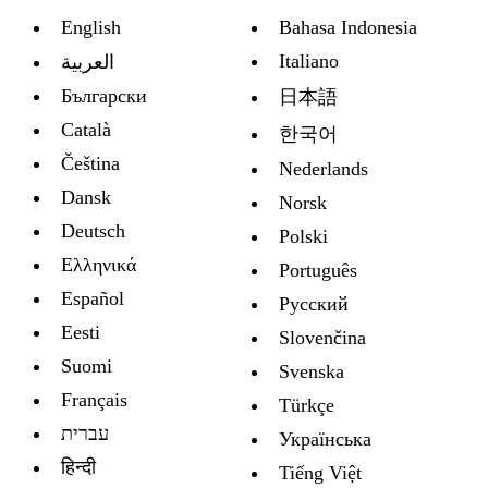
English
Bahasa Indonesia
Italiano
العربية
Български
日本語
Català
한국어
Čeština
Nederlands
Dansk
Norsk
Deutsch
Polski
Ελληνικά
Português
Español
Русский
Eesti
Slovenčina
Suomi
Svenska
Français
Türkçe
עברית
Украïнська
हिन्दी
Tiếng Việt